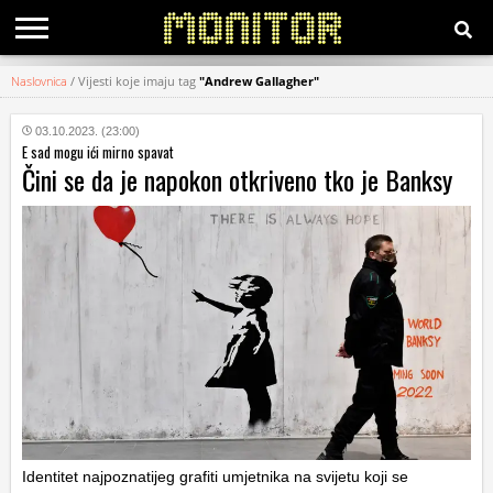
Naslovnica
/
Vijesti koje imaju tag
"Andrew Gallagher"
KATEGORIJE
03.10.2023. (23:00)
E sad mogu ići mirno spavat
HRVATSKI
Čini se da je napokon otkriveno tko je Banksy
WEB
Identitet najpoznatijeg grafiti umjetnika na svijetu koji se