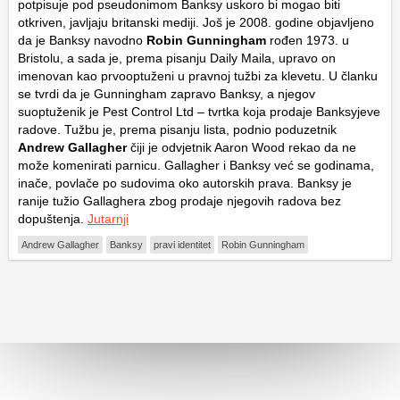
potpisuje pod pseudonimom Banksy uskoro bi mogao biti
otkriven, javljaju britanski mediji. Još je 2008. godine objavljeno
da je Banksy navodno
Robin Gunningham
rođen 1973. u
Bristolu, a sada je, prema pisanju Daily Maila, upravo on
imenovan kao prvooptuženi u pravnoj tužbi za klevetu. U članku
se tvrdi da je Gunningham zapravo Banksy, a njegov
suoptuženik je Pest Control Ltd – tvrtka koja prodaje Banksyjeve
radove. Tužbu je, prema pisanju lista, podnio poduzetnik
Andrew Gallagher
čiji je odvjetnik Aaron Wood rekao da ne
može komenirati parnicu. Gallagher i Banksy već se godinama,
inače, povlače po sudovima oko autorskih prava. Banksy je
ranije tužio Gallaghera zbog prodaje njegovih radova bez
dopuštenja.
Jutarnji
Andrew Gallagher
Banksy
pravi identitet
Robin Gunningham