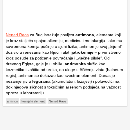
Nenad Raos
za Bug istražuje povijest
antimona
, elementa koji
je kroz stoljeća spajao alkemiju, medicinu i metalurgiju. Iako mu
suvremena kemija počinje u sjeni fizike, antimon je svoj „trijumf“
doživio u renesansi kao ključni alat
ijatrokemije
– prvenstveno
kroz posude za poticanje povraćanja i „vječne pilule“. Od
drevnog Egipta, gdje je u obliku
antimonita
služio kao
kozmetika i zaštita od uroka, do uloge u čišćenju zlata (
balneum
regis
), antimon se dokazao kao svestran element. Danas je
nezamjenjiv u
legurama
(akumulatori, ležajevi) i poluvodičima,
dok njegova sličnost s toksičnim arsenom podsjeća na važnost
opreza u laboratoriju.
antimon
kemijski elementi
Nenad Raos