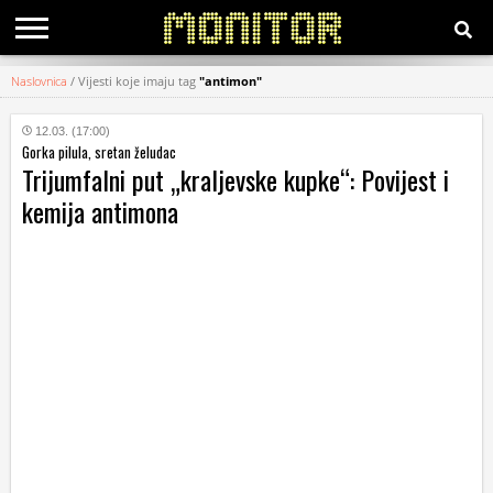
Naslovnica
/
Vijesti koje imaju tag
"antimon"
KATEGORIJE
12.03. (17:00)
Gorka pilula, sretan želudac
HRVATSKI
Trijumfalni put „kraljevske kupke“: Povijest i
WEB
kemija antimona