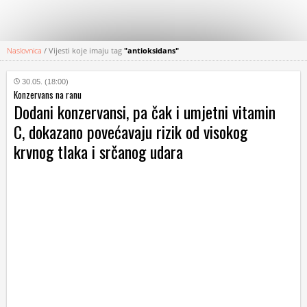
Naslovnica
/
Vijesti koje imaju tag
"antioksidans"
KATEGORIJE
30.05. (18:00)
Konzervans na ranu
HRVATSKI
Dodani konzervansi, pa čak i umjetni vitamin
WEB
C, dokazano povećavaju rizik od visokog
krvnog tlaka i srčanog udara