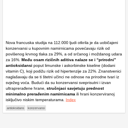
Nova francuska studija na 112.000 ljudi otkrila je da uobičajeni
konzervansi u kupovnim namirnicama povećavaju rizik od
povišenog krvnog tlaka za 29%, a od srčanog i moždanog udara
za 16%.
Među osam rizičnih aditiva nalaze se i “prirodni”
antioksidansi
poput limunske i askorbinske kiseline (dodani
vitamin C), koji podižu rizik od hipertenzije za 22%. Znanstvenici
naglašavaju da se ti štetni učinci ne odnose na prirodne tvari iz
svježeg voća. Budući da su konzervansi sveprisutni i izvan
ultraprerađene hrane,
stručnjaci savjetuju prednost
minimalno prerađenim namirnicama
ili hrani konzerviranoj
isključivo niskim temperaturama.
Index
antioksidans
konzervansi