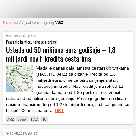
Naslovnica
/
Vijesti koje imaju tag
"ARZ"
KATEGORIJE
29.03.2018. (12:27)
Peglanje kartice, najveće u državi
HRVATSKI
Ušteda od 50 milijuna eura godišnje – 1,8
WEB
milijardi novih kredita cestarima
Vlada je danas dala jamstva cestarskih tvrtkama
(HAC, HC, ARZ) za dizanje kredita od 1,8
milijardi eura, čime će biti zamijenjeni stari,
nepovoljniji krediti. Novi kredit je na rok od 12
godina, kamata od 1,95 posto, što će značiti
uštedu od 50 milijuna eura godišnje. Prošle je godine na sličan
način refinanciran dug od 1,275 milijardi eura, a iduće godine će
biti još 400 milijuna eura.
HRT
ARZ
dugovi
HAC
HC
30.05.2017. (06:30)