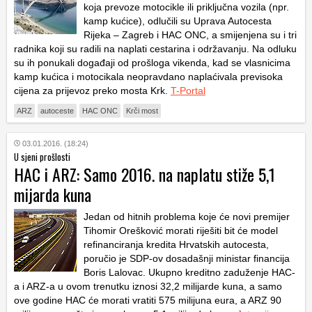
koja prevoze motocikle ili priključna vozila (npr.
kamp kućice), odlučili su Uprava Autocesta
Rijeka – Zagreb i HAC ONC, a smijenjena su i tri
radnika koji su radili na naplati cestarina i održavanju. Na odluku
su ih ponukali događaji od prošloga vikenda, kad se vlasnicima
kamp kućica i motocikala neopravdano naplaćivala previsoka
cijena za prijevoz preko mosta Krk.
T-Portal
ARZ
autoceste
HAC ONC
Krči most
03.01.2016. (18:24)
U sjeni prošlosti
HAC i ARZ: Samo 2016. na naplatu stiže 5,1
mijarda kuna
Jedan od hitnih problema koje će novi premijer
Tihomir Orešković morati riješiti bit će model
refinanciranja kredita Hrvatskih autocesta,
poručio je SDP-ov dosadašnji ministar financija
Boris Lalovac. Ukupno kreditno zaduženje HAC-
a i ARZ-a u ovom trenutku iznosi 32,2 milijarde kuna, a samo
ove godine HAC će morati vratiti 575 milijuna eura, a ARZ 90