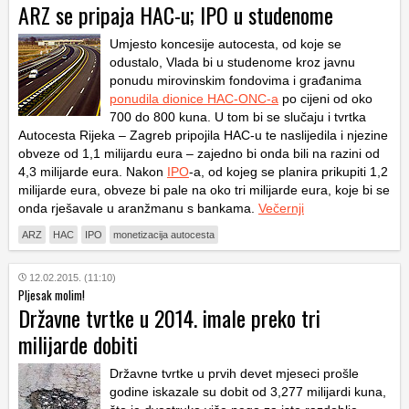
ARZ se pripaja HAC-u; IPO u studenome
Umjesto koncesije autocesta, od koje se
odustalo, Vlada bi u studenome kroz javnu
ponudu mirovinskim fondovima i građanima
ponudila dionice HAC-ONC-a
po cijeni od oko
700 do 800 kuna. U tom bi se slučaju i tvrtka
Autocesta Rijeka – Zagreb pripojila HAC-u te naslijedila i njezine
obveze od 1,1 milijardu eura – zajedno bi onda bili na razini od
4,3 milijarde eura. Nakon
IPO
-a, od kojeg se planira prikupiti 1,2
milijarde eura, obveze bi pale na oko tri milijarde eura, koje bi se
onda rješavale u aranžmanu s bankama.
Večernji
ARZ
HAC
IPO
monetizacija autocesta
12.02.2015. (11:10)
Pljesak molim!
Državne tvrtke u 2014. imale preko tri
milijarde dobiti
Državne tvrtke u prvih devet mjeseci prošle
godine iskazale su dobit od 3,277 milijardi kuna,