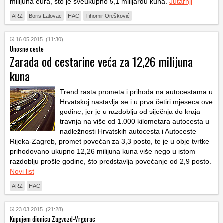
milijuna eura, što je sveukupno 5,1 milijardu kuna.
Jutarnji
ARZ
Boris Lalovac
HAC
Tihomir Orešković
16.05.2015. (11:30)
Unosne ceste
Zarada od cestarine veća za 12,26 milijuna
kuna
Trend rasta prometa i prihoda na autocestama u
Hrvatskoj nastavlja se i u prva četiri mjeseca ove
godine, jer je u razdoblju od siječnja do kraja
travnja na više od 1.000 kilometara autocesta u
nadležnosti Hrvatskih autocesta i Autoceste
Rijeka-Zagreb, promet povećan za 3,3 posto, te je u obje tvrtke
prihodovano ukupno 12,26 milijuna kuna više nego u istom
razdoblju prošle godine, što predstavlja povećanje od 2,9 posto.
Novi list
ARZ
HAC
23.03.2015. (21:28)
Kupujem dionicu Zagvozd-Vrgorac