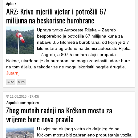
Aplauz
ARZ: Krivo mjerili vjetar i potrošili 67
milijuna na beskorisne burobrane
Uprava tvrtke Autoceste Rijeka – Zagreb
bespotrebno je potrošila 67 milijuna kuna za
nabavu 3,5 kilometra burobrana, od kojih je 2,7
kilometara ugrađeno na dionici autoceste Rijeka
– Zagreb, a 807,5 metara stoji i propada.
Naime, utvrđeno je da burobrani ne mogu zaustaviti udare bure
na tom dijelu, a također se ne mogu iskoristiti negdje drugdje.
Jutarnji
ARZ
bura
11.08.2016. (17:43)
Zapuhali novi vjetrovi
Zbog mutnih radnji na Krčkom mostu za
vrijeme bure nova pravila
U uvjetima olujnog vjetra do daljnjeg će na
Krčkom mostu biti zabranjeno propuštanje vozila