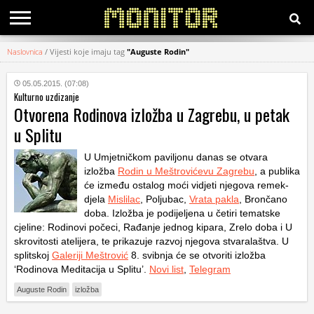
Naslovnica
/
Vijesti koje imaju tag
"Auguste Rodin"
KATEGORIJE
05.05.2015. (07:08)
Kulturno uzdizanje
HRVATSKI
Otvorena Rodinova izložba u Zagrebu, u petak
WEB
u Splitu
U Umjetničkom paviljonu danas se otvara
izložba
Rodin u Meštrovićevu Zagrebu
, a publika
će između ostalog moći vidjeti njegova remek-
djela
Mislilac
, Poljubac,
Vrata pakla
, Brončano
doba. Izložba je podijeljena u četiri tematske
cjeline: Rodinovi počeci, Rađanje jednog kipara, Zrelo doba i U
skrovitosti atelijera, te prikazuje razvoj njegova stvaralaštva. U
splitskoj
Galeriji Meštrović
8. svibnja će se otvoriti izložba
‘Rodinova Meditacija u Splitu’.
Novi list
,
Telegram
Auguste Rodin
izložba