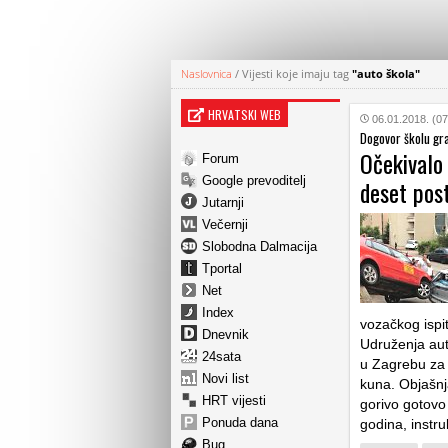
Naslovnica
/
Vijesti koje imaju tag
"auto škola"
HRVATSKI WEB
06.01.2018. (07
Dogovor školu gr
Očekivalo 
Forum
Google prevoditelj
deset pos
Jutarnji
Večernji
Slobodna Dalmacija
Tportal
Net
Index
vozačkog ispi
Dnevnik
Udruženja aut
24sata
u Zagrebu za 
Novi list
kuna. Objašnj
HRT vijesti
gorivo gotovo 
Ponuda dana
godina, instr
Bug