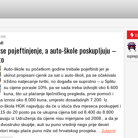
F
:04)
adi
se pojeftinjenje, a auto-škole poskupljuju –
to
isprep
Auto-škole su početkom godine trebale pojeftiniti jer je
ukinut propisani cjenik za sat u auto-školi, pa se očekivalo
tržišno natjecanje tvrtki, no događa se suprotno – u Splitu
su cijene porasle 10%, pa se sada treba izdvojiti oko 6.600
kuna, što uz plaćanje liječničkog pregleda, prve pomoći i
ta iznosi oko 8.000 kuna, umjesto dosadašnjih 7.200. Iz
o-škola HGK najavljuju da će u iduća dva mjeseca poskupjeti i
15 do 20 posto pa će ukupna cijena biti od 8.400 do 8.800
avaju iz Udruženja da cijene nisu mijenjane od 2008., a da je
dvostruko skuplje, auti su puno vredniji nego prije devet
uktori imaju plaće puno niže od hrvatskog prosjeka…
Jutarnji