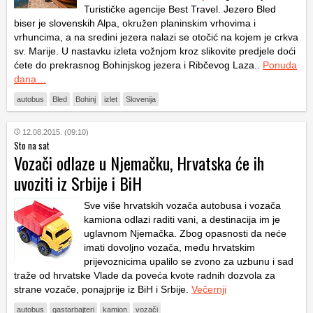
Turističke agencije Best Travel. Jezero Bled
biser je slovenskih Alpa, okružen planinskim vrhovima i
vrhuncima, a na sredini jezera nalazi se otočić na kojem je crkva
sv. Marije. U nastavku izleta vožnjom kroz slikovite predjele doći
ćete do prekrasnog Bohinjskog jezera i Ribčevog Laza..
Ponuda
dana…
autobus
Bled
Bohinj
izlet
Slovenija
12.08.2015. (09:10)
Sto na sat
Vozači odlaze u Njemačku, Hrvatska će ih
uvoziti iz Srbije i BiH
Sve više hrvatskih vozača autobusa i vozača
kamiona odlazi raditi vani, a destinacija im je
uglavnom Njemačka. Zbog opasnosti da neće
imati dovoljno vozača, među hrvatskim
prijevoznicima upalilo se zvono za uzbunu i sad
traže od hrvatske Vlade da poveća kvote radnih dozvola za
strane vozače, ponajprije iz BiH i Srbije.
Večernji
autobus
gastarbajteri
kamion
vozači