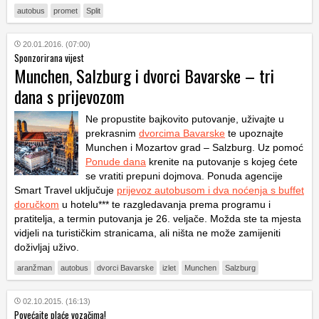
autobus
promet
Split
20.01.2016. (07:00)
Sponzorirana vijest
Munchen, Salzburg i dvorci Bavarske – tri
dana s prijevozom
Ne propustite bajkovito putovanje, uživajte u
prekrasnim
dvorcima Bavarske
te upoznajte
Munchen i Mozartov grad – Salzburg. Uz pomoć
Ponude dana
krenite na putovanje s kojeg ćete
se vratiti prepuni dojmova. Ponuda agencije
Smart Travel uključuje
prijevoz autobusom i dva noćenja s buffet
doručkom
u hotelu*** te razgledavanja prema programu i
pratitelja, a termin putovanja je 26. veljače. Možda ste ta mjesta
vidjeli na turističkim stranicama, ali ništa ne može zamijeniti
doživljaj uživo.
aranžman
autobus
dvorci Bavarske
izlet
Munchen
Salzburg
02.10.2015. (16:13)
Povećajte plaće vozačima!