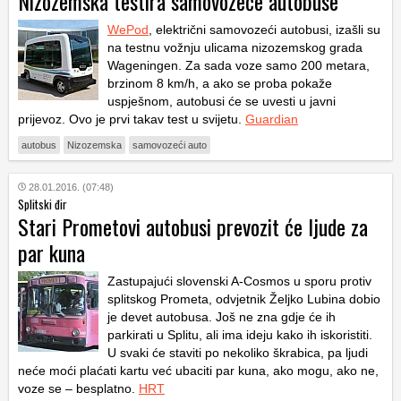
Nizozemska testira samovozeće autobuse
WePod
, električni samovozeći autobusi, izašli su
na testnu vožnju ulicama nizozemskog grada
Wageningen. Za sada voze samo 200 metara,
brzinom 8 km/h, a ako se proba pokaže
uspješnom, autobusi će se uvesti u javni
prijevoz. Ovo je prvi takav test u svijetu.
Guardian
autobus
Nizozemska
samovozeći auto
28.01.2016. (07:48)
Splitski đir
Stari Prometovi autobusi prevozit će ljude za
par kuna
Zastupajući slovenski A-Cosmos u sporu protiv
splitskog Prometa, odvjetnik Željko Lubina dobio
je devet autobusa. Još ne zna gdje će ih
parkirati u Splitu, ali ima ideju kako ih iskoristiti.
U svaki će staviti po nekoliko škrabica, pa ljudi
neće moći plaćati kartu već ubaciti par kuna, ako mogu, ako ne,
voze se – besplatno.
HRT