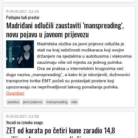
09.06.2017. (12:14)
Poštujmo tuđi prostor
Madriđani odlučili zaustaviti ‘manspreading’,
novu pojavu u javnom prijevozu
Madridska služba za javni prijevoz odlučila je
stati na kraj sebičnosti muškaraca koji svojim
držanjem na sjedalima u autobusima i vlakovima
zauzimaju više od mjesta za jednog putnika.
Ova se praksa u internetskim krugovima već
dugo naziva „manspreading“, a kako bi je iskorijenili, dužnosnici
transportne tvrtke EMT počeli su postavljati postere koji
upozoravaju na neprihvatljivost takvog ponašanja putnika.
Guardian
autobus
javni prijevoz
manspreading
vlak
24.03.2017. (11:30)
Vozači na izmaku snaga
ZET od karata po četiri kune zaradio 14,8