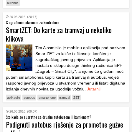
autobus
20.06.2016. (20:17)
S ugrađenim alarmom za kontrolore
SmartZET: Do karte za tramvaj u nekoliko
klikova
Tim A osmislio je mobilnu aplikaciju pod nazivom
SmartZET za lakše i efikasnije korištenje
zagrebačkog javnog prijevoza. Aplikacija je
nastala u sklopu design thinking radionice EPH
„Zagreb – Smart City“, a njome će građani moći
putem smartphonea kupiti kartu za tramvaj ili autobus, vidjeti
raspored javnog prijevoza u stvarnom vremenu ili listati digitalna
izdanja dnevnih novina za ugodniju vožnju.
Jutarnji
aplikacije
autobus
smartphone
tramvaj
ZET
26.05.2016. (09:07)
Što kada se susretne sa drugim autobusom ili kamionom?
Podignuti autobus rješenje za prometne gužve