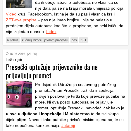
da ih oboje izbaci iz autobusa, no vlasnica se
nije dala pa se na kraju morala umiješati policija.
Video
kruži Facebookom. Istina je da su pas i vlasnica kršili
ZET-ove propise
– pas nije imao brnjicu i nije se nalazio u
prednjem dijelu autobusa kao što je propisano, no neki ističu da
nije izgledao opasno.
Index
autobus
kućni ljubimci u javnom prijevozu
pas
ZET
16.07.2016. (21:26)
Teške riječi
Presečki optužuje prijevoznike da ne
prijavljuju promet
Predsjednik Udruženja cestovnog putničkog
prometa Antun Presečki traži da inspekcija
provjeri poslovanje tvrtki koje prevoze putnike na
more. Ni dva posto autobusa ne prijavljuje
promet, optužuje Presečki, navodeći čak kako je
u sve uključena i inspekcija i Ministarstvo
te da svi skupa
dijele plijen. Navodi kako putnike privlače niskim cijenama, te su
tako nepoštena konkurencija.
Jutarnji