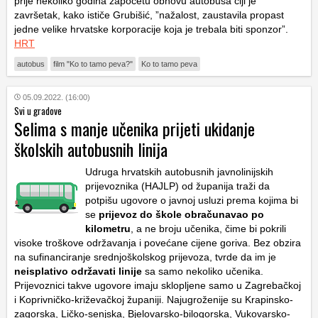
prije nekoliko godina započetu obnovu autobusa čiji je
završetak, kako ističe Grubišić, ”nažalost, zaustavila propast
jedne velike hrvatske korporacije koja je trebala biti sponzor”.
HRT
autobus
film "Ko to tamo peva?"
Ko to tamo peva
05.09.2022. (16:00)
Svi u gradove
Selima s manje učenika prijeti ukidanje
školskih autobusnih linija
Udruga hrvatskih autobusnih javnolinijskih
prijevoznika (HAJLP) od županija traži da
potpišu ugovore o javnoj usluzi prema kojima bi
se
prijevoz do škole obračunavao po
kilometru
, a ne broju učenika, čime bi pokrili
visoke troškove održavanja i povećane cijene goriva. Bez obzira
na sufinanciranje srednjoškolskog prijevoza, tvrde da im je
neisplativo održavati linije
sa samo nekoliko učenika.
Prijevoznici takve ugovore imaju sklopljene samo u Zagrebačkoj
i Koprivničko-križevačkoj županiji. Najugroženije su Krapinsko-
zagorska, Ličko-senjska, Bjelovarsko-bilogorska, Vukovarsko-