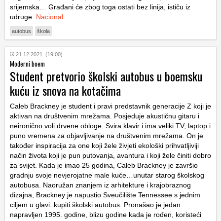
srijemska… Građani će zbog toga ostati bez linija, ističu iz
udruge.
Nacional
autobus
škola
21.12.2021. (19:00)
Moderni boem
Student pretvorio školski autobus u boemsku
kuću iz snova na kotačima
Caleb Brackney je student i pravi predstavnik generacije Z koji je
aktivan na društvenim mrežama. Posjeduje akustičnu gitaru i
neironično voli drvene obloge. Svira klavir i ima veliki TV, laptop i
puno vremena za objavljivanje na društvenim mrežama. On je
također inspiracija za one koji žele živjeti ekološki prihvatljiviji
način života koji je pun putovanja, avantura i koji žele činiti dobro
za svijet. Kada je imao 25 godina, Caleb Brackney je završio
gradnju svoje nevjerojatne male kuće…unutar starog školskog
autobusa. Naoružan znanjem iz arhitekture i krajobraznog
dizajna, Brackney je napustio Sveučilište Tennessee s jednim
ciljem u glavi: kupiti školski autobus. Pronašao je jedan
napravljen 1995. godine, blizu godine kada je rođen, koristeći