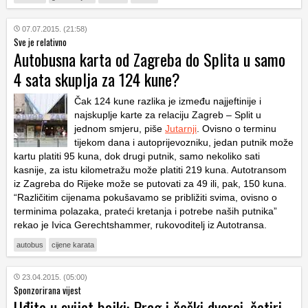
07.07.2015. (21:58)
Sve je relativno
Autobusna karta od Zagreba do Splita u samo
4 sata skuplja za 124 kune?
Čak 124 kune razlika je između najjeftinije i
najskuplje karte za relaciju Zagreb – Split u
jednom smjeru, piše
Jutarnji
. Ovisno o terminu
tijekom dana i autoprijevozniku, jedan putnik može
kartu platiti 95 kuna, dok drugi putnik, samo nekoliko sati
kasnije, za istu kilometražu može platiti 219 kuna. Autotransom
iz Zagreba do Rijeke može se putovati za 49 ili, pak, 150 kuna.
“Različitim cijenama pokušavamo se približiti svima, ovisno o
terminima polazaka, prateći kretanja i potrebe naših putnika”
rekao je Ivica Gerechtshammer, rukovoditelj iz Autotransa.
autobus
cijene karata
23.04.2015. (05:00)
Sponzorirana vijest
Uđite u svijet bajki: Prag i češki dvorci, četiri