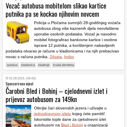
Vozač autobusa mobitelom slikao kartice
putnika pa se kockao njihovim novcem
Policija u Pločama sumnjiči 28-godišnjeg vozača
autobusa zbog više kaznenih djela neovlaštene
uporabe osobnih podataka. Vozač je navodno
mobitel fotografirao bankovne kartice i osobne
isprave 12 putnika, a korištenjem nabavljenih
podataka otvarao je račune u kladionicama i na njih prebacivao
novac s računa putnika.
24sata
,
Index
autobus
kladionica
klađenje
krađa identiteta
01.09.2015. (06:00)
Sponzorirana vijest
Čarobni Bled i Bohinj – cjelodnevni izlet i
prijevoz autobusom za 149kn
Otkrijte čari slovenskih jezera i uživajte u
jednodnevnom izletu
kojeg ćete pamtiti!
Iskoristite tople dane za cjelodnevni izlet
autobusom na
Bled i Bohinj
u organizaciji