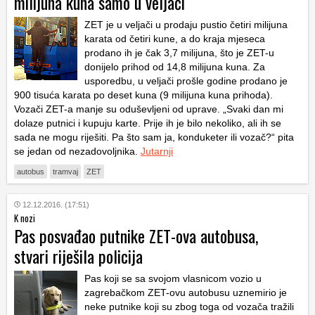
milijuna kuna samo u veljači
ZET je u veljači u prodaju pustio četiri milijuna
karata od četiri kune, a do kraja mjeseca
prodano ih je čak 3,7 milijuna, što je ZET-u
donijelo prihod od 14,8 milijuna kuna. Za
usporedbu, u veljači prošle godine prodano je
900 tisuća karata po deset kuna (9 milijuna kuna prihoda).
Vozači ZET-a manje su oduševljeni od uprave. „Svaki dan mi
dolaze putnici i kupuju karte. Prije ih je bilo nekoliko, ali ih se
sada ne mogu riješiti. Pa što sam ja, konduketer ili vozač?“ pita
se jedan od nezadovoljnika.
Jutarnji
autobus
tramvaj
ZET
12.12.2016. (17:51)
K nozi
Pas posvađao putnike ZET-ova autobusa,
stvari riješila policija
Pas koji se sa svojom vlasnicom vozio u
zagrebačkom ZET-ovu autobusu uznemirio je
neke putnike koji su zbog toga od vozača tražili