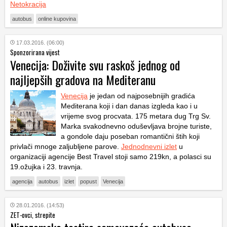
Netokracija
autobus
online kupovina
17.03.2016. (06:00)
Sponzorirana vijest
Venecija: Doživite svu raskoš jednog od
najljepših gradova na Mediteranu
Venecija
je jedan od najposebnijih gradića
Mediterana koji i dan danas izgleda kao i u
vrijeme svog procvata. 175 metara dug Trg Sv.
Marka svakodnevno oduševljava brojne turiste,
a gondole daju poseban romantični štih koji
privlači mnoge zaljubljene parove.
Jednodnevni izlet
u
organizaciji agencije Best Travel stoji samo 219kn, a polasci su
19.ožujka i 23. travnja.
agencija
autobus
izlet
popust
Venecija
28.01.2016. (14:53)
ZET-ovci, strepite