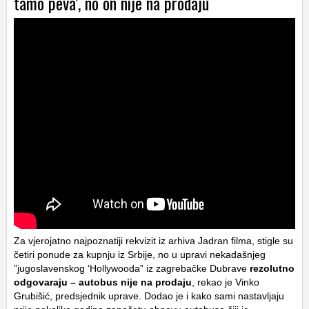
tamo peva’, no on nije na prodaju
Za vjerojatno najpoznatiji rekvizit iz arhiva Jadran filma, stigle su
četiri ponude za kupnju iz Srbije, no u upravi nekadašnjeg
”jugoslavenskog ‘Hollywooda” iz zagrebačke Dubrave
rezolutno
odgovaraju – autobus nije na prodaju
, rekao je Vinko
Grubišić, predsjednik uprave. Dodao je i kako sami nastavljaju