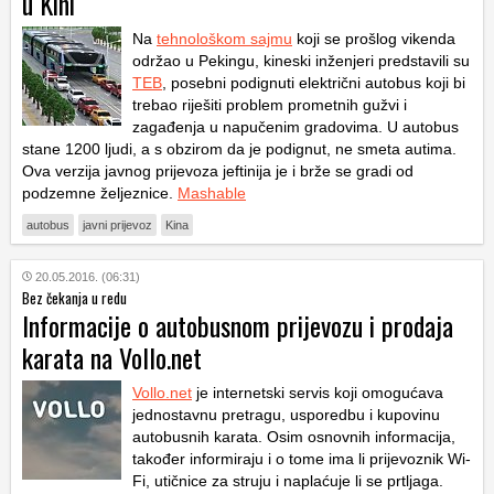
u Kini
Na
tehnološkom sajmu
koji se prošlog vikenda
održao u Pekingu, kineski inženjeri predstavili su
TEB
, posebni podignuti električni autobus koji bi
trebao riješiti problem prometnih gužvi i
zagađenja u napučenim gradovima. U autobus
stane 1200 ljudi, a s obzirom da je podignut, ne smeta autima.
Ova verzija javnog prijevoza jeftinija je i brže se gradi od
podzemne željeznice.
Mashable
autobus
javni prijevoz
Kina
20.05.2016. (06:31)
Bez čekanja u redu
Informacije o autobusnom prijevozu i prodaja
karata na Vollo.net
Vollo.net
je internetski servis koji omogućava
jednostavnu pretragu, usporedbu i kupovinu
autobusnih karata. Osim osnovnih informacija,
također informiraju i o tome ima li prijevoznik Wi-
Fi, utičnice za struju i naplaćuje li se prtljaga.