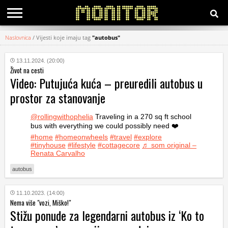
Naslovnica
/
Vijesti koje imaju tag
"autobus"
KATEGORIJE
13.11.2024. (20:00)
Život na cesti
HRVATSKI
Video: Putujuća kuća – preuredili autobus u
WEB
prostor za stanovanje
@rollingwithophelia
Traveling in a 270 sq ft school
bus with everything we could possibly need ❤️
#home
#homeonwheels
#travel
#explore
#tinyhouse
#lifestyle
#cottagecore
♬ som original –
Renata Carvalho
autobus
11.10.2023. (14:00)
Nema više "vozi, Miško!"
Stižu ponude za legendarni autobus iz ‘Ko to