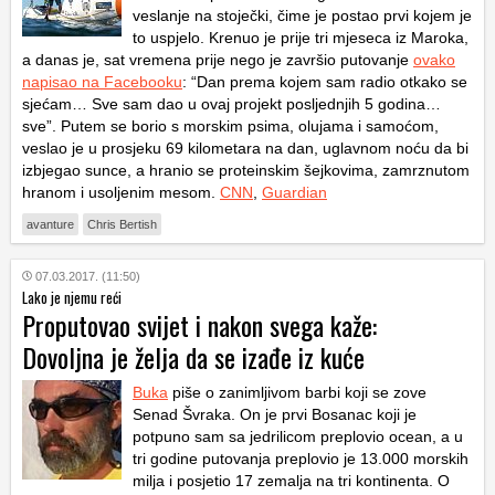
veslanje na stoječki, čime je postao prvi kojem je
to uspjelo. Krenuo je prije tri mjeseca iz Maroka,
a danas je, sat vremena prije nego je završio putovanje
ovako
napisao na Facebooku
: “Dan prema kojem sam radio otkako se
sjećam… Sve sam dao u ovaj projekt posljednjih 5 godina…
sve”. Putem se borio s morskim psima, olujama i samoćom,
veslao je u prosjeku 69 kilometara na dan, uglavnom noću da bi
izbjegao sunce, a hranio se proteinskim šejkovima, zamrznutom
hranom i usoljenim mesom.
CNN
,
Guardian
avanture
Chris Bertish
07.03.2017. (11:50)
Lako je njemu reći
Proputovao svijet i nakon svega kaže:
Dovoljna je želja da se izađe iz kuće
Buka
piše o zanimljivom barbi koji se zove
Senad Švraka. On je prvi Bosanac koji je
potpuno sam sa jedrilicom preplovio ocean, a u
tri godine putovanja preplovio je 13.000 morskih
milja i posjetio 17 zemalja na tri kontinenta. O