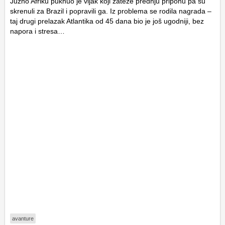
Južno Afriku puknuo je vijak koji zateže prednju priponu pa su
skrenuli za Brazil i popravili ga. Iz problema se rodila nagrada –
taj drugi prelazak Atlantika od 45 dana bio je još ugodniji, bez
napora i stresa…
avanture