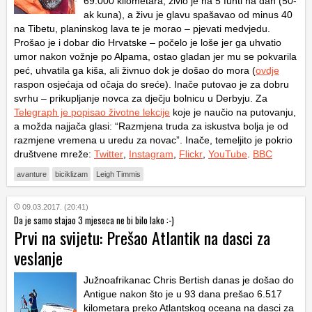
69.000 kilometara, živio je na 5 funti na dan (50-
ak kuna), a živu je glavu spašavao od minus 40
na Tibetu, planinskog lava te je morao – pjevati medvjedu.
Prošao je i dobar dio Hrvatske – počelo je loše jer ga uhvatio
umor nakon vožnje po Alpama, ostao gladan jer mu se pokvarila
peć, uhvatila ga kiša, ali živnuo dok je došao do mora (
ovdje
raspon osjećaja od očaja do sreće). Inače putovao je za dobru
svrhu – prikupljanje novca za dječju bolnicu u Derbyju. Za
Telegraph je popisao životne lekcije
koje je naučio na putovanju,
a možda najjača glasi: “Razmjena truda za iskustva bolja je od
razmjene vremena u uredu za novac”. Inače, temeljito je pokrio
društvene mreže:
Twitter
,
Instagram
,
Flickr
,
YouTube
.
BBC
avanture
biciklizam
Leigh Timmis
09.03.2017. (20:41)
Da je samo stajao 3 mjeseca ne bi bilo lako :-)
Prvi na svijetu: Prešao Atlantik na dasci za
veslanje
Južnoafrikanac Chris Bertish danas je došao do
Antigue nakon što je u 93 dana prešao 6.517
kilometara preko Atlantskog oceana na dasci za