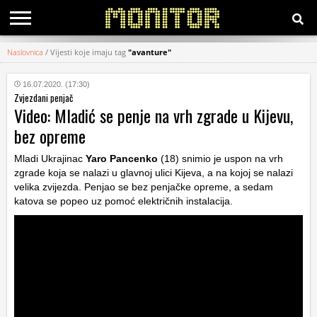
Naslovnica
/
Vijesti koje imaju tag
"avanture"
KATEGORIJE
16.07.2020. (17:30)
Zvjezdani penjač
HRVATSKI
Video: Mladić se penje na vrh zgrade u Kijevu,
WEB
bez opreme
Mladi Ukrajinac
Yaro Pancenko
(18) snimio je uspon na vrh
zgrade koja se nalazi u glavnoj ulici Kijeva, a na kojoj se nalazi
velika zvijezda. Penjao se bez penjačke opreme, a sedam
katova se popeo uz pomoć električnih instalacija.