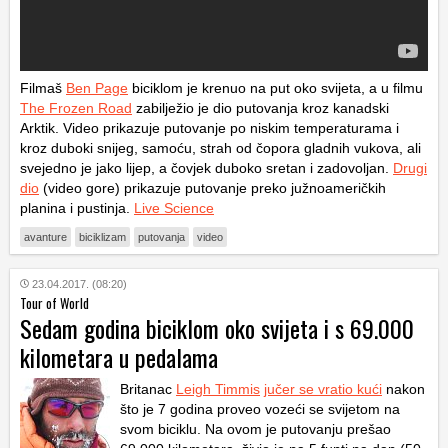
Filmaš
Ben Page
biciklom je krenuo na put oko svijeta, a u filmu
The Frozen Road
zabilježio je dio putovanja kroz kanadski
Arktik. Video prikazuje putovanje po niskim temperaturama i
kroz duboki snijeg, samoću, strah od čopora gladnih vukova, ali
svejedno je jako lijep, a čovjek duboko sretan i zadovoljan.
Drugi
dio
(video gore) prikazuje putovanje preko južnoameričkih
planina i pustinja.
Live Science
avanture
biciklizam
putovanja
video
23.04.2017. (08:20)
Tour of World
Sedam godina biciklom oko svijeta i s 69.000
kilometara u pedalama
Britanac
Leigh Timmis
jučer se vratio kući
nakon
što je 7 godina proveo vozeći se svijetom na
svom biciklu. Na ovom je putovanju prešao