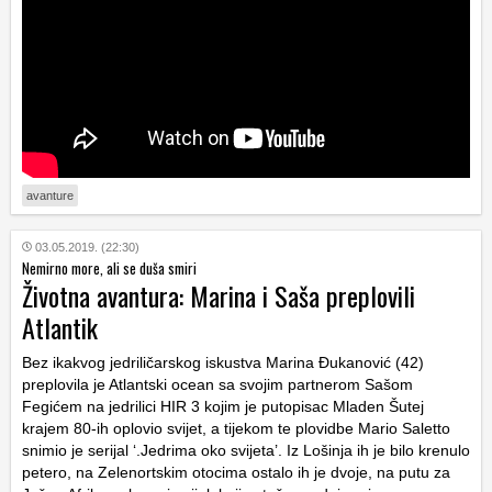
avanture
03.05.2019. (22:30)
Nemirno more, ali se duša smiri
Životna avantura: Marina i Saša preplovili
Atlantik
Bez ikakvog jedriličarskog iskustva Marina Đukanović (42)
preplovila je Atlantski ocean sa svojim partnerom Sašom
Fegićem na jedrilici HIR 3 kojim je putopisac Mladen Šutej
krajem 80-ih oplovio svijet, a tijekom te plovidbe Mario Saletto
snimio je serijal ‘.Jedrima oko svijeta’. Iz Lošinja ih je bilo krenulo
petero, na Zelenortskim otocima ostalo ih je dvoje, na putu za