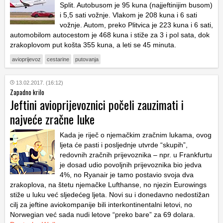
Split. Autobusom je 95 kuna (najjeftinijim busom)
i 5,5 sati vožnje. Vlakom je 208 kuna i 6 sati
vožnje. Autom, preko Plitvica je 223 kuna i 6 sati,
automobilom autocestom je 468 kuna i stiže za 3 i pol sata, dok
zrakoplovom put košta 355 kuna, a leti se 45 minuta.
avioprijevoz
cestarine
putovanja
13.02.2017. (16:12)
Zapadno krilo
Jeftini avioprijevoznici počeli zauzimati i
najveće zračne luke
Kada je riječ o njemačkim zračnim lukama, ovog
ljeta će pasti i posljednje utvrde “skupih”,
redovnih zračnih prijevoznika – npr. u Frankfurtu
je dosad udio povoljnih prijevoznika bio jedva
4%, no Ryanair je tamo postavio svoja dva
zrakoplova, na štetu njemačke Lufthanse, no njezin Eurowings
stiže u luku već sljedećeg ljeta. Novi su i donedavno nedostižan
cilj za jeftine aviokompanije bili interkontinentalni letovi, no
Norwegian već sada nudi letove “preko bare” za 69 dolara.