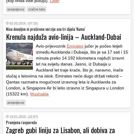
(koji onda više putuju).
Lider
avioprijevoz
zračne luke
02.03.2016. (07:15)
Nisu dovoljne ni proširene verzije sva tri dijela 'Kuma'
Krenula najduža avio-linija – Auckland-Dubai
Avio-prijevoznik
Emirates
jučer je počeo letjeti
između Aucklanda i Dubaija, što je sa 17 sati i 15
minuta preko 14.192 kilometara najduži izravni
let na svijetu danas. Jasno, iz Dubaija u
Auckland let traje kraće, što je, naravno, inače
slučaj s letovima na istok. Emirates neće dugo držati rekord –
Qantas razmatra mogućnost izravnog leta iz Aucklanda za
London, a Singapore Air bi letio izravno iz Singapura u London
(15322 km).
Mashable
avioprijevoz
19.01.2016. (22:57)
Promjena rasporeda
Zagreb gubi liniju za Lisabon, ali dobiva za