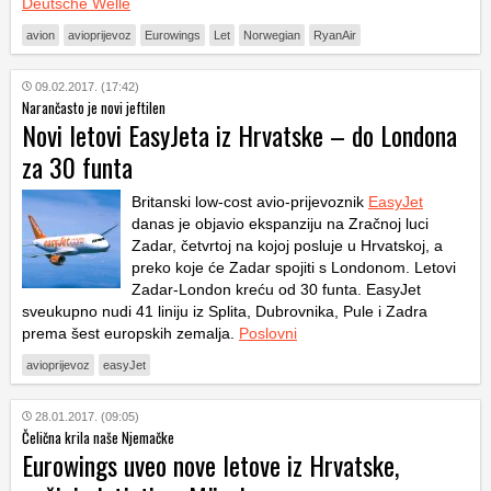
Deutsche Welle
avion
avioprijevoz
Eurowings
Let
Norwegian
RyanAir
09.02.2017. (17:42)
Narančasto je novi jeftilen
Novi letovi EasyJeta iz Hrvatske – do Londona
za 30 funta
Britanski low-cost avio-prijevoznik
EasyJet
danas je objavio ekspanziju na Zračnoj luci
Zadar, četvrtoj na kojoj posluje u Hrvatskoj, a
preko koje će Zadar spojiti s Londonom. Letovi
Zadar-London kreću od 30 funta. EasyJet
sveukupno nudi 41 liniju iz Splita, Dubrovnika, Pule i Zadra
prema šest europskih zemalja.
Poslovni
avioprijevoz
easyJet
28.01.2017. (09:05)
Čelična krila naše Njemačke
Eurowings uveo nove letove iz Hrvatske,