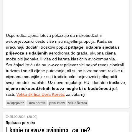
Usporedba cijena letova pokazuje da niskobudžetni
avioprijevoznici često više nisu najjeftinija opcija. Kada se
uračunaju dodatni troškovi poput
prtljage, odabira sjedala i
prijevoza s udaljenih
aerodroma do grada, ukupna cijena
može biti jednaka ili viša od karata klasičnih aviokompanija.
Stručnjaci ističu da su low-cost prijevoznici nekoć revolucionirali
turizam i snizili cijene putovanja, ali su se s vremenom razlike u
cijenama smanjile jer su i tradicionalni prijevoznici prilagodili
svoje modele naplate. Uz nove regulacije EU i dodatne troškove,
cijene niskobudžetnih letova mogle bi u budućnosti
još
rasti.
Velika škrtica Dora Koretić
za Jutarnji
avioprijevoz
Dora Koretić
jeftini letovi
Velika škrtica
25.09.2024. (20:00)
Njiiiihaaaa po zraku
I konje prevoze avionima, zar ne?