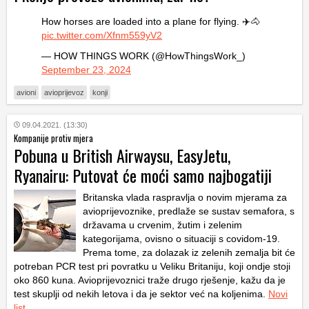
How horses are loaded into a plane for flying. ✈️🐴
pic.twitter.com/Xfnm559yV2
— HOW THINGS WORK (@HowThingsWork_)
September 23, 2024
avioni
avioprijevoz
konji
09.04.2021. (13:30)
Kompanije protiv mjera
Pobuna u British Airwaysu, EasyJetu,
Ryanairu: Putovat će moći samo najbogatiji
Britanska vlada raspravlja o novim mjerama za
avioprijevoznike, predlaže se sustav semafora, s
državama u crvenim, žutim i zelenim
kategorijama, ovisno o situaciji s covidom-19.
Prema tome, za dolazak iz zelenih zemalja bit će
potreban PCR test pri povratku u Veliku Britaniju, koji ondje stoji
oko 860 kuna. Avioprijevoznici traže drugo rješenje, kažu da je
test skuplji od nekih letova i da je sektor već na koljenima.
Novi
list
…