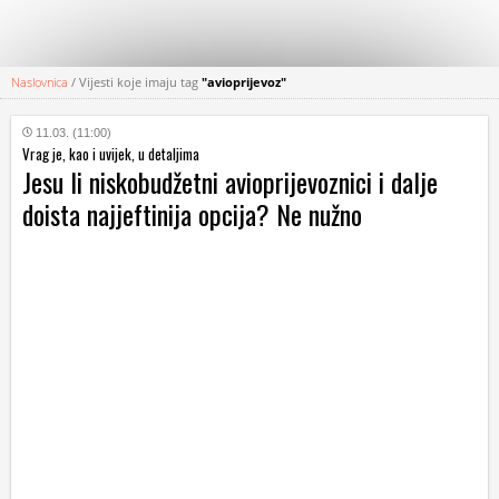
Naslovnica
/
Vijesti koje imaju tag
"avioprijevoz"
KATEGORIJE
11.03. (11:00)
Vrag je, kao i uvijek, u detaljima
HRVATSKI
Jesu li niskobudžetni avioprijevoznici i dalje
WEB
doista najjeftinija opcija? Ne nužno