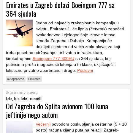
Emirates u Zagreb dolazi Boeingom 777 sa
364 sjedala
Jedna od najvećih zrakoplovnih kompanija u
svijetu, Emirates 1. će lipnja (četvrtak) započeti
svakodnevne i cjelogodišnje izravne letove
između Zagreba i Dubaija. Kompanija će
doletjeti s jednim od većih zrakoplova, za koji
treba posebno održavanje i prihvatna infrastruktura,
širokotrupnim
Boeingom 777-300EU
sa 364 sjedala, koji
putnicima pruža mogućnosti letenja u tri klase, uključujući i
luksuzne privatne apartmane i drugo.
Poslovni
avioprijevoz
Emirates
20.03.2017. (08:05)
Lete, lete, lete - cijene!!!
Od Zagreba do Splita avionom 100 kuna
jeftinije nego autom
Večernji
povodom poskupljenja cestarina (5 + 10
posto) računa cijenu puta na relaciji Zagreb-