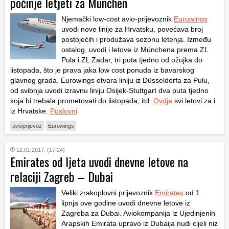
počinje letjeti za München
Njemački low-cost avio-prijevoznik
Eurowings
uvodi nove linije za Hrvatsku, povećava broj
postojećih i produžava sezonu letenja. Između
ostalog, uvodi i letove iz Münchena prema ZL
Pula i ZL Zadar, tri puta tjedno od ožujka do
listopada, što je prava jaka low cost ponuda iz bavarskog
glavnog grada. Eurowings otvara liniju iz Düsseldorfa za Pulu,
od svibnja uvodi izravnu liniju Osijek-Stuttgart dva puta tjedno
koja bi trebala prometovati do listopada, itd.
Ovdje
svi letovi za i
iz Hrvatske.
Poslovni
avioprijevoz
Eurowings
12.01.2017. (17:24)
Emirates od ljeta uvodi dnevne letove na
relaciji Zagreb – Dubai
Veliki zrakoplovni prijevoznik
Emirates
od 1.
lipnja ove godine uvodi dnevne letove iz
Zagreba za Dubai. Aviokompanija iz Ujedinjenih
Arapskih Emirata upravo iz Dubaija nudi cijeli niz