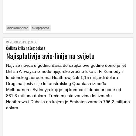
aviokompanije
avioprijevoz
20.08.2019. (19:30)
Čelična krila našeg dolara
Najisplativije avio-linije na svijetu
Najviše novca u godinu dana do ožujka ove godine donio je let
British Airwaysa između njujorške zračne luke J. F. Kennedy i
londonskog aerodroma Heathrow, čak 1,15 milijardi dolara.
Drugi na ljestvici je let australskog Quantasa između
Melbournea i Sydneyja koji je toj kompaniji donio prihode od
861,3 milijuna dolara. Treće mjesto zauzima let između
Heathrowa i Dubaija na kojem je Emirates zaradio 796,2 milijuna
dolara.