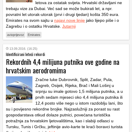
letova za ostatak svijeta. Hrvatski državljani ne
trebaju vize za Dubai. Već sad se može bukirati let, a npr.
povratni let utorak-utorak (prvi i drugi tjedan) košta 350 eura.
Emirates na svom sajtu u
najavi nove linije
jako lijepo piše i o
Zagrebu i o ostatku Hrvatske.
Jutarnji
avioprijevoz
Emirates
13.09.2016. (16:25)
Identificirani leteći rekordi
Rekordnih 4,4 milijuna putnika ove godine na
hrvatskim aerodromima
Zračne luke Dubrovnik, Split, Zadar, Pula,
Zagreb, Osijek, Rijeka, Brač i Mali Lošinj u
srpnju su imale gotovo 1,5 milijuna putnika, a u
prvih sedam mjeseci oko 4,4 milijuna putnika ili
12,4 posto više nego u istom razdoblju lani, što
su i povijesno rekordne brojke. Najzaslužniji za porast su rast
gospodarstava otkud dolaze putnici, povećana turistička
potražnja za hrvatskim ljetovalištima, kao i slabiji odlasci u
Tursku, Tunis i Grčku, jeftinije avio-karte te kraći boravci turista