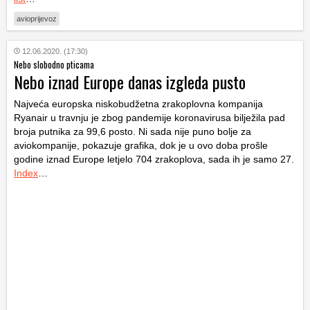
avioprijevoz
12.06.2020. (17:30)
Nebo slobodno pticama
Nebo iznad Europe danas izgleda pusto
Najveća europska niskobudžetna zrakoplovna kompanija
Ryanair u travnju je zbog pandemije koronavirusa bilježila pad
broja putnika za 99,6 posto. Ni sada nije puno bolje za
aviokompanije, pokazuje grafika, dok je u ovo doba prošle
godine iznad Europe letjelo 704 zrakoplova, sada ih je samo 27.
Index
…