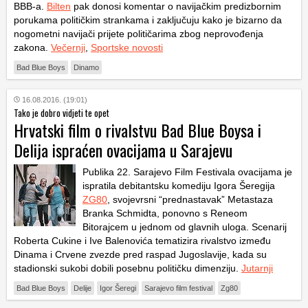
BBB-a.
Bilten
pak donosi komentar o navijačkim predizbornim
porukama političkim strankama i zaključuju kako je bizarno da
nogometni navijači prijete političarima zbog neprovođenja
zakona.
Večernji
,
Sportske novosti
Bad Blue Boys
Dinamo
16.08.2016. (19:01)
Tako je dobro vidjeti te opet
Hrvatski film o rivalstvu Bad Blue Boysa i
Delija ispraćen ovacijama u Sarajevu
Publika 22. Sarajevo Film Festivala ovacijama je
ispratila debitantsku komediju Igora Šeregija
ZG80
, svojevrsni “prednastavak” Metastaza
Branka Schmidta, ponovno s Reneom
Bitorajcem u jednom od glavnih uloga. Scenarij
Roberta Cukine i Ive Balenovića tematizira rivalstvo između
Dinama i Crvene zvezde pred raspad Jugoslavije, kada su
stadionski sukobi dobili posebnu političku dimenziju.
Jutarnji
Bad Blue Boys
Delije
Igor Šeregi
Sarajevo film festival
Zg80