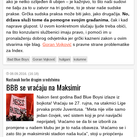
ako je netko ozlijeđen ili ubijen – je kažnjivo, to što naši sudovi
ne šalju za to u zatvor na tri godine, to je stvar naše sudske
prakse. Grčka sudska praksa može biti jako, jako drugačija.
No,
država služi tome da pomogne svojim građanima
, čak i kad
naprave glupost. U ovom konkretnom slučaju ljude treba obići,
na što konzularni službenici imaju pravo, i pomoći im u
pronalaženju dobrog odvjetnika jer grčki kazneni zakon u ovim
stvarima nije blag.
Goran Vojković
s pravne strane problematike
za Index.
Bad Blue Boys
Goran Vojković
huligani
kolumne
08.09.2016. (16:18)
Nastavak borbe drugim sredstvima
BBB se vraćaju na Maksimir
Nakon šest godina Bad Blue Boysi izlaze iz
bojkota! Vraćaju se 27. rujna, na utakmici Lige
prvaka protiv Juventusa. “Meta nije više samo
jedan čovjek, već sistem koji je prvi navijački
neprijatelj. Vraćamo se da bi se izborili za
promjene u našem klubu jer je to naša obaveza. Vraćamo se i
zato što je maksimirski stadion naša kuća”, stoji u priopćenju