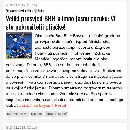
28.11.2015. (15:13)
Odgovornost onih koji šute
Veliki prosvjed BBB-a imao jasnu poruku: Vi
ste pokrovitelji pljačke!
Oko tisuću Bad Blue Boysa i „običnih“ građana
prosvjedovalo je jučer ispred Ministarstva
znanosti, obrazovanja i sporta u Zagrebu.
Potaknuti posljednjim uhićenjem Zdravka
Mamića i ogorčeni radom institucija oko
poslovanja Dinama, BBB-i su se danima mobilizirali,
pripremajući se za iskazivanje svog nezadovoljstva. „S obzirom
da se protiv čelnika Dinama vodi više istraga za najveću pljačku
u povijesti hrvatskog sporta, za svaki idući dan koji oni provedu
na svojim funkcijama u Dinamo smatramo odgovornim trenutnu,
a i svaku buduću vlast i nadležno ministarstvo čija sportska
inspekcija ima zakonske ovlasti odstraniti taj karcinom iz našega
kluba“,
poručili su Boysi
.
T-Portal
Bad Blue Boys
Dinamo
Zdravko Mamić
23.11.2015. (15:11)