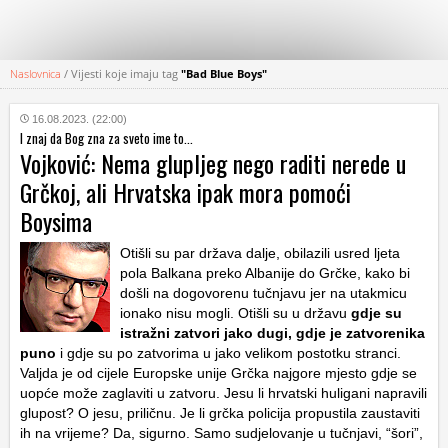
Naslovnica
/
Vijesti koje imaju tag
"Bad Blue Boys"
KATEGORIJE
16.08.2023. (22:00)
I znaj da Bog zna za sveto ime to...
HRVATSKI
Vojković: Nema glupljeg nego raditi nerede u
WEB
Grčkoj, ali Hrvatska ipak mora pomoći
Boysima
Otišli su par država dalje, obilazili usred ljeta
pola Balkana preko Albanije do Grčke, kako bi
došli na dogovorenu tučnjavu jer na utakmicu
ionako nisu mogli. Otišli su u državu
gdje su
istražni zatvori jako dugi, gdje je zatvorenika
puno
i gdje su po zatvorima u jako velikom postotku stranci.
Valjda je od cijele Europske unije Grčka najgore mjesto gdje se
uopće može zaglaviti u zatvoru. Jesu li hrvatski huligani napravili
glupost? O jesu, priličnu. Je li grčka policija propustila zaustaviti
ih na vrijeme? Da, sigurno. Samo sudjelovanje u tučnjavi, “šori”,