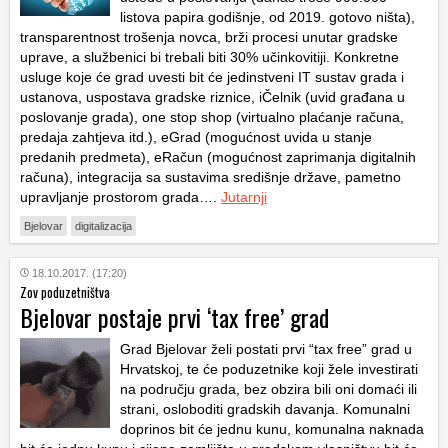
listova papira godišnje, od 2019. gotovo ništa),
transparentnost trošenja novca, brži procesi unutar gradske
uprave, a službenici bi trebali biti 30% učinkovitiji. Konkretne
usluge koje će grad uvesti bit će jedinstveni IT sustav grada i
ustanova, uspostava gradske riznice, iČelnik (uvid građana u
poslovanje grada), one stop shop (virtualno plaćanje računa,
predaja zahtjeva itd.), eGrad (mogućnost uvida u stanje
predanih predmeta), eRačun (mogućnost zaprimanja digitalnih
računa), integracija sa sustavima središnje države, pametno
upravljanje prostorom grada….
Jutarnji
Bjelovar
digitalizacija
18.10.2017. (17:20)
Zov poduzetništva
Bjelovar postaje prvi ‘tax free’ grad
Grad Bjelovar želi postati prvi “tax free” grad u
Hrvatskoj, te će poduzetnike koji žele investirati
na području grada, bez obzira bili oni domaći ili
strani, osloboditi gradskih davanja. Komunalni
doprinos bit će jednu kunu, komunalna naknada