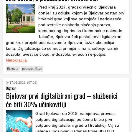
Pred kraj 2017. gradski vijećnici Bjelovara
donijeli su odluku kojom je Bjelovar postao prvi
hrvatski grad koji sve postojeće i nadolazeće
poduzetnike oslobađa plaćanja poreza,
komunalnog doprinosa i komunalne naknade.
Također, Bjelovar želi postati prvi digitalizirani
grad kroz projekt pod nazivom e-Bjelovar, težak oko milijun
kuna. Digitalizacija će se moći primijeniti na ishođenje raznih
dozvola, uvest će cloud, e-dozvolu, e-račun i e-potpis.
Netokracija
Bjelovar
poduzetništvo
17.01.2018. (07:02)
Digivar
Bjelovar prvi digitalizirani grad – službenici
će biti 30% učinkovitiji
Grad Bjelovar do 2019. namjerava provesti
potpunu digitalizaciju, po čemu bi bio prvi
potpuno digitalizirani grad u Hrvatskoj. Cilj su
uštede u poslovanju (danas troše 900.000