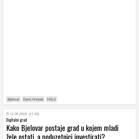
Bjelovar
Dario Hrebak
HSLS
11.05.2018. (17:30)
Digitalni grad
Kako Bjelovar postaje grad u kojem mladi
žele ostati, a poduzetnici investirati?