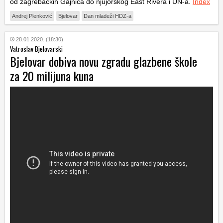
od zagrebačkih Gajnica do njujorškog East Rivera i UN-a.
Index
Andrej Plenković
Bjelovar
Dan mladeži HDZ-a
28.01.2020. (18:30)
Vatroslav Bjelovarski
Bjelovar dobiva novu zgradu glazbene škole
za 20 milijuna kuna