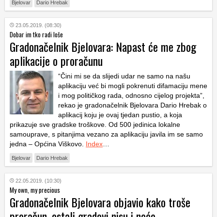
Bjelovar
Dario Hrebak
23.05.2019. (08:30)
Dobar im tko radi loše
Gradonačelnik Bjelovara: Napast će me zbog
aplikacije o proračunu
“Čini mi se da slijedi udar ne samo na našu
aplikaciju već bi mogli pokrenuti difamaciju mene
i mog političkog rada, odnosno cijelog projekta”,
rekao je gradonačelnik Bjelovara Dario Hrebak o
aplikacij koju je ovaj tjedan pustio, a koja
prikazuje sve gradske troškove. Od 500 jedinica lokalne
samouprave, s pitanjima vezano za aplikaciju javila im se samo
jedna – Općina Viškovo.
Index
…
Bjelovar
Dario Hrebak
22.05.2019. (10:30)
My own, my precious
Gradonačelnik Bjelovara objavio kako troše
proračun, ostali gradovi nisu i neće