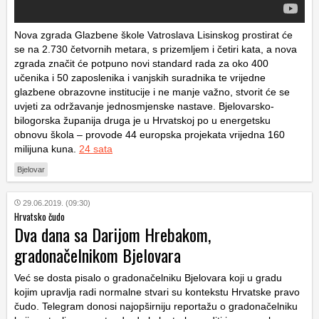
Nova zgrada Glazbene škole Vatroslava Lisinskog prostirat će
se na 2.730 četvornih metara, s prizemljem i četiri kata, a nova
zgrada značit će potpuno novi standard rada za oko 400
učenika i 50 zaposlenika i vanjskih suradnika te vrijedne
glazbene obrazovne institucije i ne manje važno, stvorit će se
uvjeti za održavanje jednosmjenske nastave. Bjelovarsko-
bilogorska županija druga je u Hrvatskoj po u energetsku
obnovu škola – provode 44 europska projekata vrijedna 160
milijuna kuna.
24 sata
Bjelovar
29.06.2019. (09:30)
Hrvatsko čudo
Dva dana sa Darijom Hrebakom,
gradonačelnikom Bjelovara
Već se dosta pisalo o gradonačelniku Bjelovara koji u gradu
kojim upravlja radi normalne stvari su kontekstu Hrvatske pravo
čudo. Telegram donosi najopširniju reportažu o gradonačelniku