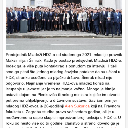
Predsjednik Mladeži HDZ-a od studenoga 2021. mladi je pravnik
Maksimilijan Šimrak. Kada je postao predsjednik Mladeži HDZ-a,
Index ga je više puta kontaktirao s ponudom za intervju. Htjeli
smo ga pitati što jednog mladog čovjeka potakne da su učlani u
HDZ, stranku osuđenu za pljačku države. Šimrak nikad nije
odgovorio. Najmanje vremena HDZ-ova mladež koristi na
istupanje u javnosti jer je to najmanje važno. Mnogo je bitnije
ostaviti dojam na Plenkovića ili nekog ministra koji će im otvoriti
put prema uhljebljivanju u državnom sustavu. Savršen primjer
mladog HDZ-ovca je 26-godišnji
Alen Šukurica
koji na Pravnom
fakultetu u Zagrebu studira pravo već sedam godina, ali je u
međuvremenu uspio skupiti impresivan broj funkcija u HDZ-u. U
roku od nešto više od tri godine članstvo u stranci dovelo ga je