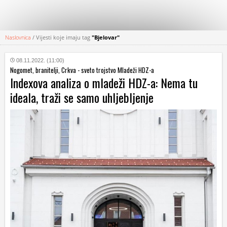
Naslovnica
/
Vijesti koje imaju tag
"Bjelovar"
KATEGORIJE
08.11.2022. (11:00)
Nogomet, branitelji, Crkva - sveto trojstvo Mladeži HDZ-a
HRVATSKI
Indexova analiza o mladeži HDZ-a: Nema tu
WEB
ideala, traži se samo uhljebljenje