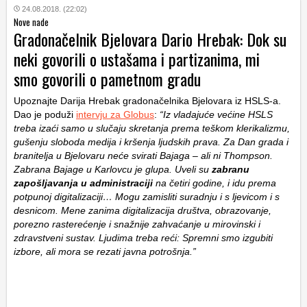
24.08.2018. (22:02)
Nove nade
Gradonačelnik Bjelovara Dario Hrebak: Dok su
neki govorili o ustašama i partizanima, mi
smo govorili o pametnom gradu
Upoznajte Darija Hrebak gradonačelnika Bjelovara iz HSLS-a.
Dao je poduži
intervju za Globus
:
“Iz vladajuće većine HSLS
treba izaći samo u slučaju skretanja prema teškom klerikalizmu,
gušenju sloboda medija i kršenja ljudskih prava. Za Dan grada i
branitelja u Bjelovaru neće svirati Bajaga – ali ni Thompson.
Zabrana Bajage u Karlovcu je glupa. Uveli su
zabranu
zapošljavanja u administraciji
na četiri godine, i idu prema
potpunoj digitalizaciji… Mogu zamisliti suradnju i s ljevicom i s
desnicom. Mene zanima digitalizacija društva, obrazovanje,
porezno rasterećenje i snažnije zahvaćanje u mirovinski i
zdravstveni sustav. Ljudima treba reći: Spremni smo izgubiti
izbore, ali mora se rezati javna potrošnja.”