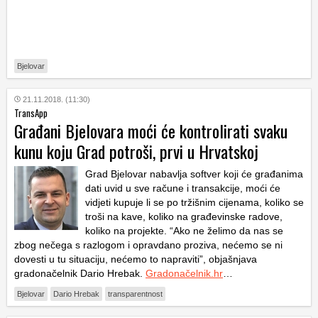
Bjelovar
21.11.2018. (11:30)
TransApp
Građani Bjelovara moći će kontrolirati svaku
kunu koju Grad potroši, prvi u Hrvatskoj
Grad Bjelovar nabavlja softver koji će građanima
dati uvid u sve račune i transakcije, moći će
vidjeti kupuje li se po tržišnim cijenama, koliko se
troši na kave, koliko na građevinske radove,
koliko na projekte. “Ako ne želimo da nas se
zbog nečega s razlogom i opravdano proziva, nećemo se ni
dovesti u tu situaciju, nećemo to napraviti”, objašnjava
gradonačelnik Dario Hrebak.
Gradonačelnik.hr
…
Bjelovar
Dario Hrebak
transparentnost