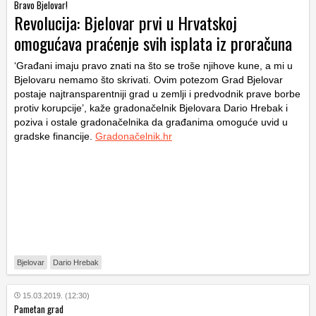
Bravo Bjelovar!
Revolucija: Bjelovar prvi u Hrvatskoj
omogućava praćenje svih isplata iz proračuna
‘Građani imaju pravo znati na što se troše njihove kune, a mi u
Bjelovaru nemamo što skrivati. Ovim potezom Grad Bjelovar
postaje najtransparentniji grad u zemlji i predvodnik prave borbe
protiv korupcije’, kaže gradonačelnik Bjelovara Dario Hrebak i
poziva i ostale gradonačelnika da građanima omoguće uvid u
gradske financije.
Gradonačelnik.hr
Bjelovar
Dario Hrebak
15.03.2019. (12:30)
Pametan grad