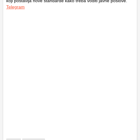
koji postavlja nove standarde kako treba voditi javne poslove.
Telegram