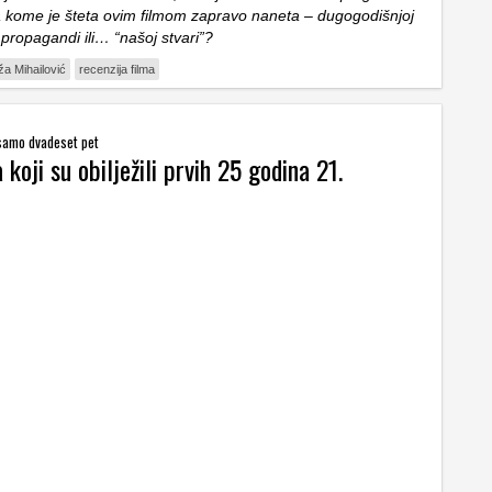
a kome je šteta ovim filmom zapravo naneta – dugogodišnjoj
 propagandi ili… “našoj stvari”?
a Mihailović
recenzija filma
: samo dvadeset pet
koji su obilježili prvih 25 godina 21.