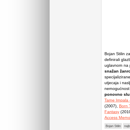
Bojan Stilin z
definirali gla
uglavnom na 
snažan žanrov
specijalizira
utjecaja i nasl
nemogućnost 
ponovno sluš
Tame Impala 
(2007),
Born 
Fantasy
(201
Access Memo
Bojan Stilin
najb