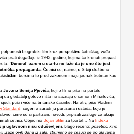
 potpunosti biografski film kroz perspektivu četničkog vođe
vića prati događaje iz 1943. godine, kojima će krenuti propast
reta.
‘Đeneral’ barem u startu ne laže da je ono što jest –
četnička propaganda
. Četnici se, naime, u Srbiji službeno
fašističkim borcima te pred zakonom imaju jednak tretman kao
ra
Jovana Semija Pjevića
, koji o filmu piše na portalu
 taj da gledatelji gotovo ništa ne saznaju o samom Mihailoviću,
sjedi, puši i viče na britanske časnike. Narativ, piše Vladimir
i Standard
, sugerira suradnju partizana i ustaša, koju je
ovio, čime su si partizani, navodi, pripisali zasluge za akcije
imali četnici. Objedinio
Bojan Stilin
za tportal… Na
Indexu
biji uglavnom nisu oduševljeni
, blago rečeno:
posetioci kino
iji izaze ovih dana iz sala, zbunjeno se češući se po glavama