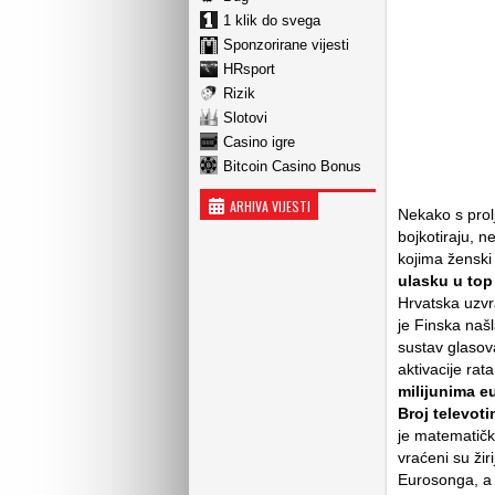
1 klik do svega
Sponzorirane vijesti
HRsport
Rizik
Slotovi
Casino igre
Bitcoin Casino Bonus
ARHIVA VIJESTI
Nekako s prolj
bojkotiraju, n
kojima ženski
ulasku u top
Hrvatska uzvr
je Finska našla
sustav glasova
aktivacije rat
milijunima eu
Broj televot
je matematički
vraćeni su žir
Eurosonga, a u