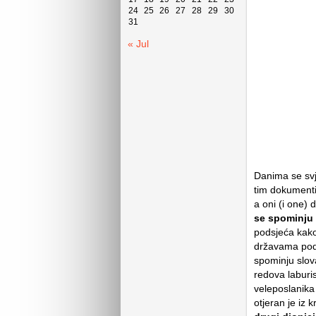
24
25
26
27
28
29
30
31
« Jul
Danima se svje
tim dokumenti
a oni (i one) 
se spominju 
podsjeća kak
državama podn
spominju slova
redova laburi
veleposlanika 
otjeran je iz 