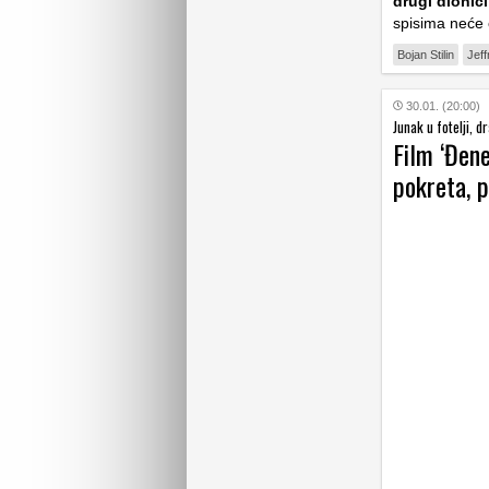
drugi dionic
spisima neće o
Bojan Stilin
Jeff
30.01. (20:00)
Junak u fotelji, 
Film ‘Đene
pokreta, 