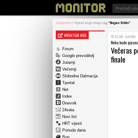
Search
for:
Naslovnica
/
Vijesti koje imaju tag
"Bojan Stilin"
HRVATSKI WEB
12.05. (14:00)
Neka bude pjesm
Večeras po
Forum
Google prevoditelj
finale
Jutarnji
Večernji
Slobodna Dalmacija
Tportal
Net
Index
Dnevnik
24sata
Novi list
HRT vijesti
Ponuda dana
Bug