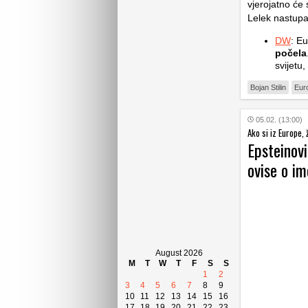
vjerojatno će 
Lelek nastupa
DW
: Eu
počela
svijetu,
Bojan Stilin
Eur
05.02. (13:00)
Ako si iz Europe,
Epsteinovi
ovise o im
August 2026
M
T
W
T
F
S
S
1
2
3
4
5
6
7
8
9
10
11
12
13
14
15
16
17
18
19
20
21
22
23