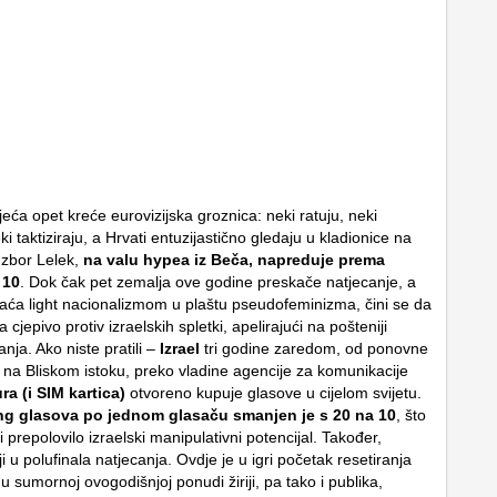
eća opet kreće eurovizijska groznica: neki ratuju, neki
eki taktiziraju, a Hrvati entuzijastično gledaju u kladionice na
 zbor Lelek,
na valu hypea iz Beča, napreduje prema
 10
. Dok čak pet zemalja ove godine preskače natjecanje, a
aća light nacionalizmom u plaštu pseudofeminizma, čini se da
 cjepivo protiv izraelskih spletki, apelirajući na pošteniji
nja. Ako niste pratili –
Izrael
tri godine zaredom, od ponovne
a na Bliskom istoku, preko vladine agencije za komunikacije
ra (i SIM kartica)
otvoreno kupuje glasove u cijelom svijetu.
ing glasova po jednom glasaču smanjen je s 20 na 10
, što
 prepolovilo izraelski manipulativni potencijal. Također,
iji u polufinala natjecanja. Ovdje je u igri početak resetiranja
 sumornoj ovogodišnjoj ponudi žiriji, pa tako i publika,