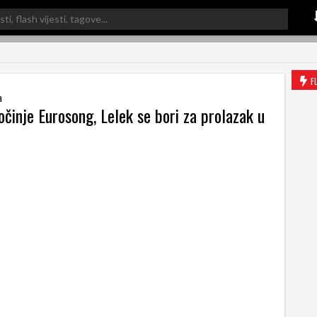
F
a
činje Eurosong, Lelek se bori za prolazak u