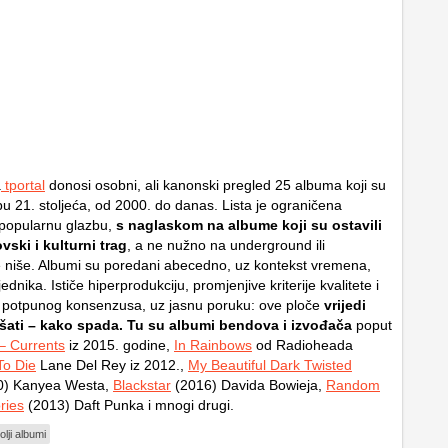
a
tportal
donosi osobni, ali kanonski pregled 25 albuma koji su
zbu 21. stoljeća, od 2000. do danas. Lista je ograničena
popularnu glazbu,
s naglaskom na albume koji su ostavili
ski i kulturni trag
, a ne nužno na underground ili
ne niše. Albumi su poredani abecedno, uz kontekst vremena,
jednika. Ističe hiperprodukciju, promjenjive kriterije kvalitete i
potpunog konsenzusa, uz jasnu poruku: ove ploče
vrijedi
ati – kako spada. Tu su albumi bendova i izvođača
poput
– Currents
iz 2015. godine,
In Rainbows
od Radioheada
To Die
Lane Del Rey iz 2012.,
My Beautiful Dark Twisted
0) Kanyea Westa,
Blackstar
(2016) Davida Bowieja,
Random
ries
(2013) Daft Punka i mnogi drugi.
olji albumi