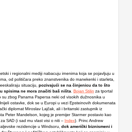
tski i regionalni mediji nabacuju imenima koja se pojavljuju u
ma, od političara preko znanstvenika do manekenki i starleta,
deeskaliraju situaciju,
pozivajući se na činjenicu da to što
u spisima ne mora značiti baš ništa
.
Bojan Stilin
za tportal
o su zbog Panama Papersa neki od visokih dužnosnika u
ijeli ostavke, dok se u Europi u vezi Epsteinovih dokumenata
čki diplomat Miroslav Lajčak, ali i britanski zastupnik iz
sta Peter Mandelson, kojeg je premijer Starmer postavio kao
za SAD (i sad mu vlast visi o niti –
Index
). Princ Andrew
kraljevske rezidencije u Windsoru,
dok američki biznismeni i