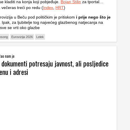
se kladiti na konja koji pobjeđuje.
Bojan Stilin
za tportal…
 večeras treći po redu (
Index
,
HRT
)
rovizija u Beču pod političkim je pritiskom
i prije nego što je
. Ipak, za ljubitelje tog najvećeg glazbenog natjecanja na
 sve se vrti oko glazbe
osong
Eurovizija 2026
Lelek
 žao nam je
 dokumenti potresaju javnost, ali posljedice
enu i adresi