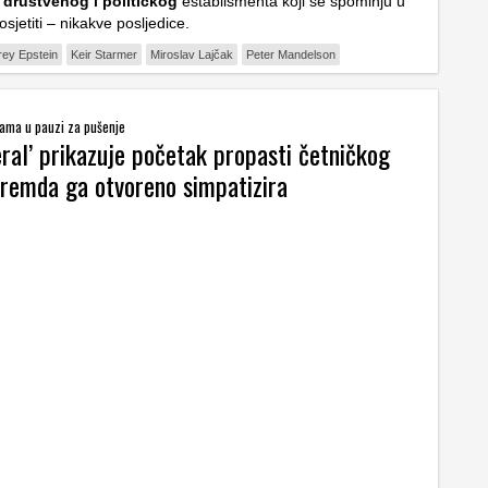
i društvenog i političkog
establišmenta koji se spominju u
sjetiti – nikakve posljedice.
rey Epstein
Keir Starmer
Miroslav Lajčak
Peter Mandelson
drama u pauzi za pušenje
ral’ prikazuje početak propasti četničkog
premda ga otvoreno simpatizira