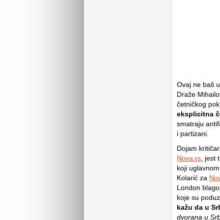
Ovaj ne baš u
Draže Mihailo
četničkog pok
eksplicitna 
smatraju anti
i partizani.
Dojam kritiča
Nova.rs
, jest
koji uglavnom 
Kolarić za
Nov
London blagosl
koje su poduz
kažu da u Sr
dvorana u Srb