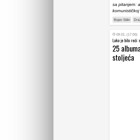
sa pitanjem: 
komunističkoj
Bojan Stilin
Draž
09.01. (17:00)
Lako je bilo reći
25 albuma 
stoljeća