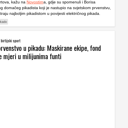
rtova, kažu na
Novostim
a, gdje su spomenuli i Borisa
g domačeg pikadista koji je nastupio na svjetskom prvenstvu,
raju najboljim pikadistom u povijesti električnog pikada.
ikado
birtijski sport
prvenstvo u pikadu: Maskirane ekipe, fond
 mjeri u milijunima funti