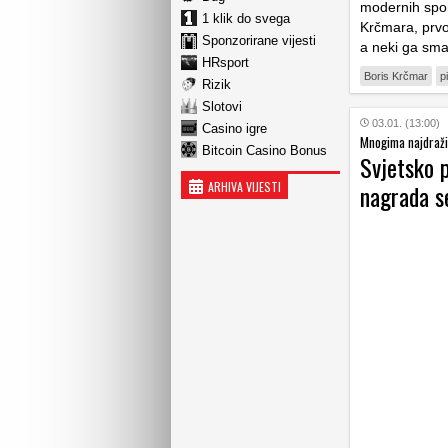
modernih spo
1 klik do svega
Krčmara, prvo
Sponzorirane vijesti
a neki ga smat
HRsport
Boris Krčmar
p
Rizik
Slotovi
03.01. (13:00)
Casino igre
Mnogima najdraži 
Bitcoin Casino Bonus
Svjetsko 
ARHIVA VIJESTI
nagrada se