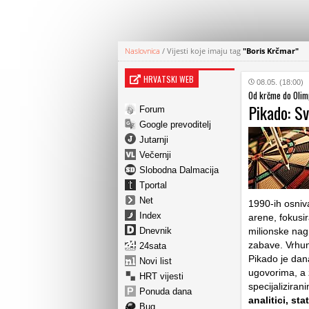
Naslovnica
/
Vijesti koje imaju tag
"Boris Krčmar"
HRVATSKI WEB
08.05. (18:00)
Od krčme do Olim
Pikado: Sv
Forum
Google prevoditelj
Jutarnji
Večernji
Slobodna Dalmacija
Tportal
Net
1990-ih osniv
Index
arene, fokusir
Dnevnik
milionske nag
zabave. Vrhuns
24sata
Pikado je dan
Novi list
ugovorima, a 
HRT vijesti
specijaliziran
Ponuda dana
analitici, st
Bug