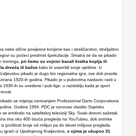
a neke slične povijesne korijene kao i streličarstvo, streljaštvo
jegovi su počeci predmet špekulacije. Smatra se da se pikado
ih treninga,
pri čemu su vojnici bacali kratka koplja ili
bla drveća ili bačve
kako bi usavršili svoje vještine. U
raljevstvu pikado je dugo bio regionalna igra, sve dok pravila
izirana 1920-ih godina. Pikado je u pubovima nastavio rasti u
a 1930-ih su uvedene i pub-lige, u razdoblju kada je sport
rocvat.
 pikado se mijenja osnivanjem Professional Darts Corporationa
odine. Godine 1994. PDC je osnovao vlastito Svjetsko
 se emitiralo na satelitskoj televiziji Sky. Svaki dnevni sažetak
nira ima oko 400 tisuća pregleda na YouTubeu, dok snimke
z prošlosti broje od milijun pa do devet milijuna pregleda.
u igrači iz Ujedinjenog Kraljevstva,
s njima je ukupno 31