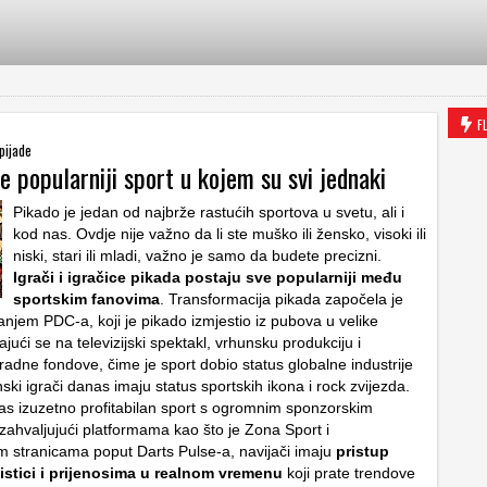
F
pijade
e popularniji sport u kojem su svi jednaki
Pikado je jedan od najbrže rastućih sportova u svetu, ali i
kod nas. Ovdje nije važno da li ste muško ili žensko, visoki ili
niski, stari ili mladi, važno je samo da budete precizni.
Igrači i igračice pikada postaju sve popularniji među
sportskim fanovima
. Transformacija pikada započela je
anjem PDC-a, koji je pikado izmjestio iz pubova u velike
ajući se na televizijski spektakl, vrhunsku produkciju i
radne fondove, čime je sport dobio status globalne industrije
ki igrači danas imaju status sportskih ikona i rock zvijezda.
as izuzetno profitabilan sport s ogromnim sponzorskim
zahvaljujući platformama kao što je Zona Sport i
im stranicama poput Darts Pulse-a, navijači imaju
pristup
atistici i prijenosima u realnom vremenu
koji prate trendove