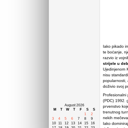
Iako pikado im
te boćanje, n
razvio iz vojn
strijele u de
Ujedinjenom K
nisu standard
popularnosti, 
doživio svoj p
Profesionalni
(PDC) 1992. g
August 2026
prvenstvo koje
M
T
W
T
F
S
S
trenutnog tur
1
2
nekih mečeva i
3
4
5
6
7
8
9
10
11
12
13
14
15
16
Iako dominiraj
17
18
19
20
21
22
23