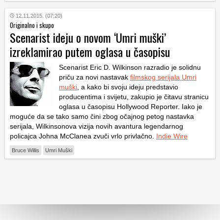
12.11.2015. (07:20)
Originalno i skupo
Scenarist ideju o novom ‘Umri muški’
izreklamirao putem oglasa u časopisu
Scenarist Eric D. Wilkinson razradio je solidnu
priču za novi nastavak
filmskog serijala Umri
muški
, a kako bi svoju ideju predstavio
producentima i svijetu, zakupio je čitavu stranicu
oglasa u časopisu Hollywood Reporter. Iako je
moguće da se tako samo čini zbog očajnog petog nastavka
serijala, Wilkinsonova vizija novih avantura legendarnog
policajca Johna McClanea zvuči vrlo privlačno.
Indie Wire
Bruce Willis
Umri Muški