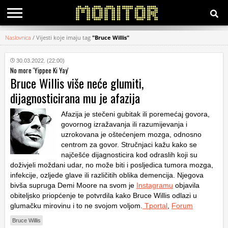
Naslovnica
/
Vijesti koje imaju tag
"Bruce Willis"
KATEGORIJE
30.03.2022. (22:00)
No more 'Yippee Ki Yay'
HRVATSKI
Bruce Willis više neće glumiti,
WEB
dijagnosticirana mu je afazija
Afazija je stečeni gubitak ili poremećaj govora,
govornog izražavanja ili razumijevanja i
uzrokovana je oštećenjem mozga, odnosno
centrom za govor. Stručnjaci kažu kako se
najčešće dijagnosticira kod odraslih koji su
doživjeli moždani udar, no može biti i posljedica tumora mozga,
infekcije, ozljede glave ili različitih oblika demencija. Njegova
bivša supruga Demi Moore na svom je
Instagramu
objavila
obiteljsko priopćenje te potvrdila kako Bruce Willis odlazi u
glumačku mirovinu i to ne svojom voljom.
Tportal
,
Forum
Bruce Willis