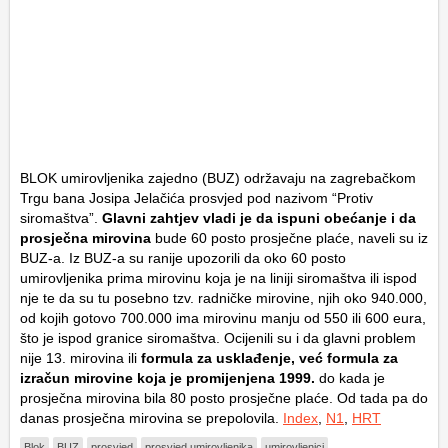
BLOK umirovljenika zajedno (BUZ) održavaju na zagrebačkom
Trgu bana Josipa Jelačića prosvjed pod nazivom “Protiv
siromaštva”.
Glavni zahtjev vladi je da ispuni obećanje i da
prosječna mirovina
bude 60 posto prosječne plaće, naveli su iz
BUZ-a. Iz BUZ-a su ranije upozorili da oko 60 posto
umirovljenika prima mirovinu koja je na liniji siromaštva ili ispod
nje te da su tu posebno tzv. radničke mirovine, njih oko 940.000,
od kojih gotovo 700.000 ima mirovinu manju od 550 ili 600 eura,
što je ispod granice siromaštva. Ocijenili su i da glavni problem
nije 13. mirovina ili
formula za usklađenje, već formula za
izračun mirovine koja je promijenjena 1999.
do kada je
prosječna mirovina bila 80 posto prosječne plaće. Od tada pa do
danas prosječna mirovina se prepolovila.
Index
,
N1
,
HRT
Blok
BUZ
prosvjed
prosvjed umirovljenika
umirovljenici