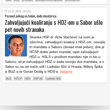
11.11.2015. (12:41)
Pozoveš jednog na tulum, dođu desetorica
Zahvaljujući koaliranju s HDZ-om u Sabor ušlo
pet novih stranaka
Stranka HSP dr. Ante Starčević na ovim je
izborima, zahvaljujući koaliciji s HDZ-om, osvojila
tri mandata u Saboru (dosad imali jedan), dok je
HČSP dobio jedan mandat, opet zahvaljujući
HDZ-u. HSLS u prošlom mandatu nije ni bio u
Saboru, ali je zahvaljujući HDZ-u sada osvojio dva mandata, a u
Sabor su na isti način ušli i Ladislav Ilčić iz Hrasta, Milivoj Špika
iz BUZ-a te Goran Dodig iz HDS-a.
Večernji
BUZ
HČCP
HDS
HSP AS
Ladislav Ilčić