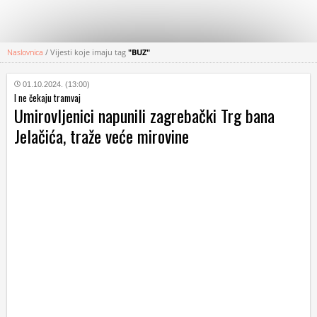
Naslovnica
/
Vijesti koje imaju tag
"BUZ"
KATEGORIJE
01.10.2024. (13:00)
I ne čekaju tramvaj
HRVATSKI
Umirovljenici napunili zagrebački Trg bana
WEB
Jelačića, traže veće mirovine