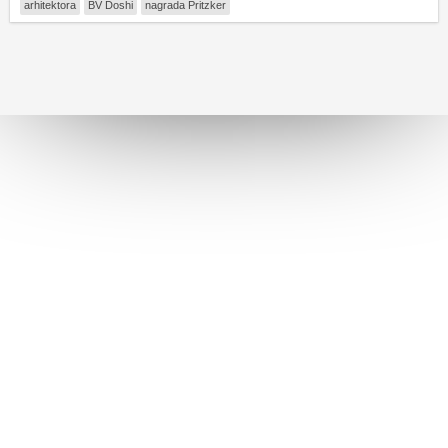
arhitektora
BV Doshi
nagrada Pritzker