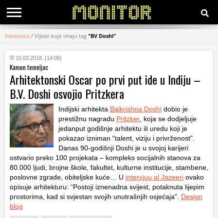
Naslovnica
/
Vijesti koje imaju tag
"BV Doshi"
KATEGORIJE
10.03.2018. (14:06)
Kamen temeljac
HRVATSKI
Arhitektonski Oscar po prvi put ide u Indiju –
WEB
B.V. Doshi osvojio Pritzkera
Indijski arhitekta
Balkrishna Doshi
dobio je
prestižnu nagradu
Pritzker
, koja se dodjeljuje
jedanput godišnje arhitektu ili uredu koji je
pokazao izniman “talent, viziju i privrženost”.
Danas 90-godišnji Doshi je u svojoj karijeri
ostvario preko 100 projekata – kompleks socijalnih stanova za
80.000 ljudi, brojne škole, fakultet, kulturne institucije, stambene,
poslovne zgrade, obiteljske kuće… U
intervjuu al Jazeeri
ovako
opisuje arhitekturu: “Postoji iznenadna svijest, potaknuta lijepim
prostorima, kad si svjestan svojih unutrašnjih osjećaja”.
Design
blog