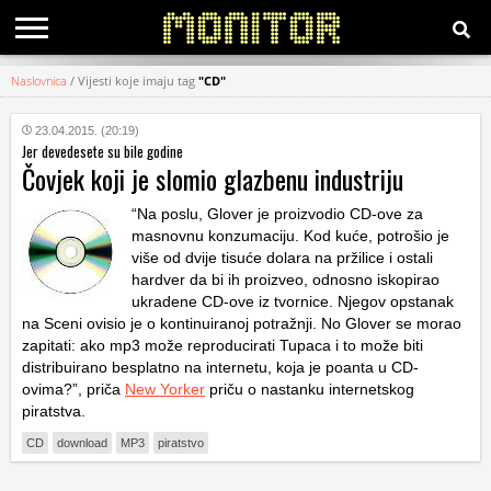
Naslovnica
/
Vijesti koje imaju tag
"CD"
KATEGORIJE
23.04.2015. (20:19)
Jer devedesete su bile godine
HRVATSKI
Čovjek koji je slomio glazbenu industriju
WEB
“Na poslu, Glover je proizvodio CD-ove za
masnovnu konzumaciju. Kod kuće, potrošio je
više od dvije tisuće dolara na pržilice i ostali
hardver da bi ih proizveo, odnosno iskopirao
ukradene CD-ove iz tvornice. Njegov opstanak
na Sceni ovisio je o kontinuiranoj potražnji. No Glover se morao
zapitati: ako mp3 može reproducirati Tupaca i to može biti
distribuirano besplatno na internetu, koja je poanta u CD-
ovima?”, priča
New Yorker
priču o nastanku internetskog
piratstva.
CD
download
MP3
piratstvo