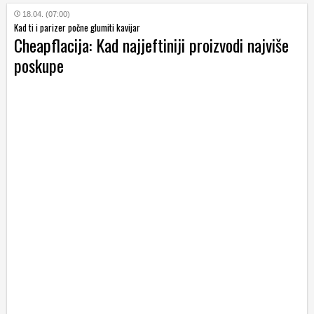
18.04. (07:00)
Kad ti i parizer počne glumiti kavijar
Cheapflacija: Kad najjeftiniji proizvodi najviše
poskupe