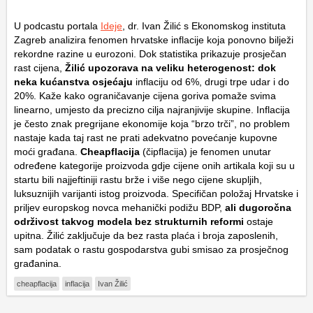
U podcastu portala
Ideje
, dr. Ivan Žilić s Ekonomskog instituta
Zagreb analizira fenomen hrvatske inflacije koja ponovno bilježi
rekordne razine u eurozoni. Dok statistika prikazuje prosječan
rast cijena,
Žilić upozorava na veliku heterogenost: dok
neka kućanstva osjećaju
inflaciju od 6%, drugi trpe udar i do
20%. Kaže kako ograničavanje cijena goriva pomaže svima
linearno, umjesto da precizno cilja najranjivije skupine. Inflacija
je često znak pregrijane ekonomije koja “brzo trči”, no problem
nastaje kada taj rast ne prati adekvatno povećanje kupovne
moći građana.
Cheapflacija
(čipflacija) je fenomen unutar
određene kategorije proizvoda gdje cijene onih artikala koji su u
startu bili najjeftiniji rastu brže i više nego cijene skupljih,
luksuznijih varijanti istog proizvoda. Specifičan položaj Hrvatske i
priljev europskog novca mehanički podižu BDP,
ali dugoročna
održivost takvog modela bez strukturnih reformi
ostaje
upitna. Žilić zaključuje da bez rasta plaća i broja zaposlenih,
sam podatak o rastu gospodarstva gubi smisao za prosječnog
građanina.
cheapflacija
inflacija
Ivan Žilić