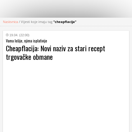
Naslovnica
/
Vijesti koje imaju tag
"cheapflacija"
KATEGORIJE
19.04. (22:00)
Vama lošije, njima isplativije
HRVATSKI
Cheapflacija: Novi naziv za stari recept
WEB
trgovačke obmane