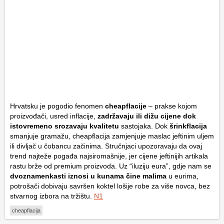
Hrvatsku je pogodio fenomen
cheapflacije
– prakse kojom
proizvođači, usred inflacije,
zadržavaju ili dižu cijene dok
istovremeno srozavaju kvalitetu
sastojaka. Dok
šrinkflacija
smanjuje gramažu, cheapflacija zamjenjuje maslac jeftinim uljem
ili divljač u čobancu začinima. Stručnjaci upozoravaju da ovaj
trend najteže pogađa najsiromašnije, jer cijene jeftinijih artikala
rastu brže od premium proizvoda. Uz “iluziju eura”, gdje nam se
dvoznamenkasti iznosi u kunama čine malima
u eurima,
potrošači dobivaju savršen koktel lošije robe za više novca, bez
stvarnog izbora na tržištu.
N1
cheapflacija