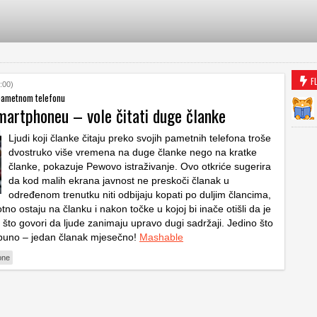
F
:00)
 pametnom telefonu
smartphoneu – vole čitati duge članke
Ljudi koji članke čitaju preko svojih pametnih telefona troše
dvostruko više vremena na duge članke nego na kratke
članke, pokazuje Pewovo istraživanje. Ovo otkriće sugerira
da kod malih ekrana javnost ne preskoči članak u
određenom trenutku niti odbijaju kopati po duljim člancima,
no ostaju na članku i nakon točke u kojoj bi inače otišli da je
 što govori da ljude zanimaju upravo dugi sadržaji. Jedino što
 puno – jedan članak mjesečno!
Mashable
one