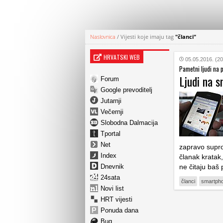
Naslovnica
/
Vijesti koje imaju tag
"članci"
HRVATSKI WEB
05.05.2016. (20
Pametni ljudi na
Ljudi na 
Forum
Google prevoditelj
Jutarnji
Večernji
Slobodna Dalmacija
Tportal
Net
zapravo suprot
Index
članak kratak,
Dnevnik
ne čitaju baš
24sata
članci
smartph
Novi list
HRT vijesti
Ponuda dana
Bug