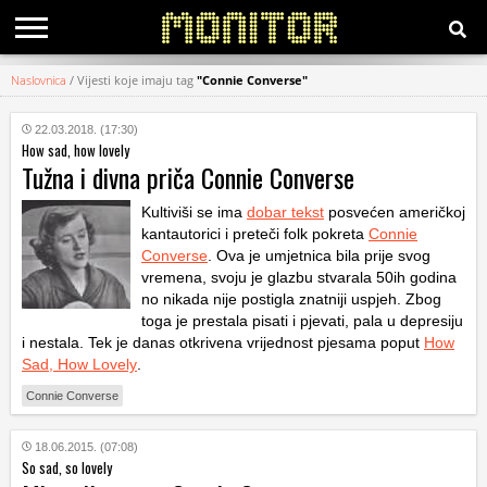
Naslovnica
/
Vijesti koje imaju tag
"Connie Converse"
KATEGORIJE
22.03.2018. (17:30)
How sad, how lovely
HRVATSKI
Tužna i divna priča Connie Converse
WEB
Kultiviši se ima
dobar tekst
posvećen američkoj
kantautorici i preteči folk pokreta
Connie
Converse
. Ova je umjetnica bila prije svog
vremena, svoju je glazbu stvarala 50ih godina
no nikada nije postigla znatniji uspjeh. Zbog
toga je prestala pisati i pjevati, pala u depresiju
i nestala. Tek je danas otkrivena vrijednost pjesama poput
How
Sad, How Lovely
.
Connie Converse
18.06.2015. (07:08)
So sad, so lovely