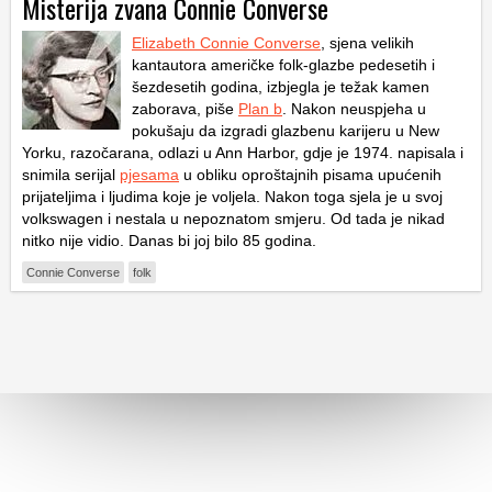
Misterija zvana Connie Converse
Elizabeth Connie Converse
, sjena velikih
kantautora američke folk-glazbe pedesetih i
šezdesetih godina, izbjegla je težak kamen
zaborava, piše
Plan b
. Nakon neuspjeha u
pokušaju da izgradi glazbenu karijeru u New
Yorku, razočarana, odlazi u Ann Harbor, gdje je 1974. napisala i
snimila serijal
pjesama
u obliku oproštajnih pisama upućenih
prijateljima i ljudima koje je voljela. Nakon toga sjela je u svoj
volkswagen i nestala u nepoznatom smjeru. Od tada je nikad
nitko nije vidio. Danas bi joj bilo 85 godina.
Connie Converse
folk