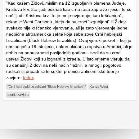
“Kad kažem Židovi, mislim na 12 izgubljenih plemena Judeje,
Kristovu krv, što ljudi poznati kao crna rasa zapravo i jesu. To su
naši ljudi. Kristova krv. To je moje uvjerenje, kao kršćanina”,
rekao je West Carlsonu. Ideja da su crnci “izgubljeni” ili Židovi
svakako nije kršćansko vjerovanje, ali je zato vjerovanje jedne
neobične afroameričke sekte koja sebe zove Crni hebrejski
Izraelićani (Black Hebrew Israelites). Ovaj vjerski pokret – koji je
nastao još u 19. stoljeću, nakon ukidanja ropstva u Americi, ali je
dobio na popularnosti posljednjih godina – tvrdi da su crnci
ustvari Židovi koji su izgnani iz Izraela. U isto vrijeme vjeruju da
su današnji Židovi na neki način “lažni”, a mnogi, pogotovo
radikalniji pripadnici te sekte, promiču antisemitske teorije
zavjere.
Index
"Crni hebrejski Izraelićani (Black Hebrew Israelites)"
Kanye West
teorije zavjera