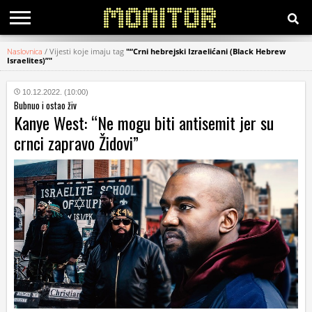
Naslovnica
/
Vijesti koje imaju tag
"“Crni hebrejski Izraelićani (Black Hebrew
Israelites)”"
KATEGORIJE
10.12.2022. (10:00)
HRVATSKI
Bubnuo i ostao živ
WEB
Kanye West: “Ne mogu biti antisemit jer su
crnci zapravo Židovi”