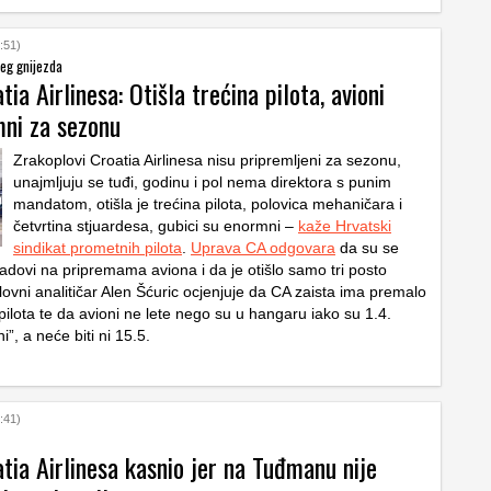
:51)
jeg gnijezda
tia Airlinesa: Otišla trećina pilota, avioni
mni za sezonu
Zrakoplovi Croatia Airlinesa nisu pripremljeni za sezonu,
unajmljuju se tuđi, godinu i pol nema direktora s punim
mandatom, otišla je trećina pilota, polovica mehaničara i
četvrtina stjuardesa, gubici su enormni –
kaže Hrvatski
sindikat prometnih pilota
.
Uprava CA odgovara
da su se
radovi na pripremama aviona i da je otišlo samo tri posto
lovni analitičar Alen Šćuric ocjenjuje da CA zaista ima premalo
ilota te da avioni ne lete nego su u hangaru iako su 1.4.
ni”, a neće biti ni 15.5.
:41)
tia Airlinesa kasnio jer na Tuđmanu nije