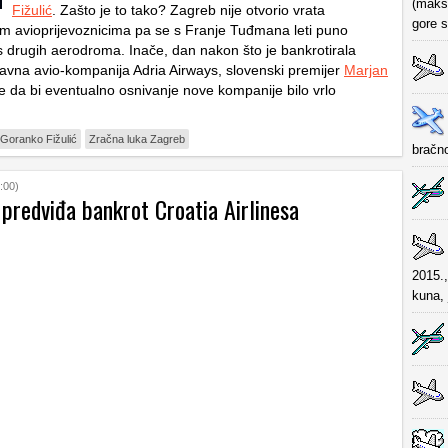
(maksi
Fižulić
. Zašto je to tako? Zagreb nije otvorio vrata
gore 
m avioprijevoznicima pa se s Franje Tuđmana leti puno
s drugih aerodroma. Inače, dan nakon što je bankrotirala
avna avio-kompanija Adria Airways, slovenski premijer
Marjan
e da bi eventualno osnivanje nove kompanije bilo vrlo
Goranko Fižulić
Zračna luka Zagreb
bračn
:00)
 predviđa bankrot Croatia Airlinesa
2015.,
kuna,