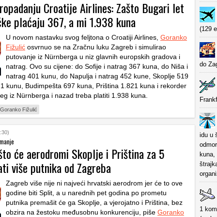
propadanju Croatije Airlines: Zašto Bugari let
ke plaćaju 367, a mi 1.938 kuna
(129 e
U novom nastavku svog feljtona o Croatiji Airlines,
Goranko
Fižulić
osvrnuo se na Zračnu luku Zagreb i simulirao
putovanje iz Nürnberga u niz glavnih europskih gradova i
do Za
natrag. Ovo su cijene: do Sofije i natrag 367 kuna, do Niša i
natrag 401 kunu, do Napulja i natrag 452 kune, Skoplje 519
71 kunu, Budimpešta 697 kuna, Priština 1.821 kuna i rekorder
eg iz Nürnberga i nazad treba platiti 1.938 kuna.
Frank
Goranko Fižulić
:30)
idu u 
 manje
odmora
ašto će aerodromi Skoplje i Priština za 5
kuna,
ati više putnika od Zagreba
štrajk
organi
Zagreb više nije ni najveći hrvatski aerodrom jer će to ove
godine biti Split, a u narednih pet godina po prometu
putnika premašit će ga Skoplje, a vjerojatno i Priština, bez
1 koma
obzira na žestoku međusobnu konkurenciju, piše
Goranko