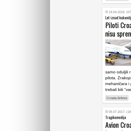
24.04.2018. (07
Let iznad kukavič
Piloti Croa
nisu spre
samo oduljili 
pilota. Zrakop
mehaničara i p
trebali biti “va
Croatia Airlines
05.07.2017. (16
Tragikomedija
Avion Croa