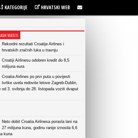
KATEGORIJE
HRVATSKI WEB
LASH VIJESTI
Rekordni rezultati Croatije Airlines i
hrvatskih zračnih luka u travnju
Croatiji Airlinesu odobren kredit do 8,5
milijuna eura
Croatia Airlines po prvi puta u povijesti
tvrtke uvela redovite letove Zagreb-Dublin,
e od 3. svibnja do 28. listopada voziti dvaput
Neto dobit Croatia Airlinesa porasla lani na
27 milijuna kuna, godinu ranije iznosila 6,6
na kuna