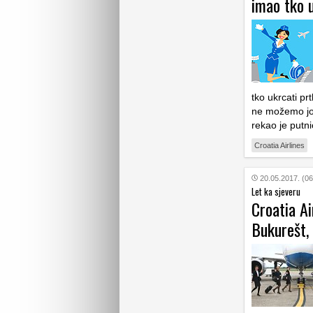
imao tko u
tko ukrcati p
ne možemo još 
rekao je putn
Croatia Airlines
20.05.2017. (06
Let ka sjeveru
Croatia Ai
Bukurešt, 