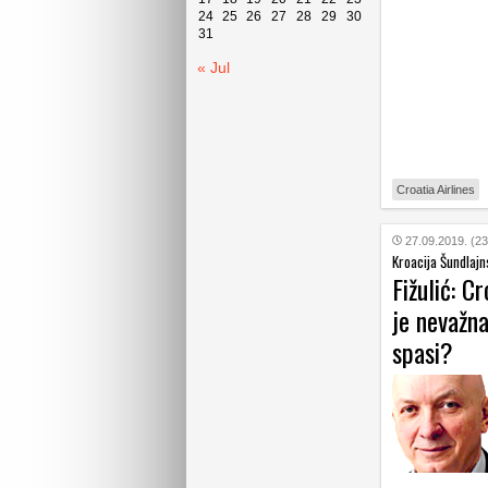
24
25
26
27
28
29
30
31
« Jul
Croatia Airlines
27.09.2019. (23
Kroacija Šundlajn
Fižulić: C
je nevažn
spasi?