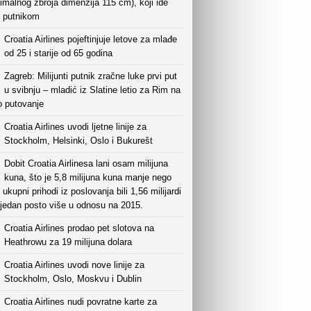
malnog zbroja dimenzija 115 cm), koji ide
s putnikom
Croatia Airlines pojeftinjuje letove za mlađe
od 25 i starije od 65 godina
Zagreb: Milijunti putnik zračne luke prvi put
u svibnju – mladić iz Slatine letio za Rim na
o putovanje
Croatia Airlines uvodi ljetne linije za
Stockholm, Helsinki, Oslo i Bukurešt
Dobit Croatia Airlinesa lani osam milijuna
kuna, što je 5,8 milijuna kuna manje nego
 ukupni prihodi iz poslovanja bili 1,56 milijardi
 jedan posto više u odnosu na 2015.
Croatia Airlines prodao pet slotova na
Heathrowu za 19 milijuna dolara
Croatia Airlines uvodi nove linije za
Stockholm, Oslo, Moskvu i Dublin
Croatia Airlines nudi povratne karte za