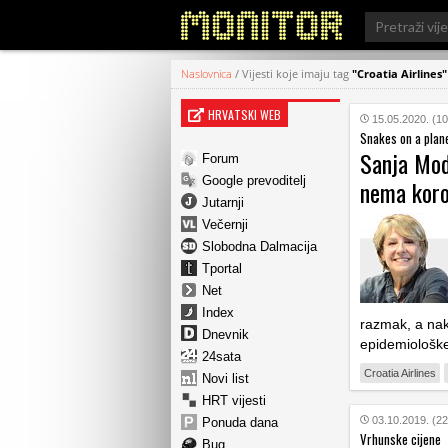
Search
for:
Naslovnica
/
Vijesti koje imaju tag
"Croatia Airlines"
HRVATSKI WEB
15.05.2020. (10
Snakes on a plan
Sanja Modr
Forum
Google prevoditelj
nema kor
Jutarnji
Večernji
Slobodna Dalmacija
Tportal
Net
Index
razmak, a nak
Dnevnik
epidemiološke 
24sata
Croatia Airlines
Novi list
HRT vijesti
03.10.2019. (22
Ponuda dana
Vrhunske cijene
Bug