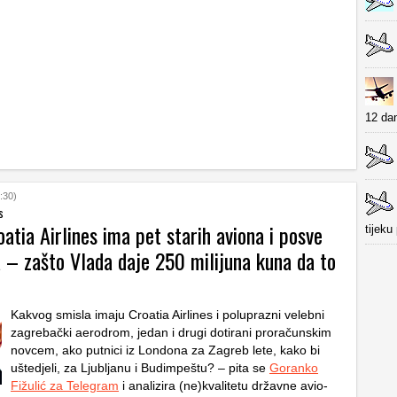
12 dan
:30)
s
roatia Airlines ima pet starih aviona i posve
tijeku
a – zašto Vlada daje 250 milijuna kuna da to
Kakvog smisla imaju Croatia Airlines i poluprazni velebni
zagrebački aerodrom, jedan i drugi dotirani proračunskim
novcem, ako putnici iz Londona za Zagreb lete, kako bi
uštedjeli, za Ljubljanu i Budimpeštu? – pita se
Goranko
Fižulić za Telegram
i analizira (ne)kvalitetu državne avio-