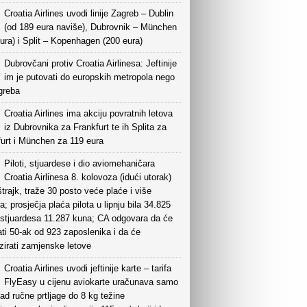
Croatia Airlines uvodi linije Zagreb – Dublin
(od 189 eura naviše), Dubrovnik – München
ura) i Split – Kopenhagen (200 eura)
Dubrovčani protiv Croatia Airlinesa: Jeftinije
im je putovati do europskih metropola nego
greba
Croatia Airlines ima akciju povratnih letova
iz Dubrovnika za Frankfurt te ih Splita za
furt i München za 119 eura
Piloti, stjuardese i dio aviomehaničara
Croatia Airlinesa 8. kolovoza (idući utorak)
štrajk, traže 30 posto veće plaće i više
; prosječja plaća pilota u lipnju bila 34.825
 stjuardesa 11.287 kuna; CA odgovara da će
ati 50-ak od 923 zaposlenika i da će
zirati zamjenske letove
Croatia Airlines uvodi jeftinije karte – tarifa
FlyEasy u cijenu aviokarte uračunava samo
d ručne prtljage do 8 kg težine