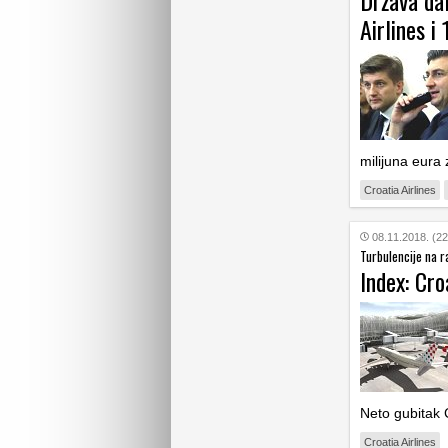
Država da
Airlines i
milijuna eura
Croatia Airlines
08.11.2018. (22
Turbulencije na 
Index: Croa
Neto gubitak C
Croatia Airlines