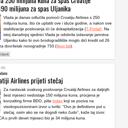
la 250 milijuna kuna za spas Croatije
 190 milijuna za spas Uljanika
Vlada je danas odlučila pomoći Croatiju Airlines s 250
milijuna kuna, što će uplatiti ove i iduće godine, a nakon ove
stabilizacije poslovanja ići će dokapitalizacija (
T-Portal)
. Na
istoj današnjoj sjednici Vlada je odobrila izdavanje jamstva
Uljaniku kako bi ovo brodogradilište moglo dići kredit od 26
 za dovršetak novogradnje 733 (
Novi list
).
Uljanik
:30)
računu
tiji Airlines prijeti stečaj
Za nastavak ovakvog poslovanja Croatiji Airlines za daljnjih
šest mjeseci nedostaje 150 milijuna kuna, procjena je
konzalting firme BDO, piše
Index
koji se poziva na
visokopozicionirani izvor u tvrtki. “Ovo je definitivno put u
stečaj, osim ako se ne dogodi neko čudo”, kaže taj izvor.
A u prvih devet mjeseci bio je 34 milijuna kuna.