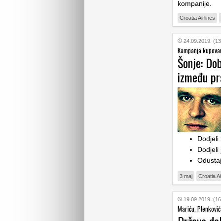
kompanije.
Croatia Airlines
24.09.2019. (13
Kampanja kupovan
Šonje: Do
između pr
Dodjeli
Dodjeli
Odustaj
3 maj
Croatia Ai
19.09.2019. (16
Mariću, Plenković