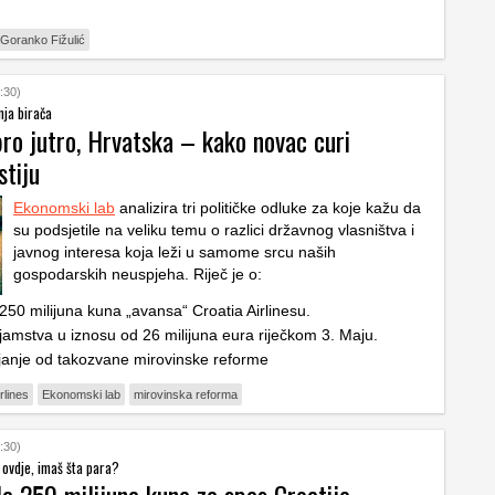
Goranko Fižulić
:30)
ja birača
bro jutro, Hrvatska – kako novac curi
stiju
Ekonomski lab
analizira tri političke odluke za koje kažu da
su podsjetile na veliku temu o razlici državnog vlasništva i
javnog interesa koja leži u samome srcu naših
gospodarskih neuspjeha. Riječ je o:
 250 milijuna kuna „avansa“ Croatia Airlinesu.
 jamstva u iznosu od 26 milijuna eura riječkom 3. Maju.
anje od takozvane mirovinske reforme
rlines
Ekonomski lab
mirovinska reforma
:30)
 ovdje, imaš šta para?