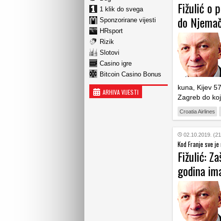
Fižulić o 
1 klik do svega
do Njemač
Sponzorirane vijesti
HRsport
Rizik
Slotovi
Casino igre
Bitcoin Casino Bonus
kuna, Kijev 5
ARHIVA VIJESTI
Zagreb do koj
Croatia Airlines
02.10.2019. (21
Kod Franje sve je
Fižulić: Z
godina im