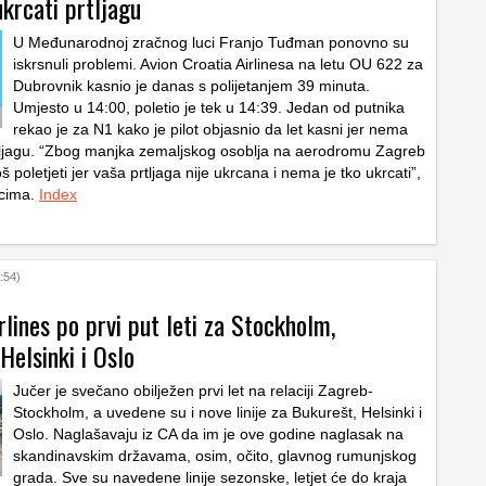
krcati prtljagu
U Međunarodnoj zračnog luci Franjo Tuđman ponovno su
iskrsnuli problemi. Avion Croatia Airlinesa na letu OU 622 za
Dubrovnik kasnio je danas s polijetanjem 39 minuta.
Umjesto u 14:00, poletio je tek u 14:39. Jedan od putnika
rekao je za N1 kako je pilot objasnio da let kasni jer nema
rtljagu. “Zbog manjka zemaljskog osoblja na aerodromu Zagreb
poletjeti jer vaša prtljaga nije ukrcana i nema je tko ukrcati”,
icima.
Index
:54)
rlines po prvi put leti za Stockholm,
Helsinki i Oslo
Jučer je svečano obilježen prvi let na relaciji Zagreb-
Stockholm, a uvedene su i nove linije za Bukurešt, Helsinki i
Oslo. Naglašavaju iz CA da im je ove godine naglasak na
skandinavskim državama, osim, očito, glavnog rumunjskog
grada. Sve su navedene linije sezonske, letjet će do kraja