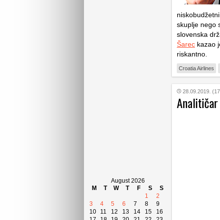
niskobudžetni
skuplje nego 
slovenska drž
Šarec
kazao j
riskantno.
Croatia Airlines
28.09.2019. (17
Analitičar
August 2026
M
T
W
T
F
S
S
1
2
3
4
5
6
7
8
9
10
11
12
13
14
15
16
17
18
19
20
21
22
23