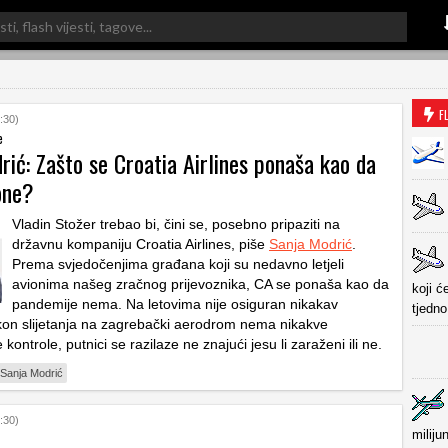
F
:30)
e
ić: Zašto se Croatia Airlines ponaša kao da
one?
Vladin Stožer trebao bi, čini se, posebno pripaziti na
državnu kompaniju Croatia Airlines, piše
Sanja Modrić
.
Prema svjedočenjima građana koji su nedavno letjeli
avionima našeg zračnog prijevoznika, CA se ponaša kao da
koji ć
pandemije nema. Na letovima nije osiguran nikakav
tjedno
on slijetanja na zagrebački aerodrom nema nikakve
kontrole, putnici se razilaze ne znajući jesu li zaraženi ili ne.
Sanja Modrić
:30)
miliju