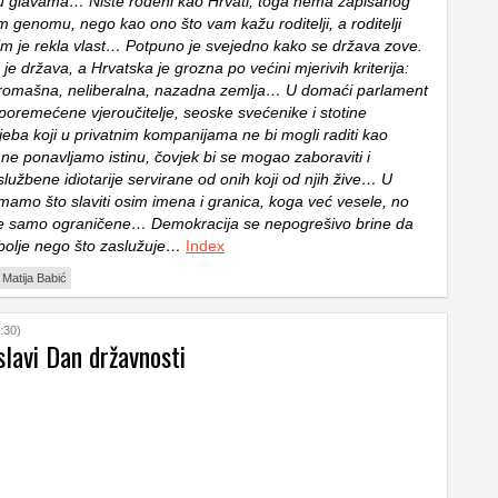
u glavama… Niste rođeni kao Hrvati, toga nema zapisanog
m genomu, nego kao ono što vam kažu roditelji, a roditelji
im je rekla vlast… Potpuno je svejedno kako se država zove.
 je država, a Hrvatska je grozna po većini mjerivih kriterija:
iromašna, neliberalna, nazadna zemlja… U domaći parlament
poremećene vjeroučitelje, seoske svećenike i stotine
jeba koji u privatnim kompanijama ne bi mogli raditi kao
e ponavljamo istinu, čovjek bi se mogao zaboraviti i
službene idiotarije servirane od onih koji od njih žive… U
emamo što slaviti osim imena i granica, koga već vesele, no
le samo ograničene… Demokracija se nepogrešivo brine da
 bolje nego što zaslužuje…
Index
Matija Babić
:30)
lavi Dan državnosti