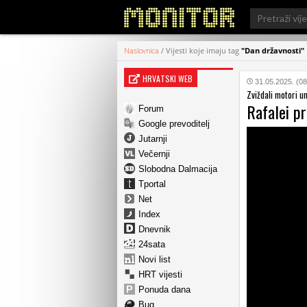
Search
for:
Naslovnica
/
Vijesti koje imaju tag
"Dan državnosti"
HRVATSKI WEB
31.05.2025. (08
Zviždali motori um
Rafalei pr
Forum
Google prevoditelj
Jutarnji
Večernji
Slobodna Dalmacija
Tportal
Net
Index
Dnevnik
24sata
Novi list
HRT vijesti
Ponuda dana
Bug