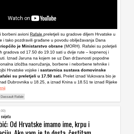
 borbeni avioni
Rafale
preletjeli su gradove diljem Hrvatske u
 i tako pozdravili građane u povodu obilježavanja Dana
priopćilo je Ministarstvo obrane
(MORH). Rafalei su poletjeli
h gradova od 17.50 do 19.10 sati u dvije rute – kopnenoj i
ruti. Iznad Jaruna na kojem se uz Dan državnosti popodne
cionalna izložba naoružanja, borbene i neborbene tehnike i
jbi Hrvatske vojske i
sastavnica sustava domovinske
falei su preletjeli u 17.50 sati.
Prelet iznad Vukovara bio je
znad Dubrovnika u 18.25, a iznad Knina u 18.51 te iznad Rijeke
nji
Dassault Rafale
:00)
 svijeta
bić: Od Hrvatske imamo ime, krpu i
ciju. Ako vam je to dosta, čestitam