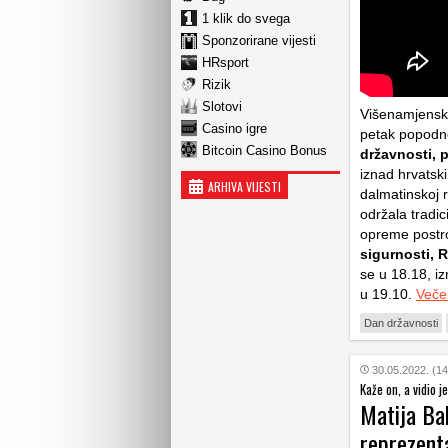
1 klik do svega
Sponzorirane vijesti
HRsport
Rizik
Slotovi
Višenamjenski
Casino igre
petak popodne
Bitcoin Casino Bonus
državnosti, 
iznad hrvatski
ARHIVA VIJESTI
dalmatinskoj 
održala tradi
opreme postro
sigurnosti, Ra
se u 18.18, i
u 19.10.
Večer
Dan državnosti
30.05.2022. (14
Kaže on, a vidio je
Matija Ba
reprezenta