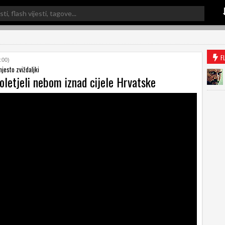
F
:00)
jesto zviždaljki
oletjeli nebom iznad cijele Hrvatske