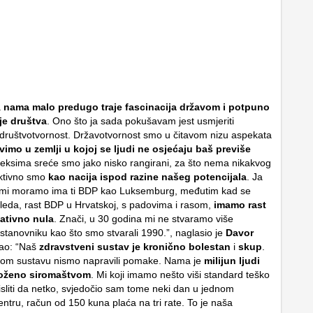
a
nama malo predugo traje fascinacija državom i potpuno
je društva
. Ono što ja sada pokušavam jest usmjeriti
društvotvornost. Državotvornost smo u čitavom nizu aspekata
ivimo u zemlji u kojoj se ljudi ne osjećaju baš previše
deksima sreće smo jako nisko rangirani, za što nema nikakvog
ektivno smo
kao nacija ispod razine našeg potencijala
. Ja
mi moramo ima ti BDP kao Luksemburg, međutim kad se
leda, rast BDP u Hrvatskoj, s padovima i rasom,
imamo rast
ativno nula
. Znači, u 30 godina mi ne stvaramo više
 stanovniku kao što smo stvarali 1990.”, naglasio je
Davor
ao: “Naš
zdravstveni sustav je kronično bolestan
i
skup
.
nom sustavu nismo napravili pomake. Nama je
milijun ljudi
roženo siromaštvom
. Mi koji imamo nešto viši standard teško
iti da netko, svjedočio sam tome neki dan u jednom
ntru, račun od 150 kuna plaća na tri rate. To je naša