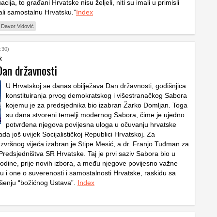
acija, to građani Hrvatske nisu željeli, niti su imali u primisli
ali samostalnu Hrvatsku.”
Index
Davor Vidović
:30)
k
Dan državnosti
U Hrvatskoj se danas obilježava Dan državnosti, godišnjica
konstituiranja prvog demokratskog i višestranačkog Sabora
kojemu je za predsjednika bio izabran Žarko Domljan. Toga
su dana stvoreni temelji modernog Sabora, čime je ujedno
potvrđena njegova povijesna uloga u očuvanju hrvatske
ada još uvijek Socijalističkoj Republici Hrvatskoj. Za
Izvršnog vijeća izabran je Stipe Mesić, a dr. Franjo Tuđman za
Predsjedništva SR Hrvatske. Taj je prvi saziv Sabora bio u
 godine, prije novih izbora, a među njegove povijesno važne
u i one o suverenosti i samostalnosti Hrvatske, raskidu sa
šenju “božićnog Ustava”.
Index