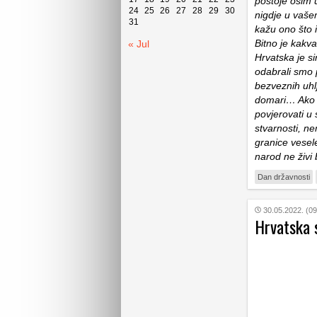
postoje osim 
24
25
26
27
28
29
30
nigdje u vaše
31
kažu ono što 
Bitno je kakva
« Jul
Hrvatska je s
odabrali smo 
bezveznih uhl
domari… Ako n
povjerovati u 
stvarnosti, n
granice vese
narod ne živi
Dan državnosti
30.05.2022. (09
Hrvatska s