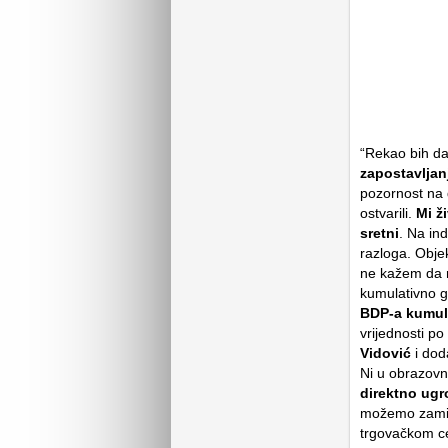
“Rekao bih d
zapostavljan
pozornost na 
ostvarili.
Mi ž
sretni
. Na in
razloga. Obj
ne kažem da 
kumulativno g
BDP-a kumul
vrijednosti po
Vidović
i dod
Ni u obrazov
direktno ug
možemo zamisl
trgovačkom ce