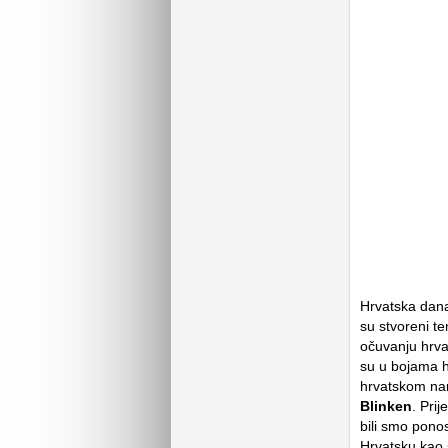
Hrvatska dana
su stvoreni t
očuvanju hrva
su u bojama h
hrvatskom nar
Blinken
. Pri
bili smo pono
Hrvatsku kao 