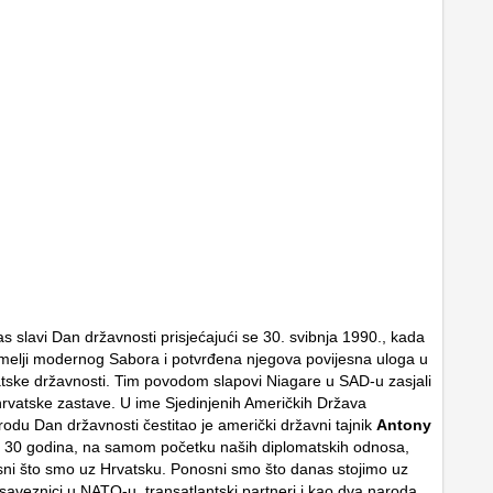
s slavi Dan državnosti prisjećajući se 30. svibnja 1990., kada
emelji modernog Sabora i potvrđena njegova povijesna uloga u
tske državnosti. Tim povodom slapovi Niagare u SAD-u zasjali
rvatske zastave. U ime Sjedinjenih Američkih Država
odu Dan državnosti čestitao je američki državni tajnik
Antony
je 30 godina, na samom početku naših diplomatskih odnosa,
sni što smo uz Hrvatsku. Ponosni smo što danas stojimo uz
saveznici u NATO-u, transatlantski partneri i kao dva naroda