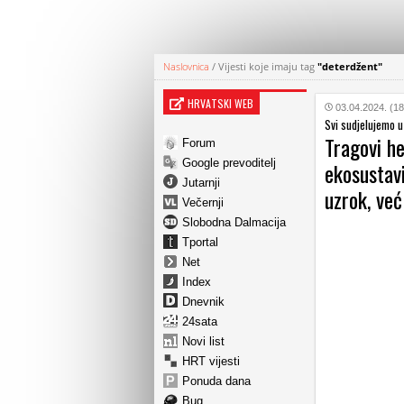
Naslovnica
/
Vijesti koje imaju tag
"deterdžent"
HRVATSKI WEB
03.04.2024. (18
Svi sudjelujemo u
Tragovi he
Forum
Google prevoditelj
ekosustavi
Jutarnji
uzrok, već
Večernji
Slobodna Dalmacija
Tportal
Net
Index
Dnevnik
24sata
Novi list
HRT vijesti
Ponuda dana
Bug