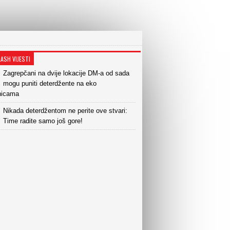
LASH VIJESTI
Zagrepčani na dvije lokacije DM-a od sada
mogu puniti deterdžente na eko
nicama
Nikada deterdžentom ne perite ove stvari:
Time radite samo još gore!