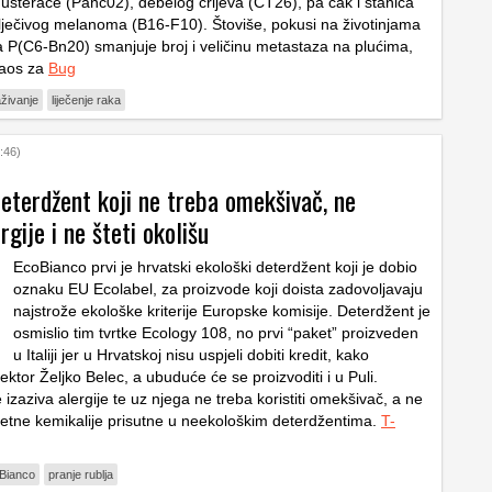
gušterače (Panc02), debelog crijeva (CT26), pa čak i stanica
zlječivog melanoma (B16-F10). Štoviše, pokusi na životinjama
a P(C6-Bn20) smanjuje broj i veličinu metastaza na plućima,
aos za
Bug
aživanje
liječenje raka
:46)
eterdžent koji ne treba omekšivač, ne
rgije i ne šteti okolišu
EcoBianco prvi je hrvatski ekološki deterdžent koji je dobio
oznaku EU Ecolabel, za proizvode koji doista zadovoljavaju
najstrože ekološke kriterije Europske komisije. Deterdžent je
osmislio tim tvrtke Ecology 108, no prvi “paket” proizveden
u Italiji jer u Hrvatskoj nisu uspjeli dobiti kredit, kako
ektor Željko Belec, a ubuduće će se proizvoditi i u Puli.
izaziva alergije te uz njega ne treba koristiti omekšivač, a ne
tetne kemikalije prisutne u neekološkim deterdžentima.
T-
Bianco
pranje rublja