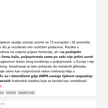
 tijekom studije uzimali uzorke sa 73 europske i 18 američke
 što je rezultiralo vrlo različitim podacima. Razlika u
dnosi na vrijeme pojave herbicida, ali i
na podrijetlo
ri čemu kažu, poljoprivreda sama po sebi nije jedini uzrok
.
glavnom dolazi zbog korištenja u poljoprivredi, u Europi i nije
učaj. Istraživanje je tako pokazalo da metabolit glifosata,
je samo kao nusproizvod nakon tretiranja bilja u
u su i deterdženti gdje AMPA nastaje tijekom razgradnje
ganskih
fosfonskih kiselina koje se koriste kao omekšivači
b
osat
herbicid
otpadne vode
:07)