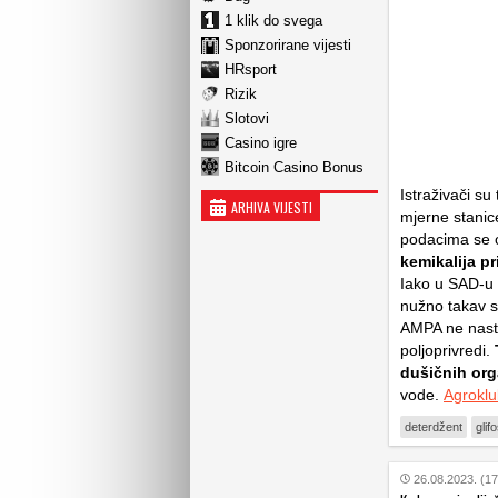
1 klik do svega
Sponzorirane vijesti
HRsport
Rizik
Slotovi
Casino igre
Bitcoin Casino Bonus
Istraživači su
ARHIVA VIJESTI
mjerne stanice
podacima se o
kemikalija p
Iako u SAD-u u
nužno takav sl
AMPA ne nasta
poljoprivredi.
T
dušičnih or
vode.
Agroklu
deterdžent
glif
26.08.2023. (17