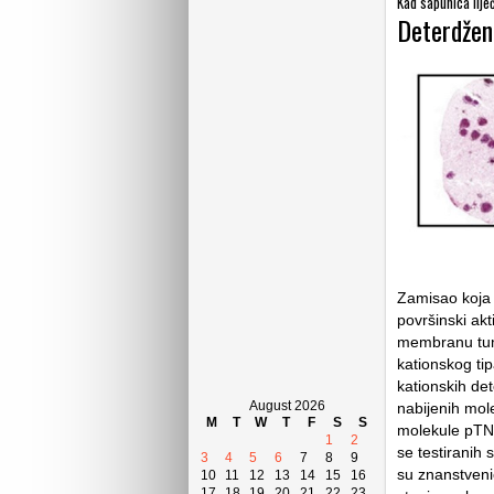
Kad sapunica liječ
Deterdžen
Zamisao koja 
površinski ak
membranu tumo
kationskog tip
kationskih de
August 2026
nabijenih mole
M
T
W
T
F
S
S
molekule pTN
1
2
se testiranih
3
4
5
6
7
8
9
su znanstvenic
10
11
12
13
14
15
16
17
18
19
20
21
22
23