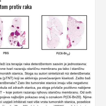
i
tom protiv raka
leži iza terapije raka deterdžentom sasvim je jednostavna:
tivne tvari razaraju staničnu membranu pa tako i staničnu
rskih stanica. Stoga su autori sintetizirali niz deterdženata
a (pTNT) koji se aktiviraju povećavanjem kiselosti. Zašto baš
terdženata? Zato što tumorske stanice imaju više negativno
kula od zdravih stanica, pa stoga privlače pozitivno nabijene
T – koje potom razaraju njihovu staničnu membranu. Od svih
 spojeva najboljim pokazao onaj s oznakom P(C6-Bn20). Njime
i uspjeli inhibirati rast više vrsta tumorskih stanica, posebice