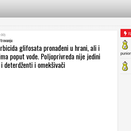
F
:00)
 trovanju
rbicida glifosata pronađeni u hrani, ali i
ma poput vode. Poljoprivreda nije jedini
punio
 i deterdženti i omekšivači