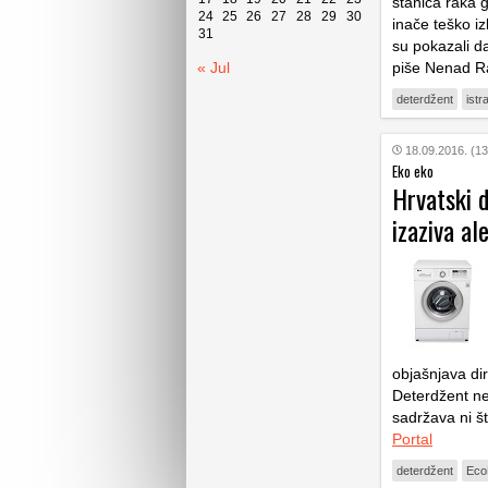
stanica raka 
24
25
26
27
28
29
30
inače teško i
31
su pokazali d
« Jul
piše Nenad R
deterdžent
istr
18.09.2016. (13
Eko eko
Hrvatski d
izaziva ale
objašnjava dir
Deterdžent ne 
sadržava ni š
Portal
deterdžent
Eco