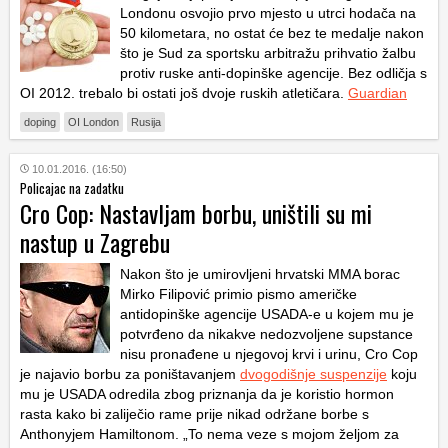
Londonu osvojio prvo mjesto u utrci hodača na
50 kilometara, no ostat će bez te medalje nakon
što je Sud za sportsku arbitražu prihvatio žalbu
protiv ruske anti-dopinške agencije. Bez odličja s
OI 2012. trebalo bi ostati još dvoje ruskih atletičara.
Guardian
doping
OI London
Rusija
10.01.2016. (16:50)
Policajac na zadatku
Cro Cop: Nastavljam borbu, uništili su mi
nastup u Zagrebu
Nakon što je umirovljeni hrvatski MMA borac
Mirko Filipović primio pismo američke
antidopinške agencije USADA-e u kojem mu je
potvrđeno da nikakve nedozvoljene supstance
nisu pronađene u njegovoj krvi i urinu, Cro Cop
je najavio borbu za poništavanjem
dvogodišnje suspenzije
koju
mu je USADA odredila zbog priznanja da je koristio hormon
rasta kako bi zaliječio rame prije nikad održane borbe s
Anthonyjem Hamiltonom. „To nema veze s mojom željom za