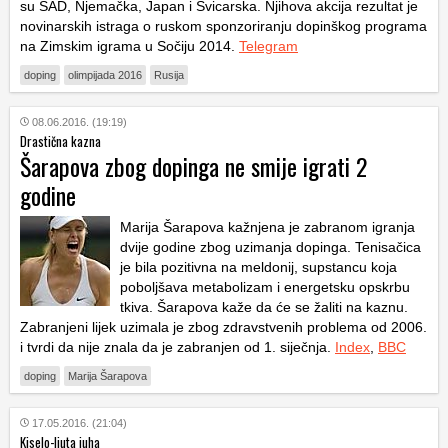
su SAD, Njemačka, Japan i Švicarska. Njihova akcija rezultat je
novinarskih istraga o ruskom sponzoriranju dopinškog programa
na Zimskim igrama u Sočiju 2014.
Telegram
doping
olimpijada 2016
Rusija
08.06.2016. (19:19)
Drastična kazna
Šarapova zbog dopinga ne smije igrati 2
godine
Marija Šarapova kažnjena je zabranom igranja
dvije godine zbog uzimanja dopinga. Tenisačica
je bila pozitivna na meldonij, supstancu koja
poboljšava metabolizam i energetsku opskrbu
tkiva. Šarapova kaže da će se žaliti na kaznu.
Zabranjeni lijek uzimala je zbog zdravstvenih problema od 2006.
i tvrdi da nije znala da je zabranjen od 1. siječnja.
Index
,
BBC
doping
Marija Šarapova
17.05.2016. (21:04)
Kiselo-ljuta juha