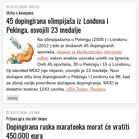
23.07.2016. (06:21)
Utrka s kemijama
45 dopingirana olimpijaša iz Londona i
Pekinga, osvojili 23 medalje
Na olimpijadama u Pekingu (2008.) i Londonu
(2012.) bilo je dodatnih 45 dopingiranih
sportaša,
objavio je Međunarodni olimpijski
odbor
nakon analize uzoraka uzetih na Igrama.
Ovih 45 sportaša, 30 u Pekingu i 15 u Londonu,
čiji identitet MOO nije objavio, osvojilo je 23 medalje. Novi
slučajevi dižu broj dopingiranih u Pekingu i Londonu na 98, kad
se zbroji ranije potvrđene slučajeve dopingiranja. MOO je
dodatno testirao 1243 uzorka.
USA Today
,
Reuters
doping
20.07.2016. (17:08)
Prljava igra zna biti skupa
Dopingirana ruska maratonka morat će vratiti
450.000 eura