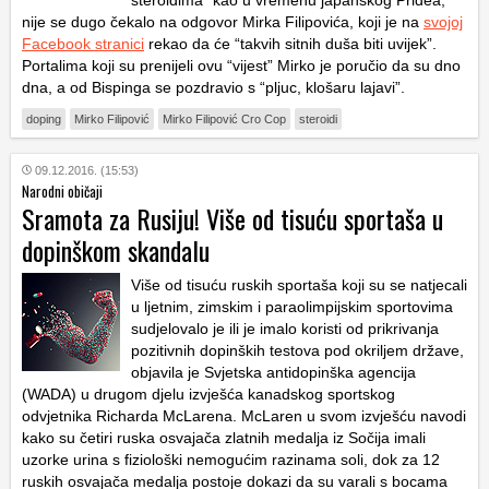
nije se dugo čekalo na odgovor Mirka Filipovića, koji je na
svojoj
Facebook stranici
rekao da će “takvih sitnih duša biti uvijek”.
Portalima koji su prenijeli ovu “vijest” Mirko je poručio da su dno
dna, a od Bispinga se pozdravio s “pljuc, klošaru lajavi”.
doping
Mirko Filipović
Mirko Filipović Cro Cop
steroidi
09.12.2016. (15:53)
Narodni običaji
Sramota za Rusiju! Više od tisuću sportaša u
dopinškom skandalu
Više od tisuću ruskih sportaša koji su se natjecali
u ljetnim, zimskim i paraolimpijskim sportovima
sudjelovalo je ili je imalo koristi od prikrivanja
pozitivnih dopinških testova pod okriljem države,
objavila je Svjetska antidopinška agencija
(WADA) u drugom djelu izvješća kanadskog sportskog
odvjetnika Richarda McLarena. McLaren u svom izvješću navodi
kako su četiri ruska osvajača zlatnih medalja iz Sočija imali
uzorke urina s fiziološki nemogućim razinama soli, dok za 12
ruskih osvajača medalja postoje dokazi da su varali s bocama