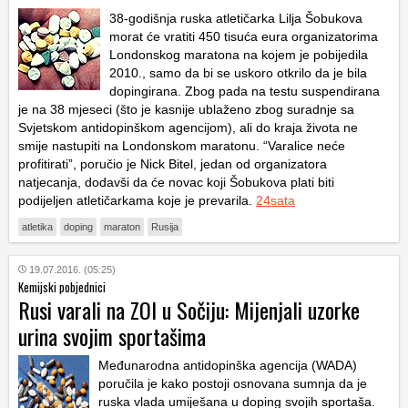
38-godišnja ruska atletičarka Lilja Šobukova
morat će vratiti 450 tisuća eura organizatorima
Londonskog maratona na kojem je pobijedila
2010., samo da bi se uskoro otkrilo da je bila
dopingirana. Zbog pada na testu suspendirana
je na 38 mjeseci (što je kasnije ublaženo zbog suradnje sa
Svjetskom antidopinškom agencijom), ali do kraja života ne
smije nastupiti na Londonskom maratonu. “Varalice neće
profitirati”, poručio je Nick Bitel, jedan od organizatora
natjecanja, dodavši da će novac koji Šobukova plati biti
podijeljen atletičarkama koje je prevarila.
24sata
atletika
doping
maraton
Rusija
19.07.2016. (05:25)
Kemijski pobjednici
Rusi varali na ZOI u Sočiju: Mijenjali uzorke
urina svojim sportašima
Međunarodna antidopinška agencija (WADA)
poručila je kako postoji osnovana sumnja da je
ruska vlada umiješana u doping svojih sportaša.