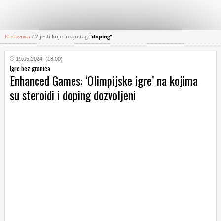
Naslovnica
/
Vijesti koje imaju tag
"doping"
KATEGORIJE
19.05.2024. (18:00)
Igre bez granica
HRVATSKI
Enhanced Games: ‘Olimpijske igre’ na kojima
WEB
su steroidi i doping dozvoljeni