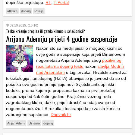
dopinške prijestupe.
RT
,
T-Portal
atletika
doping
Rusija
09.10.2015. (18:10)
Teško kršenje propisa ili gazda kihnuo u svlačionici?
Arijanu Ademiju prijeti 4 godine suspenzije
Nakon što su mediji pisali o mogućoj kazni od
dvije godine suspenzije koja prijeti Dinamovom
nogometašu Arijanu Ademiju zbog
pozitivnog
rezultata na doping testu
nakon
slavlja Modrih
nad Arsenalom
u Ligi prvaka, Hrvatski zavod za
toksikologiju i antidoping (HZTA) obavijestio je javnost da se od
početka ove godine primjenjuje novi Svjetski antidopinški
kodeks, prema kojem je propisana kazna za prvi prekršaj
suspenzija od čak četiri godine. Kralježnici veznog reda
zagrebačkog kluba, dakle, prijeti drastično udaljavanje od
nogometa pokažu li B rezultati testiranja da je zaista koristio
zabranjene supstance.
Dnevnik.hr
Arijan Ademi
Dinamo
doping