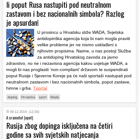
li poput Rusa nastupiti pod neutralnom
zastavom i bez nacionalnih simbola? Razlog
je apsurdan!
U prosincu u Hrvatsku stiže WADA, Svjetska
antidopinška agencija koja bi nam mogla praviti
velike probleme jer ne nismo usklađeni s
njihovim propisima. Naime, u nas postoji Služba
za antidoping Hrvatskog zavoda za javno
zdravstvo, no ne i nezavisna agencija kakvu uvjetuje WADA, a
mogli bi nas proglasiti ‘non-compliant’ državom te suspendirati
poput Rusije i Sjeverne Koreje pa će naši sportaši nastupati pod
neutralnom zastavom i bez nacionalnih simbola, poput zastave,
himne i grba.
Tportal
doping
Hrvatska
sport
Wada
09.12.2019. (12:30)
A sramote! (opet)
Rusija zbog dopinga isključena na četiri
godine sa svih svjetskih natjecanja