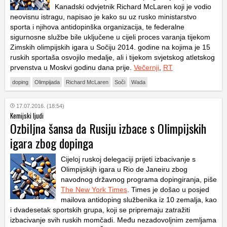
Kanadski odvjetnik Richard McLaren koji je vodio
neovisnu istragu, napisao je kako su uz rusko ministarstvo
sporta i njihova antidopinška organizacija, te federalne
sigurnosne službe bile uključene u cijeli proces varanja tijekom
Zimskih olimpijskih igara u Sočiju 2014. godine na kojima je 15
ruskih sportaša osvojilo medalje, ali i tijekom svjetskog atletskog
prvenstva u Moskvi godinu dana prije.
Večernji
,
RT
doping
Olimpijada
Richard McLaren
Soči
Wada
17.07.2016. (18:54)
Kemijski ljudi
Ozbiljna šansa da Rusiju izbace s Olimpijskih
igara zbog dopinga
Cijeloj ruskoj delegaciji prijeti izbacivanje s
Olimpijskijh igara u Rio de Janeiru zbog
navodnog državnog programa dopingiranja, piše
The New York Times
. Times je došao u posjed
mailova antidoping službenika iz 10 zemalja, kao
i dvadesetak sportskih grupa, koji se pripremaju zatražiti
izbacivanje svih ruskih momčadi. Među nezadovoljnim zemljama