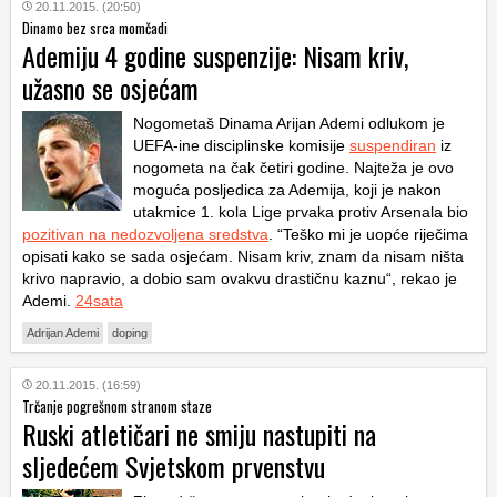
20.11.2015. (20:50)
Dinamo bez srca momčadi
Ademiju 4 godine suspenzije: Nisam kriv,
užasno se osjećam
Nogometaš Dinama Arijan Ademi odlukom je
UEFA-ine disciplinske komisije
suspendiran
iz
nogometa na čak četiri godine. Najteža je ovo
moguća posljedica za Ademija, koji je nakon
utakmice 1. kola Lige prvaka protiv Arsenala bio
pozitivan na nedozvoljena sredstva
. “Teško mi je uopće riječima
opisati kako se sada osjećam. Nisam kriv, znam da nisam ništa
krivo napravio, a dobio sam ovakvu drastičnu kaznu“, rekao je
Ademi.
24sata
Adrijan Ademi
doping
20.11.2015. (16:59)
Trčanje pogrešnom stranom staze
Ruski atletičari ne smiju nastupiti na
sljedećem Svjetskom prvenstvu