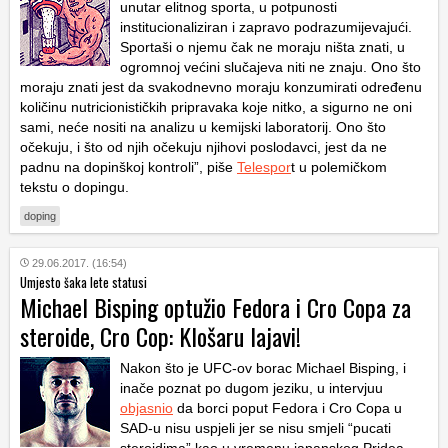
unutar elitnog sporta, u potpunosti
institucionaliziran i zapravo podrazumijevajući.
Sportaši o njemu čak ne moraju ništa znati, u
ogromnoj većini slučajeva niti ne znaju. Ono što
moraju znati jest da svakodnevno moraju konzumirati određenu
količinu nutricionističkih pripravaka koje nitko, a sigurno ne oni
sami, neće nositi na analizu u kemijski laboratorij. Ono što
očekuju, i što od njih očekuju njihovi poslodavci, jest da ne
padnu na dopinškoj kontroli”, piše
Telespor
t u polemičkom
tekstu o dopingu.
doping
29.06.2017. (16:54)
Umjesto šaka lete statusi
Michael Bisping optužio Fedora i Cro Copa za
steroide, Cro Cop: Klošaru lajavi!
Nakon što je UFC-ov borac Michael Bisping, i
inače poznat po dugom jeziku, u intervjuu
objasnio
da borci poput Fedora i Cro Copa u
SAD-u nisu uspjeli jer se nisu smjeli “pucati
steroidima” kao u vremenu japanskog Pridea,