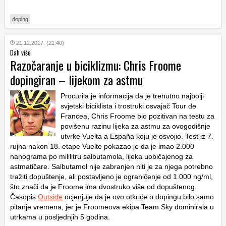
doping
21.12.2017. (21:40)
Dah više
Razočaranje u biciklizmu: Chris Froome
dopingiran – lijekom za astmu
Procurila je informacija da je trenutno najbolji
svjetski biciklista i trostruki osvajač Tour de
Francea, Chris Froome bio pozitivan na testu za
povišenu razinu lijeka za astmu za ovogodišnje
utvrke Vuelta a España koju je osvojio. Test iz 7.
rujna nakon 18. etape Vuelte pokazao je da je imao 2.000
nanograma po mililitru salbutamola, lijeka uobičajenog za
astmatičare. Salbutamol nije zabranjen niti je za njega potrebno
tražiti dopuštenje, ali postavljeno je ograničenje od 1.000 ng/ml,
što znači da je Froome ima dvostruko više od dopuštenog.
Časopis
Outside
ocjenjuje da je ovo otkriće o dopingu bilo samo
pitanje vremena, jer je Froomeova ekipa Team Sky dominirala u
utrkama u posljednjih 5 godina.