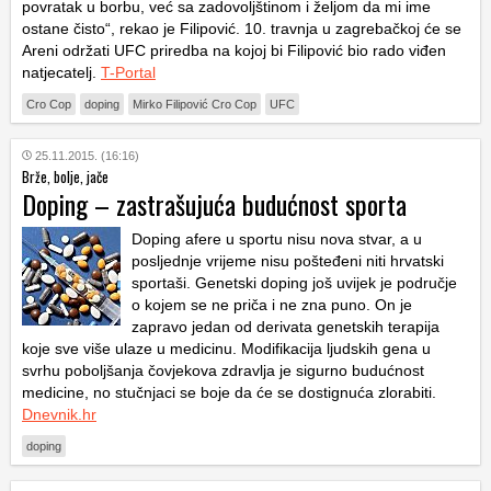
povratak u borbu, već sa zadovoljštinom i željom da mi ime
ostane čisto“, rekao je Filipović. 10. travnja u zagrebačkoj će se
Areni održati UFC priredba na kojoj bi Filipović bio rado viđen
natjecatelj.
T-Portal
Cro Cop
doping
Mirko Filipović Cro Cop
UFC
25.11.2015. (16:16)
Brže, bolje, jače
Doping – zastrašujuća budućnost sporta
Doping afere u sportu nisu nova stvar, a u
posljednje vrijeme nisu pošteđeni niti hrvatski
sportaši. Genetski doping još uvijek je područje
o kojem se ne priča i ne zna puno. On je
zapravo jedan od derivata genetskih terapija
koje sve više ulaze u medicinu. Modifikacija ljudskih gena u
svrhu poboljšanja čovjekova zdravlja je sigurno budućnost
medicine, no stučnjaci se boje da će se dostignuća zlorabiti.
Dnevnik.hr
doping