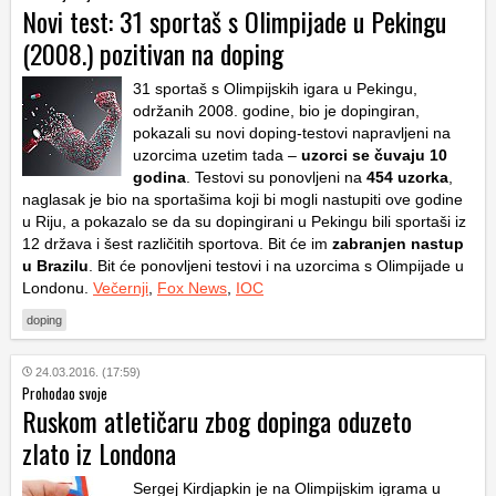
Novi test: 31 sportaš s Olimpijade u Pekingu
(2008.) pozitivan na doping
31 sportaš s Olimpijskih igara u Pekingu,
održanih 2008. godine, bio je dopingiran,
pokazali su novi doping-testovi napravljeni na
uzorcima uzetim tada –
uzorci se čuvaju 10
godina
. Testovi su ponovljeni na
454 uzorka
,
naglasak je bio na sportašima koji bi mogli nastupiti ove godine
u Riju, a pokazalo se da su dopingirani u Pekingu bili sportaši iz
12 država i šest različitih sportova. Bit će im
zabranjen nastup
u Brazilu
. Bit će ponovljeni testovi i na uzorcima s Olimpijade u
Londonu.
Večernji
,
Fox News
,
IOC
doping
24.03.2016. (17:59)
Prohodao svoje
Ruskom atletičaru zbog dopinga oduzeto
zlato iz Londona
Sergej Kirdjapkin je na Olimpijskim igrama u