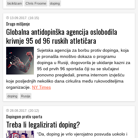
biciklizam
Chris Froome
doping
13.09.2017. (16:15)
Drugo mišljenje
Globalna antidopinška agencija oslobodila
krivnje 95 od 96 ruskih atletičara
Svjetska agencija za borbu protiv dopinga, koja
je pronašla mnoštvo dokaza o programu
dopinga u Rusiji, dogovorila je ukidanje kazni za
95 od prvih 96 sportaša čiji su se slučajevi
ponovno pregledali, prema internom izvješću
koje posljednjih nekoliko dana cirkulira među rukovoditeljima
organizacije.
NY Times
doping
Rusija
28.08.2017. (20:12)
Dopingom protiv sporta
Treba li legalizirati doping?
“Da, doping je vrlo vjerojatno posvuda uokolo i