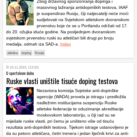
Zbog državnog sponzoriranja dopinga i
masovnog lažiranja antidopinških testova, IAAF
je suspendirao Rusiju, čiji natjecatelji neće moći
sudjelovati na Svjetskom atletskom dvoranskom
prvenstvu koje će se u Portlandu održati od 17.
do 20. ožujka iduće godine. Na posljednjem dvoranskom
svjetskom prvenstvu ruski su atletičari bili drugi po broju
medalja, odmah iza SAD-a.
Index
atletika
doping
Rusija
10.11.2015. (13:32)
U sportskom duhu
Ruske vlasti uništile tisuće doping testova
Nezavisna komisija Svjetske anti-dopinške
agencije (WADA) provela je istragu i predložila
nadležnim institucijama suspenziju Ruske
atletske federacije te oduzimanje akreditacije
moskovskom laboratoriju, u čiji rad su se
miješale ruske vlasti, pri čemu je uništeno više od tisuću
rezultata anti-dopinških testova. Tijekom istrage ustanovljeno je
da su petoro atletičara, četiri trenera i jedan liječnik krivi za anti-