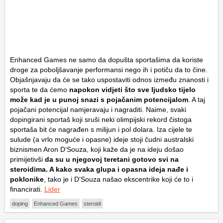
Enhanced Games ne samo da dopušta sportašima da koriste
droge za poboljšavanje performansi nego ih i potiču da to čine.
Objašnjavaju da će se tako uspostaviti odnos između znanosti i
sporta te da ćemo
napokon vidjeti što sve ljudsko tijelo
može kad je u punoj snazi s pojačanim potencijalom
. A taj
pojačani potencijal namjeravaju i nagraditi. Naime, svaki
dopingirani sportaš koji sruši neki olimpijski rekord čistoga
sportaša bit će nagrađen s milijun i pol dolara. Iza cijele te
sulude (a vrlo moguće i opasne) ideje stoji čudni australski
biznismen Aron D‘Souza, koji kaže da je na ideju došao
primijetivši
da su u njegovoj teretani gotovo svi na
steroidima. A kako svaka glupa i opasna ideja nađe i
poklonike
, tako je i D‘Souza našao ekscentrike koji će to i
financirati.
Lider
doping
Enhanced Games
steroidi