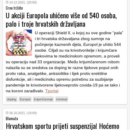
14.12.2021. (20:00)
Crno tržište
U akciji Europola uhićeno više od 540 osoba,
palo i troje hrvatskih državljana
U operaciji Shield II, u kojoj su ove godine “pala”
i tri hrvatska državaljana zbog sumnje na
počinjenje kaznenih djela, Europol je uhitio 544
osobe. Ciljali su na krivotvoritelje i krijumčare
lijekovima te medicinskom opremom, a proveli
su operaciju nad 33 organizacije. Među krijumčarenom robom
nalazila su se sredstva za doping te razne lijekove poput onih
protiv raka, analgetike, anksiolitike i lijek protiv erektilne
disfunkcije, ali i medicinsku opremu potrebnu za suzbijanje
pandemije te krivotvorene lijekoveprotiv covida-19 pa se tako i
na koroni zarađivalo.
Tportal
doping
Europol
krijumčarenje
kriminal
26.10.2021. (19:00)
Blamaža
Hrvatskom sportu prijeti suspenzija! Hoćemo