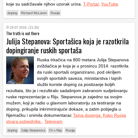
koje su sadržavale njihov uzorak urina.
T-Portal
,
YouTube
doping
Richard McLaren
Rusija
29.07.2016. (21:26)
The truth is out there
Julija Stepanova: Sportašica koja je razotkrila
dopingiranje ruskih sportaša
Ruska trkačica na 800 metara Julija Stepanova
zviždačica je koja je u prosincu 2014. razotkrila
da ruski sportaši organizirano, pod okriljem
svojih sportskih saveza, ministarstva i tajnih
službi koriste doping za postizanje boljih
rezultata, što je i rezultiralo sadašnjom zabranom sudjelovanju
ruske reprezentacije u Riju. Stepanova je zajedno sa svojim
mužem, koji je radio u glavnom laboratoriju za testiranje na
doping, prikupila inkriminirajuće dokaze, a zatim pobjegla u
Njemačku i snimila dokumentarac
Tajna dopinga: Kako Rusija
stvara pobjednike.
.
Telegram
doping
Julija Stepanova
OI u Riju
Rusija