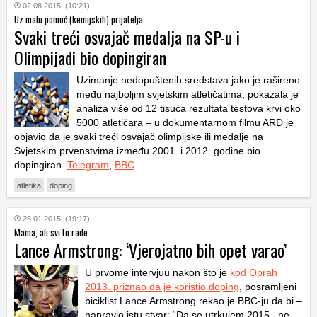
02.08.2015. (10:21)
Uz malu pomoć (kemijskih) prijatelja
Svaki treći osvajač medalja na SP-u i
Olimpijadi bio dopingiran
Uzimanje nedopuštenih sredstava jako je rašireno
među najboljim svjetskim atletičatima, pokazala je
analiza više od 12 tisuća rezultata testova krvi oko
5000 atletičara – u dokumentarnom filmu ARD je
objavio da je svaki treći osvajač olimpijske ili medalje na
Svjetskim prvenstvima između 2001. i 2012. godine bio
dopingiran.
Telegram
,
BBC
atletika
doping
26.01.2015. (19:17)
Mama, ali svi to rade
Lance Armstrong: ‘Vjerojatno bih opet varao’
U prvome intervjuu nakon što je
kod Oprah
2013. priznao da je koristio doping
, posramljeni
biciklist Lance Armstrong rekao je BBC-ju da bi –
napravio istu stvar: “Da se utrkujem 2015., ne