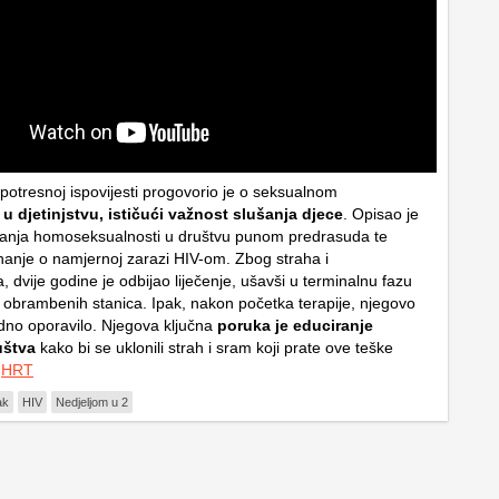
 potresnoj ispovijesti progovorio je o seksualnom
 u djetinjstvu, ističući važnost slušanja djece
. Opisao je
ivanja homoseksualnosti u društvu punom predrasuda te
anje o namjernoj zarazi HIV-om. Zbog straha i
, dvije godine je odbijao liječenje, ušavši u terminalnu fazu
 obrambenih stanica. Ipak, nakon početka terapije, njegovo
ordno oporavilo. Njegova ključna
poruka je educiranje
ruštva
kako bi se uklonili strah i sram koji prate ove teške
.
HRT
ak
HIV
Nedjeljom u 2