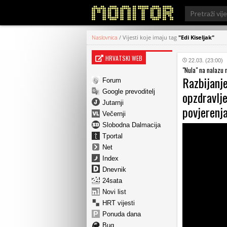
Search
for:
Naslovnica
/
Vijesti koje imaju tag
"Edi Kiseljak"
HRVATSKI WEB
22.03. (23:00)
"Nula" na nalazu 
Razbijanje
Forum
Google prevoditelj
opzdravlje
Jutarnji
povjerenj
Večernji
Slobodna Dalmacija
Tportal
Net
Index
Dnevnik
24sata
Novi list
HRT vijesti
Ponuda dana
Bug