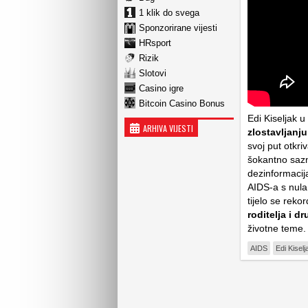
1 klik do svega
Sponzorirane vijesti
HRsport
Rizik
Slotovi
Casino igre
Bitcoin Casino Bonus
Edi Kiseljak u
ARHIVA VIJESTI
zlostavljanju
svoj put otkr
šokantno sazn
dezinformacija
AIDS-a s nula
tijelo se rek
roditelja i d
životne teme
AIDS
Edi Kiselj