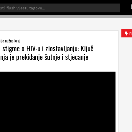
F
nije nužno kraj
 stigme o HIV-u i zlostavljanju: Ključ
nja je prekidanje šutnje i stjecanje
a