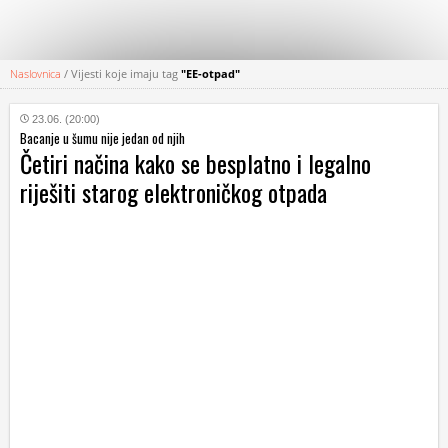
Naslovnica
/
Vijesti koje imaju tag
"EE-otpad"
KATEGORIJE
23.06. (20:00)
Bacanje u šumu nije jedan od njih
HRVATSKI
Četiri načina kako se besplatno i legalno
WEB
riješiti starog elektroničkog otpada