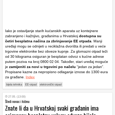
Iako je ostavljanje starih kućanskih aparata uz kontejnere
zabranjeno i kažnjivo, građanima u Hrvatskoj
dostupna su
četiri besplatna načina za zbrinjavanje EE otpada
. Manji
uređaji mogu se odnijeti u reciklažna dvorišta ili predati u veće
trgovine elektronike bez obveze kupnje. Za glomazni otpad teži
od 30 kilograma osiguran je besplatan odvoz s kućne adrese
putem poziva na broj 0800 02 04. Također, stari uređaj moguće
je
zamijeniti za novi u trgovini po načelu
“jedan za jedan”.
Propisane kazne za nepropisno odlaganje iznose do 1300 eura
za građane.
Index
bijela tehnika
EE-otpad
elektronički otpad
27.05. (13:00)
Štedi novac i kičmu
Znate li da u Hrvatskoj svaki građanin ima