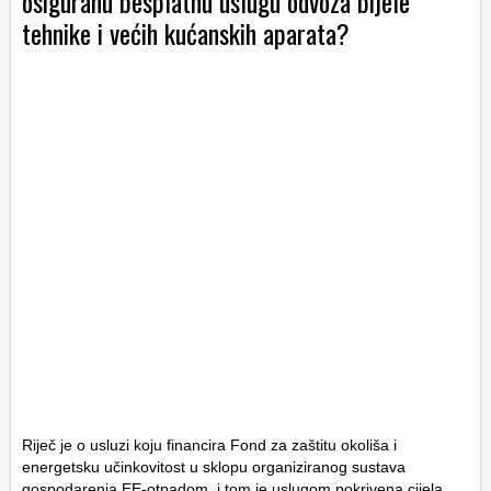
osiguranu besplatnu uslugu odvoza bijele
tehnike i većih kućanskih aparata?
Riječ je o usluzi koju financira Fond za zaštitu okoliša i
energetsku učinkovitost u sklopu organiziranog sustava
gospodarenja EE-otpadom, i tom je uslugom pokrivena cijela