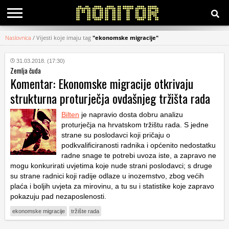
Naslovnica
/
Vijesti koje imaju tag
"ekonomske migracije"
KATEGORIJE
31.03.2018. (17:30)
Zemlja čuda
HRVATSKI
Komentar: Ekonomske migracije otkrivaju
WEB
strukturna proturječja ovdašnjeg tržišta rada
Bilten
je napravio dosta dobru analizu
proturječja na hrvatskom tržištu rada. S jedne
strane su poslodavci koji pričaju o
podkvalificiranosti radnika i općenito nedostatku
radne snage te potrebi uvoza iste, a zapravo ne
mogu konkurirati uvjetima koje nude strani poslodavci; s druge
su strane radnici koji radije odlaze u inozemstvo, zbog većih
plaća i boljih uvjeta za mirovinu, a tu su i statistike koje zapravo
pokazuju pad nezaposlenosti.
ekonomske migracije
tržište rada