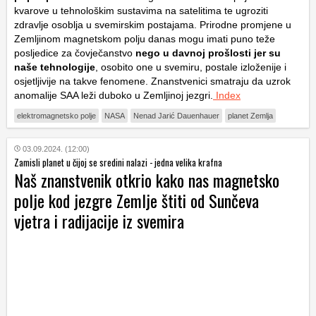
kvarove u tehnološkim sustavima na satelitima te ugroziti
zdravlje osoblja u svemirskim postajama. Prirodne promjene u
Zemljinom magnetskom polju danas mogu imati puno teže
posljedice za čovječanstvo
nego u davnoj prošlosti jer su
naše tehnologije
, osobito one u svemiru, postale izloženije i
osjetljivije na takve fenomene. Znanstvenici smatraju da uzrok
anomalije SAA leži duboko u Zemljinoj jezgri.
Index
elektromagnetsko polje
NASA
Nenad Jarić Dauenhauer
planet Zemlja
03.09.2024. (12:00)
Zamisli planet u čijoj se sredini nalazi - jedna velika krafna
Naš znanstvenik otkrio kako nas magnetsko
polje kod jezgre Zemlje štiti od Sunčeva
vjetra i radijacije iz svemira