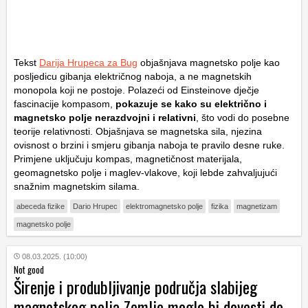
Tekst
Darija Hrupeca za Bug
objašnjava magnetsko polje kao
posljedicu gibanja električnog naboja, a ne magnetskih
monopola koji ne postoje. Polazeći od Einsteinove dječje
fascinacije kompasom,
pokazuje se kako su električno i
magnetsko polje nerazdvojni i relativni
, što vodi do posebne
teorije relativnosti. Objašnjava se magnetska sila, njezina
ovisnost o brzini i smjeru gibanja naboja te pravilo desne ruke.
Primjene uključuju kompas, magnetičnost materijala,
geomagnetsko polje i maglev-vlakove, koji lebde zahvaljujući
snažnim magnetskim silama.
abeceda fizike
Dario Hrupec
elektromagnetsko polje
fizika
magnetizam
magnetsko polje
08.03.2025. (10:00)
Not good
Širenje i produbljivanje područja slabijeg
magnetskog polja Zemlje moglo bi dovesti do