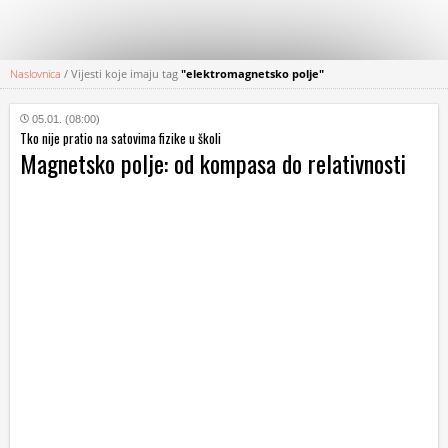
Naslovnica
/
Vijesti koje imaju tag
"elektromagnetsko polje"
KATEGORIJE
05.01. (08:00)
Tko nije pratio na satovima fizike u školi
HRVATSKI
Magnetsko polje: od kompasa do relativnosti
WEB