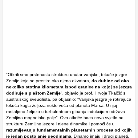
“Otkrili smo prstenastu strukturu unutar vanjske, tekuće jezgre
Zemlje koja se prostire oko njena ekvatora,
do dubine od oko
nekoliko stotina kilometara ispod granice na kojoj se jezgra
dodiruje s plaštom Zemlje
“, objavio je prof. Hrvoje Tkalčić s
australskog sveučilišta, pa objasnio: “Vanjska jezgra je rotirajuća
tekuća kugla željeza nešto veća od planeta Marsa. U njoj
rastaljeno željezo u turbulentnom gibanju indukcijom održava
Zemljino magnetsko polje”. Ovo otkriće baca novo svjetlo na
strukturu Zemljine jezgre i njene dinamike i pomoći će u
razumijevanju fundamentalnih planetarnih procesa od kojih
je jedan postojanje geodinama
. Dinamo imaju i drugi planeti,