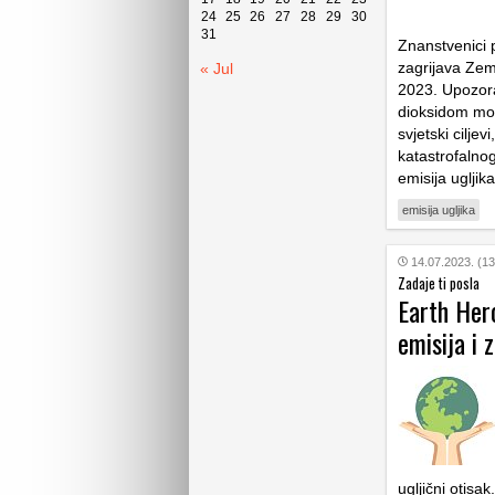
24
25
26
27
28
29
30
31
Znanstvenici p
zagrijava Zem
« Jul
2023. Upozora
dioksidom mor
svjetski cilje
katastrofalno
emisija ugljik
emisija ugljika
14.07.2023. (13
Zadaje ti posla
Earth Her
emisija i 
ugljični otisa