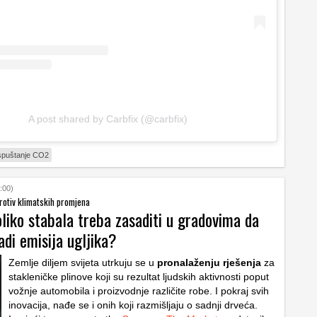
A post shared by Carbfix (@carbfix)
spuštanje CO2
:00)
rotiv klimatskih promjena
oliko stabala treba zasaditi u gradovima da
di emisija ugljika?
Zemlje diljem svijeta utrkuju se u
pronalaženju rješenja
za
stakleničke plinove koji su rezultat ljudskih aktivnosti poput
vožnje automobila i proizvodnje različite robe
. I pokraj svih
inovacija, nađe se i onih koji razmišljaju o sadnji drveća.