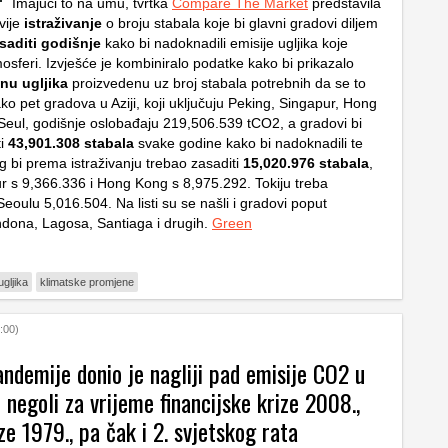
I
majući to na umu, tvrtka
Compare The Market
predstavila
vije
istraživanje
o broju stabala koje bi glavni gradovi diljem
saditi godišnje
kako bi nadoknadili emisije ugljika koje
osferi. Izvješće je kombiniralo podatke kako bi prikazalo
inu ugljika
proizvedenu uz broj stabala potrebnih da se to
o pet gradova u Aziji, koji uključuju Peking, Singapur, Hong
 Seul, godišnje oslobađaju 219,506.539 tCO2, a gradovi bi
ti
43,901.308 stabala
svake godine kako bi nadoknadili te
g bi prema istraživanju trebao zasaditi
15,020.976 stabala
,
r s 9,366.336 i Hong Kong s 8,975.292. Tokiju treba
eoulu 5,016.504. Na listi su se našli i gradovi poput
ndona, Lagosa, Santiaga i drugih.
Green
ugljika
klimatske promjene
:00)
andemije donio je nagliji pad emisije CO2 u
negoli za vrijeme financijske krize 2008.,
ze 1979., pa čak i 2. svjetskog rata