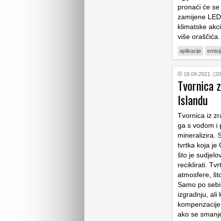
pronaći će se
zamijene LED 
klimatske akc
više oraščića
aplikacije
emisij
18.09.2021. (20
Tvornica z
Islandu
Tvornica iz zr
ga s vodom i 
mineralizira. 
tvrtka koja je
što je sudjelo
reciklirati. 
atmosfere, št
Samo po sebi, 
izgradnju, ali
kompenzacije u
ako se smanje