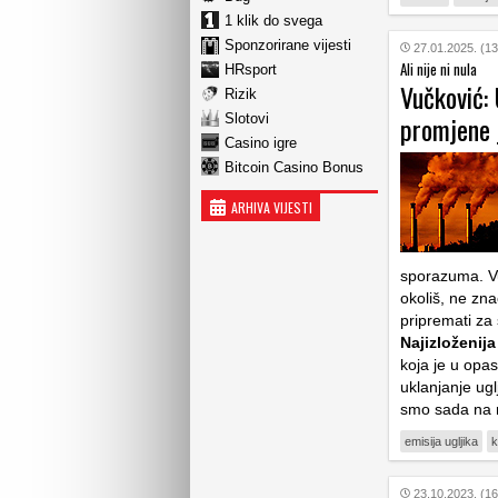
1 klik do svega
Sponzorirane vijesti
27.01.2025. (13
Ali nije ni nula
HRsport
Vučković: 
Rizik
promjene 
Slotovi
Casino igre
Bitcoin Casino Bonus
ARHIVA VIJESTI
sporazuma. Vu
okoliš, ne zna
pripremati za
Najizloženij
koja je u opa
uklanjanje ug
smo sada na r
emisija ugljika
k
23.10.2023. (16