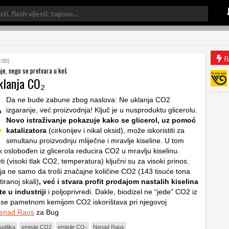
F
:00)
je, nego se pretvara u keš
klanja CO₂
Da ne bude zabune zbog naslova: Ne uklanja CO2
izgaranje, već proizvodnja! Ključ je u nusproduktu glicerolu.
Novo istraživanje pokazuje kako se glicerol, uz pomoć
katalizatora
(cirkonijev i nikal oksid), može iskoristiti za
simultanu proizvodnju mliječne i mravlje kiseline. U tom
 oslobođen iz glicerola reducira CO2 u mravlju kiselinu.
ti (visoki tlak CO2, temperatura) ključni su za visoki prinos.
ja ne samo da troši značajne količine CO2 (143 tisuće tona
iranoj skali)
, već i stvara profit prodajom nastalih kiselina
te u industriji
i poljoprivredi. Dakle, biodizel ne “jede” CO2 iz
 se pametnom kemijom CO2 iskorištava pri njegovoj
enad Raos
za Bug
ugljika
emisije CO2
emisije CO₂
Nenad Raos