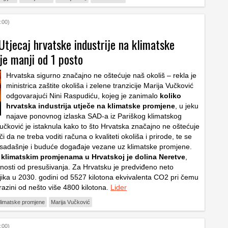
:00)
Utjecaj hrvatske industrije na klimatske
je manji od 1 posto
Hrvatska sigurno značajno ne oštećuje naš okoliš – rekla je
ministrica zaštite okoliša i zelene tranzicije Marija Vučković
odgovarajući Nini Raspudiću, kojeg je zanimalo
koliko
hrvatska industrija utječe na klimatske promjene
, u jeku
najave ponovnog izlaska SAD-a iz Pariškog klimatskog
čković je istaknula kako to što Hrvatska značajno ne oštećuje
či da ne treba voditi računa o kvaliteti okoliša i prirode, te se
 sadašnje i buduće događaje vezane uz klimatske promjene.
a klimatskim promjenama u Hrvatskoj je dolina Neretve
,
snosti od presušivanja. Za Hrvatsku je predviđeno neto
ljika u 2030. godini od 5527 kilotona ekvivalenta CO2 pri čemu
azini od nešto više 4800 kilotona.
Lider
limatske promjene
Marija Vučković
:00)