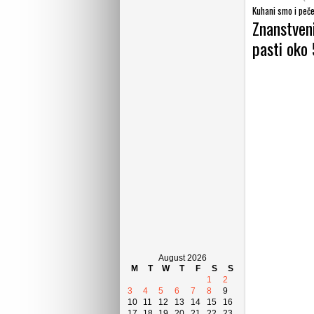
Kuhani smo i peče
Znanstveni
pasti oko
August 2026
M
T
W
T
F
S
S
1
2
3
4
5
6
7
8
9
10
11
12
13
14
15
16
17
18
19
20
21
22
23