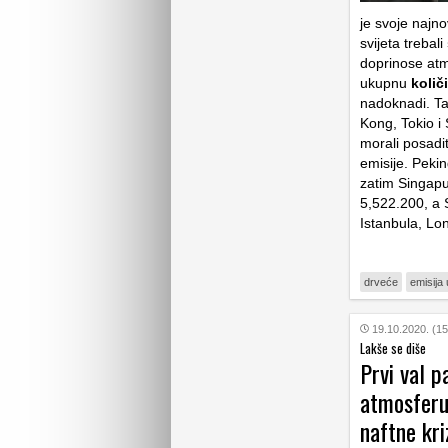
je svoje najno
svijeta trebali
doprinose atm
ukupnu
količ
nadoknadi. Tak
Kong, Tokio i
morali posadi
emisije. Pekin
zatim Singapu
5,522.200, a S
Istanbula, Lo
drveće
emisija 
19.10.2020. (15
Lakše se diše
Prvi val p
atmosferu 
naftne kri