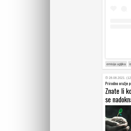
emisija ugljika
i
28.08.2021. (12
Prirodno oružje p
Znate li k
se nadokna