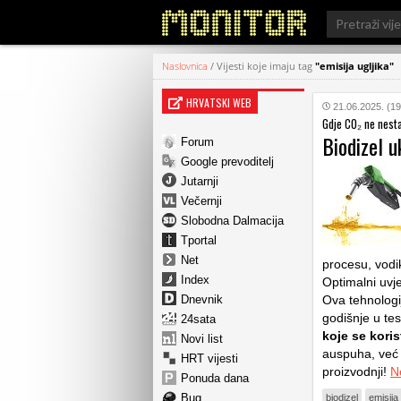
Search
for:
Naslovnica
/
Vijesti koje imaju tag
"emisija ugljika"
HRVATSKI WEB
21.06.2025. (19
Gdje CO₂ ne nesta
Biodizel u
Forum
Google prevoditelj
Jutarnji
Večernji
Slobodna Dalmacija
Tportal
Net
procesu, vodik
Index
Optimalni uvje
Dnevnik
Ova tehnologi
godišnje u test
24sata
koje se koris
Novi list
auspuha, već
HRT vijesti
proizvodnji!
N
Ponuda dana
Bug
biodizel
emisija 