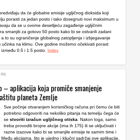
redviđaju da će globalne emisije ugljičnog dioksida koji
lju porasti za jedan posto i tako dosegnuti novi maksimum u
vaju da se u ovome desetljeću zagađenje ugljičnim
a smanjiti za gotovo 50 posto kako bi se ostvarili zadani
vi, a to su ograničenje globalnog zatopljenja i izbjegavanje
g učinka na klimu. Ove godine možemo očekivati porast
a između 0.5 i 1.5 posto.
Index
:00)
o – aplikacija koja promiče smanjenje
zaštitu planeta Zemlje
Sve počinje otvaranjem korisničkog računa pri čemu će biti
potrebno odgovoriti na nekoliko pitanja na temelju čega će
se
stvoriti izračun ugljičnog otiska
. Nakon toga, samo
treba provoditi brojne akcije (ima ih 175) ili se uključivati i
razne izazove kako bi se smanjile emisije te samim time i
k. Među akcijama, što je ujedno i ključni sadržaj ove aplikacije,