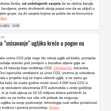
 doista štošta,
od uobičajenih savjeta
da se obične žarulje
žaruljama, preko društvenih akcija poput one da se uključi u
ijske grupe, pa do savjeta kojima se potiče da se konzumira
.
Bug
a ugljika
okoliš
:00)
a “usisavanje” ugljika kreće u pogon na
aka uzima CO2 prije nego što odvoji ugljik od kisika, pomiješa
pošalje duboko pod zemljom u bazaltne stijene gdje se
Sa 16 lokacija koje recikliraju CO2,
Climeworks
, švicarska
 Orci isporučila ventilatore za unos CO2, iznimno je uzbuđena
vala u projektu koji će trajno ukloniti ugljik, a ne samo ga
Tvrtka kaže da svake godine može izvući 4.000 tona CO2 iz
o je ekvivalent oduzimanja 870 automobila s ceste godišnje.
to je mali utjecaj za 10-15 milijuna dolara potrebnih za
 kako se na tvrtke sve više vrši pritisak da osiguraju
gljika za svoje poslovanje, tehnologija nudi veliku privlačnost
 troškovi i poveća proizvodnja.
Green