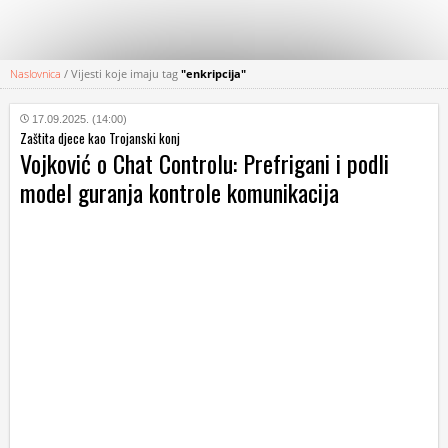
Naslovnica
/
Vijesti koje imaju tag
"enkripcija"
KATEGORIJE
17.09.2025. (14:00)
Zaštita djece kao Trojanski konj
HRVATSKI
Vojković o Chat Controlu: Prefrigani i podli
WEB
model guranja kontrole komunikacija