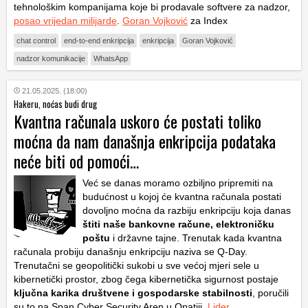
tehnološkim kompanijama koje bi prodavale softvere za nadzor,
posao vrijedan milijarde
.
Goran Vojković
za Index
chat control
end-to-end enkripcija
enkripcija
Goran Vojković
nadzor komunikacije
WhatsApp
21.05.2025. (18:00)
Hakeru, noćas budi drug
Kvantna računala uskoro će postati toliko
moćna da nam današnja enkripcija podataka
neće biti od pomoći…
Već se danas moramo ozbiljno pripremiti na
budućnost u kojoj će kvantna računala postati
dovoljno moćna da razbiju enkripciju koja danas
štiti naše bankovne račune, elektroničku
poštu
i državne tajne. Trenutak kada kvantna
računala probiju današnju enkripciju naziva se Q-Day.
Trenutačni se geopolitički sukobi u sve većoj mjeri sele u
kibernetički prostor, zbog čega kibernetička sigurnost postaje
ključna karika društvene i gospodarske stabilnosti
, poručili
su to na Span Cyber Security Aren u Opatiji.
Lider