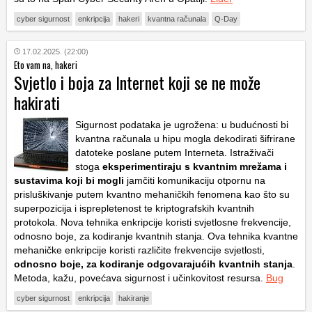
cyber sigurnost
enkripcija
hakeri
kvantna računala
Q-Day
17.02.2025. (22:00)
Eto vam na, hakeri
Svjetlo i boja za Internet koji se ne može
hakirati
Sigurnost podataka je ugrožena: u budućnosti bi
kvantna računala u hipu mogla dekodirati šifrirane
datoteke poslane putem Interneta. Istraživači
stoga
eksperimentiraju s kvantnim mrežama i
sustavima koji bi mogli
jamčiti komunikaciju otpornu na
prisluškivanje putem kvantno mehaničkih fenomena kao što su
superpozicija i isprepletenost te kriptografskih kvantnih
protokola. Nova tehnika enkripcije koristi svjetlosne frekvencije,
odnosno boje, za kodiranje kvantnih stanja. Ova tehnika kvantne
mehaničke enkripcije koristi različite frekvencije svjetlosti,
odnosno boje, za kodiranje odgovarajućih kvantnih stanja
.
Metoda, kažu, povećava sigurnost i učinkovitost resursa.
Bug
cyber sigurnost
enkripcija
hakiranje