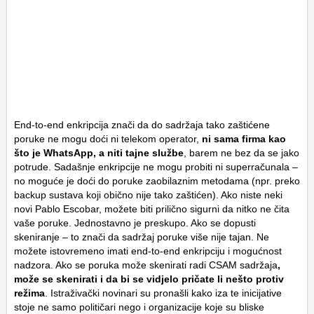
End-to-end enkripcija znači da do sadržaja tako zaštićene
poruke ne mogu doći ni telekom operator,
ni sama firma kao
što je WhatsApp, a niti tajne službe
, barem ne bez da se jako
potrude. Sadašnje enkripcije ne mogu probiti ni superračunala –
no moguće je doći do poruke zaobilaznim metodama (npr. preko
backup sustava koji obično nije tako zaštićen). Ako niste neki
novi Pablo Escobar, možete biti prilično sigurni da nitko ne čita
vaše poruke. Jednostavno je preskupo. Ako se dopusti
skeniranje – to znači da sadržaj poruke više nije tajan. Ne
možete istovremeno imati end-to-end enkripciju i mogućnost
nadzora. Ako se poruka može skenirati radi CSAM sadržaja
,
može se skenirati i da bi se vidjelo pričate li nešto protiv
režima
. Istraživački novinari su pronašli kako iza te inicijative
stoje ne samo političari nego i organizacije koje su bliske