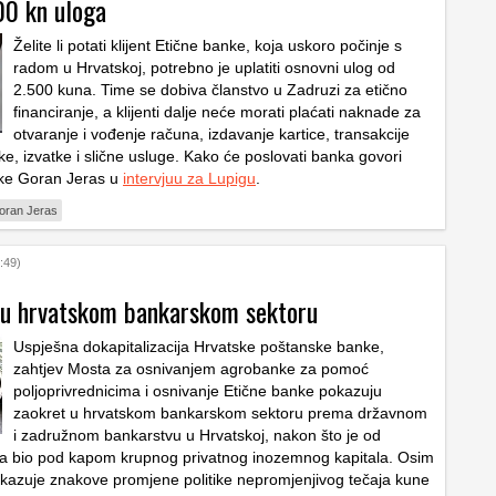
00 kn uloga
Želite li potati klijent Etične banke, koja uskoro počinje s
radom u Hrvatskoj, potrebno je uplatiti osnovni ulog od
2.500 kuna. Time se dobiva članstvo u Zadruzi za etično
financiranje, a klijenti dalje neće morati plaćati naknade za
otvaranje i vođenje računa, izdavanje kartice, transakcije
e, izvatke i slične usluge. Kako će poslovati banka govori
nke Goran Jeras u
intervjuu za Lupigu
.
oran Jeras
:49)
u hrvatskom bankarskom sektoru
Uspješna dokapitalizacija Hrvatske poštanske banke,
zahtjev Mosta za osnivanjem agrobanke za pomoć
poljoprivrednicima i osnivanje Etične banke pokazuju
zaokret u hrvatskom bankarskom sektoru prema državnom
i zadružnom bankarstvu u Hrvatskoj, nakon što je od
a bio pod kapom krupnog privatnog inozemnog kapitala. Osim
kazuje znakove promjene politike nepromjenjivog tečaja kune