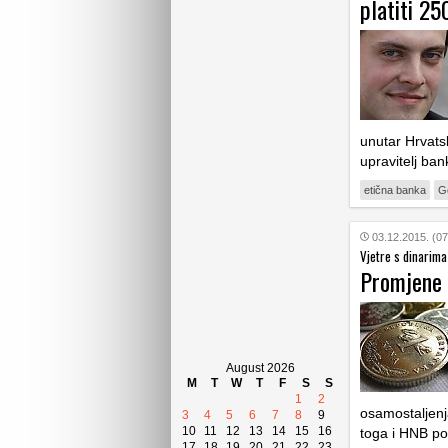
platiti 25
unutar Hrvatsk
upravitelj ba
etična banka
G
03.12.2015. (07
Vjetre s dinarima
Promjene 
August 2026
M
T
W
T
F
S
S
1
2
osamostaljenj
3
4
5
6
7
8
9
10
11
12
13
14
15
16
toga i HNB po
17
18
19
20
21
22
23