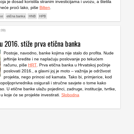
ja je dosad koristila stranim investicijama i uvozu, a štetila
neće proći lako, piše
Bilten
.
ke
etična banka
HNB
HPB
:09)
u 2016. stiže prva etična banka
Postoje, navodno, banke kojima nije stalo do profita. Nude
jeftinije kredite i ne naplaćuju poslovanje po tekućem
računu, piše
HRT
. Prva etična banka u Hrvatskoj počinje
poslovati 2016., a glavni joj je moto – važnija je održivost
projekta, nego prinosi od kamata. Tako bi, primjerice, kod
kopoljoprivrednika osigurali i stručne savjete o tome kako
o. U etične banke ulažu pojedinci, zadruge, institucije, tvrtke,
 u koje će se projekte investirati.
Slobodna