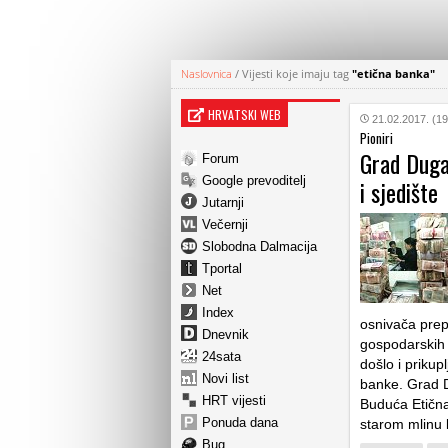
Naslovnica
/
Vijesti koje imaju tag
"etična banka"
HRVATSKI WEB
21.02.2017. (19
Pioniri
Grad Duga 
Forum
Google prevoditelj
i sjedište
Jutarnji
Večernji
Slobodna Dalmacija
Tportal
Net
Index
osnivača prep
Dnevnik
gospodarskih 
24sata
došlo i prikup
Novi list
banke. Grad D
HRT vijesti
Buduća Etična 
Ponuda dana
starom mlinu 
Bug