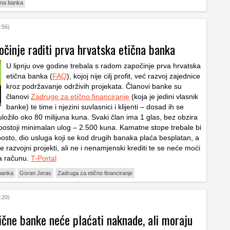
čna banka
:56)
očinje raditi prva hrvatska etična banka
U lipnju ove godine trebala s radom započinje prva hrvatska
etična banka (
FAQ
), kojoj nije cilj profit, već razvoj zajednice
kroz podržavanje održivih projekata. Članovi banke su
članovi
Zadruge za etično financiranje
(koja je jedini vlasnik
banke) te time i njezini suvlasnici i klijenti – dosad ih se
uložilo oko 80 milijuna kuna. Svaki član ima 1 glas, bez obzira
 postoji minimalan ulog – 2.500 kuna. Kamatne stope trebale bi
 posto, dio usluga koji se kod drugih banaka plaća besplatan, a
se razvojni projekti, ali ne i nenamjenski krediti te se neće moći
a računu.
T-Portal
 banka
Goran Jeras
Zadruga za etično financiranje
:20)
tične banke neće plaćati naknade, ali moraju