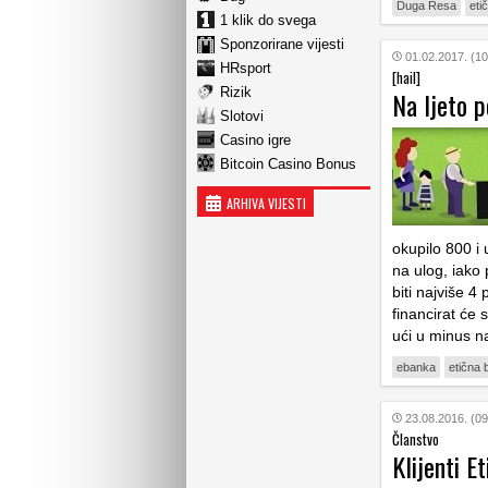
Duga Resa
eti
1 klik do svega
Sponzorirane vijesti
01.02.2017. (10
HRsport
[hail]
Rizik
Na ljeto p
Slotovi
Casino igre
Bitcoin Casino Bonus
ARHIVA VIJESTI
okupilo 800 i 
na ulog, iako
biti najviše 4
financirat će 
ući u minus n
ebanka
etična
23.08.2016. (09
Članstvo
Klijenti E