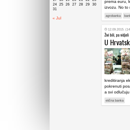
prema euru, ko
24
25
26
27
28
29
30
izvozu. No to 
31
agrobanka
ban
« Jul
12.09.2015. (14
Živi bili, pa vidjeli
U Hrvatsk
kreditiranja e
pokrenuti posa
a svi odlučuju
etična banka