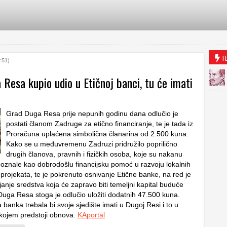
F
:51)
Resa kupio udio u Etičnoj banci, tu će imati
Grad Duga Resa prije nepunih godinu dana odlučio je
postati članom Zadruge za etično financiranje, te je tada iz
Proračuna uplaćena simbolična članarina od 2.500 kuna.
Kako se u međuvremenu Zadruzi pridružilo poprilično
drugih članova, pravnih i fizičkih osoba, koje su nakanu
oznale kao dobrodošlu financijsku pomoć u razvoju lokalnih
projekata, te je pokrenuto osnivanje Etične banke, na red je
ljanje sredstva koja će zapravo biti temeljni kapital buduće
uga Resa stoga je odlučio uložiti dodatnih 47.500 kuna.
banka trebala bi svoje sjedište imati u Dugoj Resi i to u
kojem predstoji obnova.
KAportal