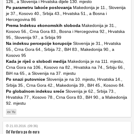
126., a Slovenija i Hrvatska dijele 130. mjesto
Po parametru lakoće poslovanja
Makedonija je 11., Slovenija
je 37., Kosovo 40., Srbija 43., Hrvatska 51., a Bosna i
Hercegovina 86
Prema Indeksu ekonomskih sloboda
Makedonija je 31.,
Kosovo 56., Crna Gora 83., Bosna i Hercegovina 92., Hrvatska
95., Slovenija 97., a Srbija 99
Na indeksu percepcije korupcije
Slovenija je 31., Hrvatska
55., Crna Gora 64., Srbija 72., BiH 83., Makedonija 90., a
Kosovo 95
Kada je riječ o slobodi medija
Makedonija je na 111. mjestu,
Crna Gora na 106., Kosovo na 82., Hrvatska na 74., Srbiju 66.,
BiH na 65., a Slovenija na 37. mjestu
Po snazi putovnice
Slovenija je na 10. mjestu, Hrvatska 14.,
Srbija 35., Crna Gora 42., Makedonija 39., BiH 45., Kosovo 84.
Po globalnom indeksu sreće
Slovenija je 62., Srbija 73.,
Hrvatska 77., Kosovo 78., Crna Gora 83., BiH 90., a Makedonija
92. mjestu
ex Yu
21.03.2016. (09:36)
Od Vardara pa do eura