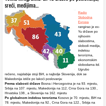
sreći, medijima…
Radio
Slobodna
Evropa
rangirao je ex-
Yu države po
njihovim
slabostima,
slobodi medija,
indeksu
terorizma,
ekonomskim
slobodama itd.
Ugrubo
rečeno, najslabije stoji BiH, a najbolje Slovenija, dok se
Makedonija ističe po lakoći poslovanja:
Prema slabosti države
Bosna i Hercegovina je na 93. mjestu,
Srbija na 107. mjestu, Makedonija na 112, Crna Gora na 130.,
Hrvatska 138., a Slovenija na 162. mjestu
Po globalnom indeksu terorizma
Kosovo je 70. mjestu, BiH na
78. mjestu, Makedonija na 92., Crna Gora na 122., Srbija na