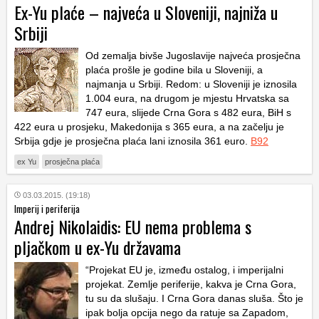
Ex-Yu plaće – najveća u Sloveniji, najniža u
Srbiji
Od zemalja bivše Jugoslavije najveća prosječna
plaća prošle je godine bila u Sloveniji, a
najmanja u Srbiji. Redom: u Sloveniji je iznosila
1.004 eura, na drugom je mjestu Hrvatska sa
747 eura, slijede Crna Gora s 482 eura, BiH s
422 eura u prosjeku, Makedonija s 365 eura, a na začelju je
Srbija gdje je prosječna plaća lani iznosila 361 euro.
B92
ex Yu
prosječna plaća
03.03.2015. (19:18)
Imperij i periferija
Andrej Nikolaidis: EU nema problema s
pljačkom u ex-Yu državama
“Projekat EU je, između ostalog, i imperijalni
projekat. Zemlje periferije, kakva je Crna Gora,
tu su da slušaju. I Crna Gora danas sluša. Što je
ipak bolja opcija nego da ratuje sa Zapadom,