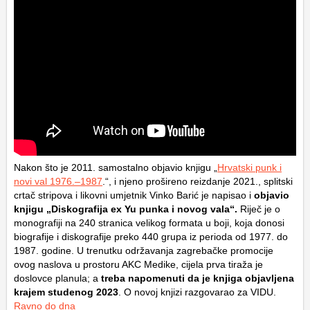
Nakon što je 2011. samostalno objavio knjigu „
Hrvatski punk i
novi val 1976.–1987
.“, i njeno prošireno reizdanje 2021., splitski
crtač stripova i likovni umjetnik Vinko Barić je napisao i
objavio
knjigu „Diskografija ex Yu punka i novog vala“.
Riječ je o
monografiji na 240 stranica velikog formata u boji, koja donosi
biografije i diskografije preko 440 grupa iz perioda od 1977. do
1987. godine. U trenutku održavanja zagrebačke promocije
ovog naslova u prostoru AKC Medike, cijela prva tiraža je
doslovce planula; a
treba napomenuti da je knjiga objavljena
krajem studenog 2023
. O novoj knjizi razgovarao za VIDU.
Ravno do dna