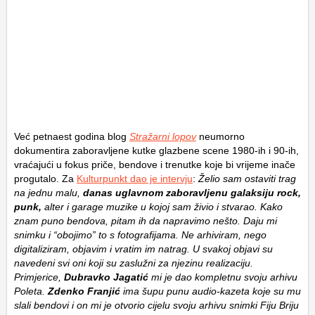
Već petnaest godina blog
Stražarni lopov
neumorno
dokumentira zaboravljene kutke glazbene scene 1980-ih i 90-ih,
vraćajući u fokus priče, bendove i trenutke koje bi vrijeme inače
progutalo. Za
Kulturpunkt dao je intervju
:
Želio sam ostaviti trag
na jednu malu,
danas uglavnom zaboravljenu galaksiju rock,
punk,
alter i garage muzike u kojoj sam živio i stvarao. Kako
znam puno bendova, pitam ih da napravimo nešto. Daju mi
snimku i “obojimo” to s fotografijama. Ne arhiviram, nego
digitaliziram, objavim i vratim im natrag. U svakoj objavi su
navedeni svi oni koji su zaslužni za njezinu realizaciju.
Primjerice,
Dubravko
Jagatić
mi je dao kompletnu svoju arhivu
Poleta.
Zdenko Franjić
ima šupu punu audio-kazeta koje su mu
slali bendovi i on mi je otvorio cijelu svoju arhivu snimki Fiju Briju