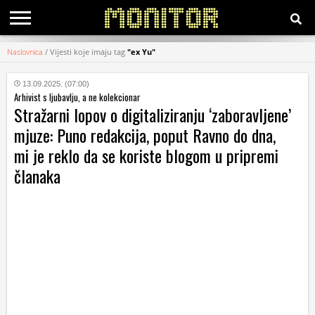
Naslovnica
/
Vijesti koje imaju tag
"ex Yu"
KATEGORIJE
13.09.2025. (07:00)
Arhivist s ljubavlju, a ne kolekcionar
HRVATSKI
Stražarni lopov o digitaliziranju ‘zaboravljene’
WEB
mjuze: Puno redakcija, poput Ravno do dna,
mi je reklo da se koriste blogom u pripremi
članaka