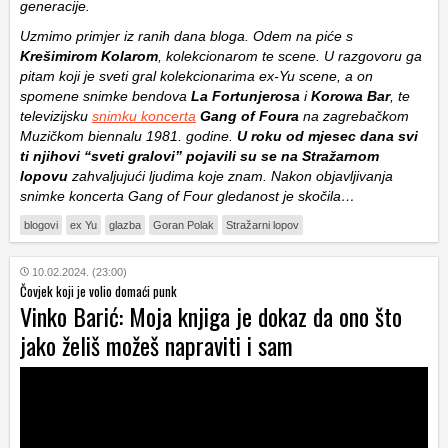
generacije.
Uzmimo primjer iz ranih dana bloga. Odem na piće s
Krešimirom Kolarom
, kolekcionarom te scene. U razgovoru ga
pitam koji je sveti gral kolekcionarima ex-Yu scene, a on
spomene snimke bendova
La Fortunjerosa
i
Korowa Bar
, te
televizijsku
snimku koncerta
Gang of Foura
na zagrebačkom
Muzičkom biennalu 1981. godine.
U roku od mjesec dana svi
ti njihovi “sveti gralovi” pojavili su se na Stražarnom
lopovu
zahvaljujući ljudima koje znam. Nakon objavljivanja
snimke koncerta Gang of Four gledanost je skočila…
blogovi
ex Yu
glazba
Goran Polak
Stražarni lopov
10.02.2024. (23:00)
Čovjek koji je volio domaći punk
Vinko Barić: Moja knjiga je dokaz da ono što
jako želiš možeš napraviti i sam