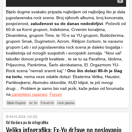
Bijelo dugme svakako pripada najboljem od najboljeg što je dala
jugoslavenska rock scena. Broj njihovih albuma, broj koncerata,
posjećenost,
zaluđenost su do danas nedodirljivi
. Počevši od
60-ih sa Korni grupom, Indeksima, Crvenim koraljima,
Dinamitima, grupom Time, te 70-e sa YU-grupom, Buldožerima,
grupom Smak, Dugmetom, Azrom, Ribljom čorbom, te naravno
grupom Leb i sol jugoslavenska rock scena je daleko bogatija i
kvalitetnija od mnogih susjednih i evropskih zemalja. “Novi val”
također donosi pregršt kvalitete , te se tu sa Parafima, Idolima,
Prljavcima, Pankrtima, Šarlo akrobatama, El. Orgazmom YU-
Rock scena “nemaš sramit kaj” !
Ono što dolazi 80-ih je šlag
na tortu
, nema veze odakle dolazi: Ekaterina Velika, Haustor,
Partibrejkersi, Atomsko sklonište, KUD Idijoti, te još mnogi
drugi… Problem je samo bio naš jezik, kaže jedan od forumaša
na
zanimljivoj raspravi
.
Forum
Bijelo Dugme
ex Yu
Forum.hr
rock glazba
04.01.2018. (15:25)
Od Vardara pa do infografika
Velika infografika: Ex-Yu države po poslovanju,