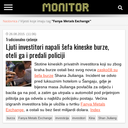
Naslovnica
/
Vijesti koje imaju tag
"Fanya Metals Exchange"
KATEGORIJE
26.08.2015. (11:06)
Tradicionalno rješenje
HRVATSKI
Ljuti investitori napali šefa kineske burze,
WEB
oteli ga i predali policiji
Stotine kineskih privatnih investitora koji su zbog
kraha burze ostali bez svog novca
zaskočili su
šefa burze
Shana Jiulianga. Incident se odvio
pred luksuznim hotelom u Šangaju, gdje je
bijesna masa Jiulianga povlačila za odjeću i
bacila ga na pod, a zatim ga utrpala u automobil pod prijetnjom
pištolja pa ga odvela u najbližu policijsku postaju. Većina
izigranih investitora bila je uložila u tvrtku
Fanya Metals
Exchange
, a ostali su bez šest milijardi dolara.
Index
burza
Fanya Metals Exchange
investicija
investitori
Kina
Shan Jiuliang