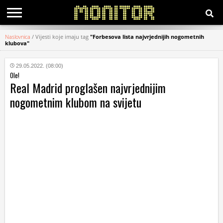
Naslovnica
/
Vijesti koje imaju tag
"Forbesova lista najvrjednijih nogometnih
klubova"
KATEGORIJE
29.05.2022. (08:00)
HRVATSKI
Ole!
WEB
Real Madrid proglašen najvrjednijim
nogometnim klubom na svijetu