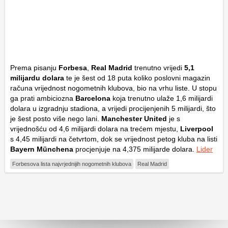
Prema pisanju
Forbesa
,
Real Madrid
trenutno vrijedi
5,1
milijardu dolara
te je šest od 18 puta koliko poslovni magazin
računa vrijednost nogometnih klubova, bio na vrhu liste. U stopu
ga prati ambiciozna
Barcelona
koja trenutno ulaže 1,6 milijardi
dolara u izgradnju stadiona, a vrijedi procijenjenih 5 milijardi, što
je šest posto više nego lani.
Manchester United
je s
vrijednošću od 4,6 milijardi dolara na trećem mjestu,
Liverpool
s 4,45 milijardi na četvrtom, dok se vrijednost petog kluba na listi
Bayern Münchena
procjenjuje na 4,375 milijarde dolara.
Lider
Forbesova lista najvrjednijih nogometnih klubova
Real Madrid