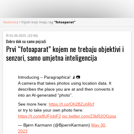
Naslovnica
/
Vijesti koje imaju tag
"fotoaparat"
KATEGORIJE
01.06.2023. (22:00)
Dobro dok su samo pejzaži
HRVATSKI
Prvi “fotoaparat” kojem ne trebaju objektivi i
WEB
senzori, samo umjetna inteligencija
Introducing – Paragraphica! 📡📷
A camera that takes photos using location data. It
describes the place you are at and then converts it
into an AI-generated “photo”.
See more here:
https://t.co/Oh2BZuhRcf
or try to take your own photo here:
https://t.co/w9UFjckiF2
pic.twitter.com/23kR2QGzpa
— Bjørn Karmann (@BjoernKarmann)
May 30,
2023