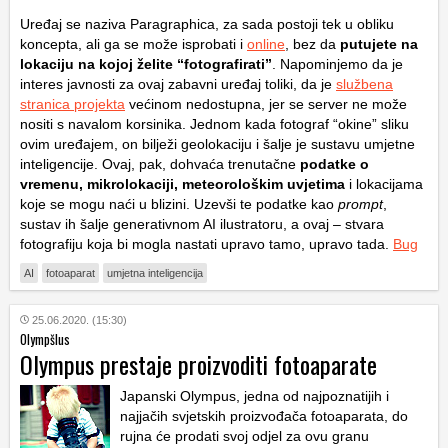
Uređaj se naziva Paragraphica, za sada postoji tek u obliku
koncepta, ali ga se može isprobati i
online
, bez da
putujete na
lokaciju na kojoj želite “fotografirati”
. Napominjemo da je
interes javnosti za ovaj zabavni uređaj toliki, da je
službena
stranica projekta
većinom nedostupna, jer se server ne može
nositi s navalom korsinika. Jednom kada fotograf “okine” sliku
ovim uređajem, on bilježi geolokaciju i šalje je sustavu umjetne
inteligencije. Ovaj, pak, dohvaća trenutačne
podatke o
vremenu, mikrolokaciji, meteorološkim uvjetima
i lokacijama
koje se mogu naći u blizini. Uzevši te podatke kao
prompt
,
sustav ih šalje generativnom AI ilustratoru, a ovaj – stvara
fotografiju koja bi mogla nastati upravo tamo, upravo tada.
Bug
AI
fotoaparat
umjetna inteligencija
25.06.2020. (15:30)
Olympšlus
Olympus prestaje proizvoditi fotoaparate
Japanski Olympus, jedna od najpoznatijih i
najjačih svjetskih proizvođača fotoaparata, do
rujna će prodati svoj odjel za ovu granu