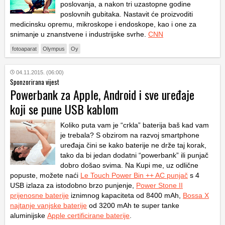
poslovanja, a nakon tri uzastopne godine
poslovnih gubitaka. Nastavit će proizvoditi
medicinsku opremu, mikroskope i endoskope, kao i one za
snimanje u znanstvene i industrijske svrhe.
CNN
fotoaparat
Olympus
Oy
04.11.2015. (06:00)
Sponzorirana vijest
Powerbank za Apple, Android i sve uređaje
koji se pune USB kablom
Koliko puta vam je “crkla” baterija baš kad vam
je trebala? S obzirom na razvoj smartphone
uređaja čini se kako baterije ne drže taj korak,
tako da bi jedan dodatni “powerbank” ili punjač
dobro došao svima. Na Kupi me, uz odlične
popuste, možete naći
Le Touch Power Bin ++ AC punjač
s 4
USB izlaza za istodobno brzo punjenje,
Power Stone II
prijenosne baterije
iznimnog kapaciteta od 8400 mAh,
Bossa X
najtanje vanjske baterije
od 3200 mAh te super tanke
aluminijske
Apple certificirane baterije
.