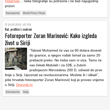
PetaPixel
… neke fotografije su potresne i ne baš najugodniji
prizori.
fotoreporter
World Press Photo
16.03.2015. (07:53)
Rat, profiteri i cedrovi
Fotoreporter Zoran Marinović: Kako izgleda
život u Siriji
“Taksist Muhamed će vas za 60 dolara dovesti
do granice, a njegov rođak Ismail za samo 20
prebaciti preko. Ne treba vam ni viza. Tamo će
vas čekati Abdulah i za 10$, u žutom
prašnjavom Mercedesu 200 D, odvesti do prve
linije u Siriji. Upoznati sa revolucionarima. Možete ih i slikati”,
piše hrvatski fotoreporter Zoran Marinović koji je proveo vrijeme
u Siriji.
Dnevnik.hr
fotoreporter
Sirija