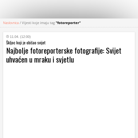
Naslovnica
/
Vijesti koje imaju tag
"fotoreporter"
KATEGORIJE
11.04. (12:00)
Škljoc koji je obišao svijet
HRVATSKI
Najbolje fotoreporterske fotografije: Svijet
WEB
uhvaćen u mraku i svjetlu