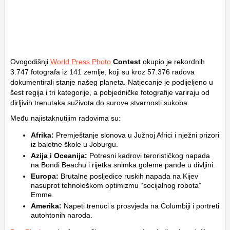
Ovogodišnji
World Press Photo
Contest
okupio je rekordnih
3.747 fotografa iz 141 zemlje, koji su kroz 57.376 radova
dokumentirali stanje našeg planeta. Natjecanje je podijeljeno u
šest regija i tri kategorije, a pobjedničke fotografije variraju od
dirljivih trenutaka suživota do surove stvarnosti sukoba.
Među najistaknutijim radovima su:
Afrika:
Premještanje slonova u Južnoj Africi i nježni prizori
iz baletne škole u Joburgu.
Azija i Oceanija:
Potresni kadrovi terorističkog napada
na Bondi Beachu i rijetka snimka goleme pande u divljini.
Europa:
Brutalne posljedice ruskih napada na Kijev
nasuprot tehnološkom optimizmu “socijalnog robota”
Emme.
Amerika:
Napeti trenuci s prosvjeda na Columbiji i portreti
autohtonih naroda.