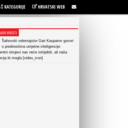
KATEGORIJE
HRVATSKI WEB
LASH VIJESTI
Šahovski velemajstor Gari Kasparov govori
o prednostima umjetne inteligencije:
gentni strojevi nas neće istrijebiti, ali naša
cija bi mogla [video_icon]