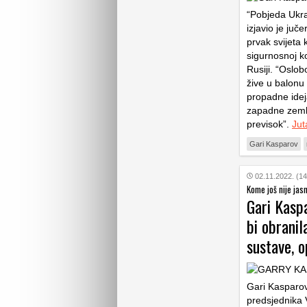
“Pobjeda Ukraj
izjavio je ju
prvak svijeta 
sigurnosnoj k
Rusiji. “Oslo
žive u balonu
propadne idej
zapadne zemlj
previsok”.
Jut
Gari Kasparov
02.11.2022. (14
Kome još nije jas
Gari Kasp
bi obranil
sustave, o
Gari Kasparov,
predsjednika 