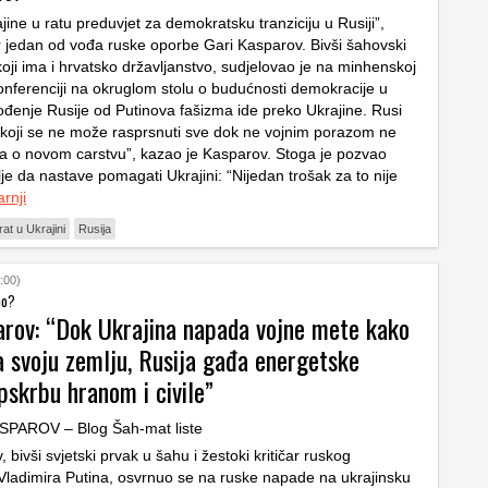
ine u ratu preduvjet za demokratsku tranziciju u Rusiji”,
čer jedan od vođa ruske oporbe Gari Kasparov. Bivši šahovski
koji ima i hrvatsko državljanstvo, sudjelovao je na minhenskoj
onferenciji na okruglom stolu o budućnosti demokracije u
bođenje Rusije od Putinova fašizma ide preko Ukrajine. Rusi
 koji se ne može rasprsnuti sve dok ne vojnim porazom ne
a o novom carstvu”, kazao je Kasparov. Stoga je pozvao
e da nastave pomagati Ukrajini: “Nijedan trošak za to nije
arnji
rat u Ukrajini
Rusija
:00)
no?
arov: “Dok Ukrajina napada vojne mete kako
a svoju zemlju, Rusija gađa energetske
pskrbu hranom i civile”
 bivši svjetski prvak u šahu i žestoki kritičar ruskog
Vladimira Putina, osvrnuo se na ruske napade na ukrajinsku