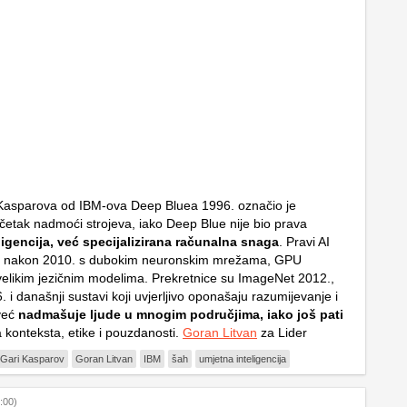
 Kasparova od IBM-ova Deep Bluea 1996. označio je
četak nadmoći strojeva, iako Deep Blue nije bio prava
ligencija, već specijalizirana računalna snaga
. Pravi AI
zi nakon 2010. s dubokim neuronskim mrežama, GPU
 velikim jezičnim modelima. Prekretnice su ImageNet 2012.,
i današnji sustavi koji uvjerljivo oponašaju razumijevanje i
 već
nadmašuje ljude u mnogim područjima, iako još pati
 konteksta, etike i pouzdanosti.
Goran Litvan
za Lider
Gari Kasparov
Goran Litvan
IBM
šah
umjetna inteligencija
:00)