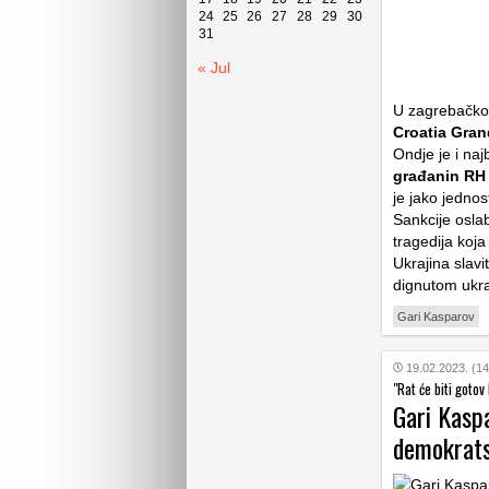
24
25
26
27
28
29
30
31
« Jul
U zagrebačkom
Croatia Gra
Ondje je i naj
građanin RH
je jako jednost
Sankcije oslab
tragedija koj
Ukrajina slavi
dignutom ukr
Gari Kasparov
19.02.2023. (14
"Rat će biti goto
Gari Kaspa
demokrats