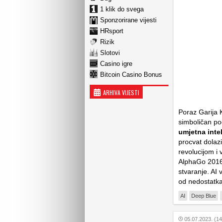
1 klik do svega
Sponzorirane vijesti
HRsport
Rizik
Slotovi
Casino igre
Bitcoin Casino Bonus
ARHIVA VIJESTI
Poraz Garija
simboličan po
umjetna inte
procvat dola
revolucijom i
AlphaGo 2016. 
stvaranje. AI
od nedostatka
AI
Deep Blue
05.07.2023. (14