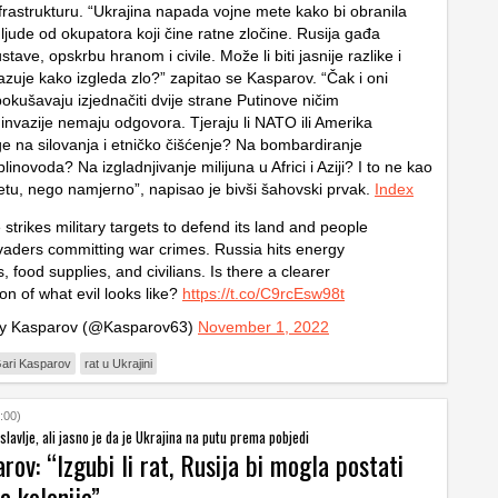
frastrukturu. “Ukrajina napada vojne mete kako bi obranila
 ljude od okupatora koji čine ratne zločine. Rusija gađa
tave, opskrbu hranom i civile. Može li biti jasnije razlike i
kazuje kako izgleda zlo?” zapitao se Kasparov. “Čak i oni
 pokušavaju izjednačiti dvije strane Putinove ničim
 invazije nemaju odgovora. Tjeraju li NATO ili Amerika
e na silovanja i etničko čišćenje? Na bombardiranje
plinovoda? Na izgladnjivanje milijuna u Africi i Aziji? I to ne kao
tetu, nego namjerno”, napisao je bivši šahovski prvak.
Index
 strikes military targets to defend its land and people
vaders committing war crimes. Russia hits energy
, food supplies, and civilians. Is there a clearer
ion of what evil looks like?
https://t.co/C9rcEsw98t
y Kasparov (@Kasparov63)
November 1, 2022
ari Kasparov
rat u Ukrajini
:00)
slavlje, ali jasno je da je Ukrajina na putu prema pobjedi
rov: “Izgubi li rat, Rusija bi mogla postati
a kolonija”