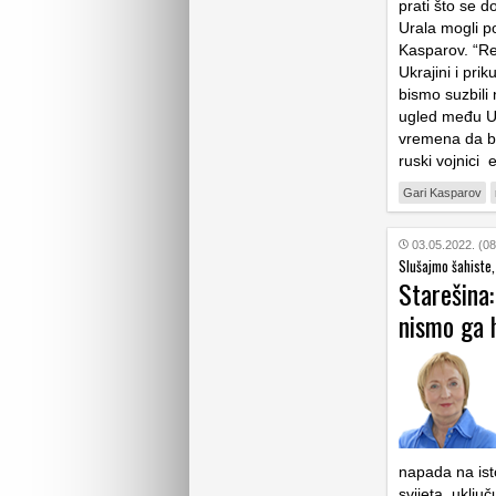
prati što se do
Urala mogli po
Kasparov. “Re
Ukrajini i pr
bismo suzbili 
ugled među Uk
vremena da bi 
ruski vojnici
Gari Kasparov
03.05.2022. (08
Slušajmo šahiste,
Starešina:
nismo ga h
napada na isto
svijeta, uklju