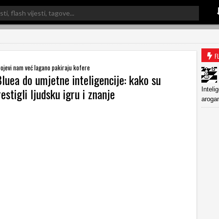
F
trojevi nam već lagano pakiraju kofere
luea do umjetne inteligencije: kako su
restigli ljudsku igru i znanje
Inteli
arogan