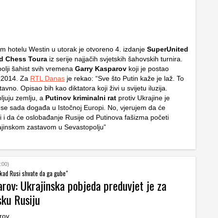
 hotelu Westin u utorak je otvoreno 4. izdanje
SuperUnited
nd Chess Toura
iz serije najjačih svjetskih šahovskih turnira.
bolji šahist svih vremena
Garry Kasparov
koji je postao
2014. Za
RTL Danas
je rekao: “Sve što Putin kaže je laž. To
avno. Opisao bih kao diktatora koji živi u svijetu iluzija.
ljuju zemlju, a
Putinov kriminalni rat
protiv Ukrajine je
a se sada događa u Istočnoj Europi. No, vjerujem da će
ti i da će oslobađanje Rusije od Putinova fašizma početi
ajinskom zastavom u Sevastopolju”
:00)
v kad Rusi shvate da ga gube"
rov: Ukrajinska pobjeda preduvjet je za
ku Rusiju