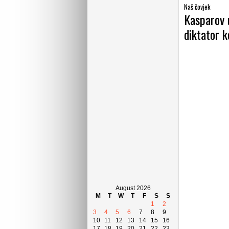
Naš čovjek
Kasparov u
diktator ko
August 2026
M
T
W
T
F
S
S
1
2
3
4
5
6
7
8
9
10
11
12
13
14
15
16
17
18
19
20
21
22
23