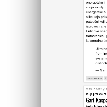
energetsku in
svoju zemlju i
energetske sus
slike koja pri
patetični koji
isprovocirane
Putinove snag
trafostanica i 
kolateralnu š
Ukraine
from in
systems
distinct
— Garr
antiruski stav
G
25.10.2022. (12
Još je prerano za 
Gari Kaspa
tek kinesk