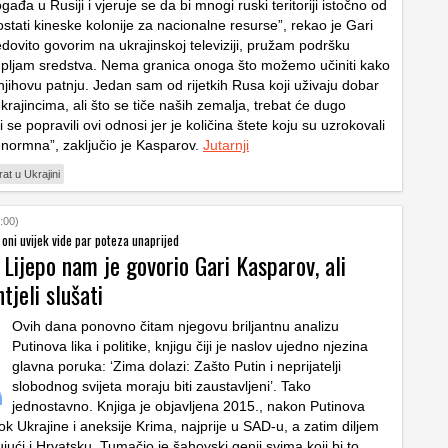
gađa u Rusiji i vjeruje se da bi mnogi ruski teritoriji istočno od
stati kineske kolonije za nacionalne resurse”, rekao je Gari
dovito govorim na ukrajinskoj televiziji, pružam podršku
ikupljam sredstva. Nema granica onoga što možemo učiniti kako
njihovu patnju. Jedan sam od rijetkih Rusa koji uživaju dobar
rajincima, ali što se tiče naših zemalja, trebat će dugo
se popravili ovi odnosi jer je količina štete koju su uzrokovali
 enormna”, zaključio je Kasparov.
Jutarnji
rat u Ukrajini
:00)
 oni uvijek vide par poteza unaprijed
 Lijepo nam je govorio Gari Kasparov, ali
tjeli slušati
Ovih dana ponovno čitam njegovu briljantnu analizu
Putinova lika i politike, knjigu čiji je naslov ujedno njezina
glavna poruka: ‘Zima dolazi: Zašto Putin i neprijatelji
slobodnog svijeta moraju biti zaustavljeni’. Tako
jednostavno. Knjiga je objavljena 2015., nakon Putinova
k Ukrajine i aneksije Krima, najprije u SAD-u, a zatim diljem
čujući i Hrvatsku. Tumačio je šahovski genij svima koji bi to