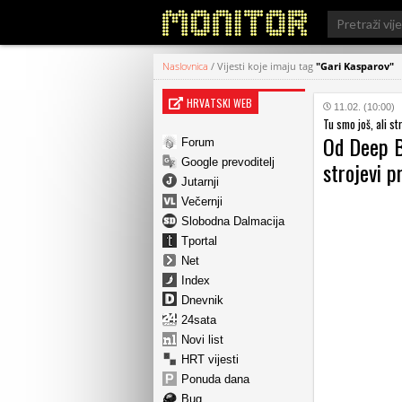
Search
for:
Naslovnica
/
Vijesti koje imaju tag
"Gari Kasparov"
HRVATSKI WEB
11.02. (10:00)
Tu smo još, ali s
Od Deep B
Forum
Google prevoditelj
strojevi p
Jutarnji
Večernji
Slobodna Dalmacija
Tportal
Net
Index
Dnevnik
24sata
Novi list
HRT vijesti
Ponuda dana
Bug