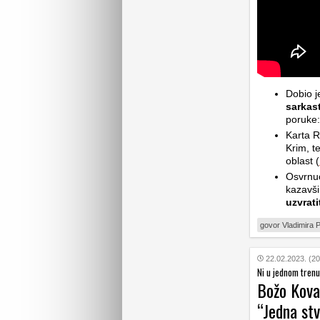
Dobio j
sarkast
poruke:
Karta R
Krim, t
oblast (
Osvrnu
kazavši
uzvrati
govor Vladimira P
22.02.2023. (20
Ni u jednom trenu
Božo Kovač
“Jedna stv