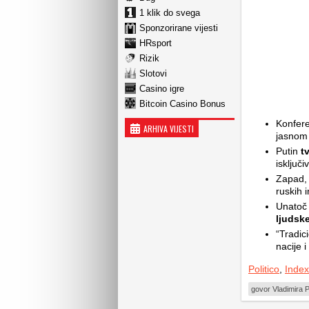
1 klik do svega
Sponzorirane vijesti
HRsport
Rizik
Slotovi
Casino igre
Bitcoin Casino Bonus
Konferen
ARHIVA VIJESTI
jasnom
Putin
tv
isključ
Zapad, 
ruskih 
Unatoč i
ljudsk
“Tradic
nacije i
Politico
,
Index
govor Vladimira P