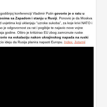
godišnjoj konferenciji Vladimir Putin
govorio je o ratu u
nosima sa Zapadom i stanju u Rusiji
. Ponovio je da Moskva
pod uvjetima koji uklanjaju “uzroke sukoba”, za koje krivi NATO i
o je odgovornost za rat i pogibije te najavio nove vojne
aja godine. Oštro je kritizirao EU zbog zamrznute ruske
orio na eskalaciju nakon ukrajinskog napada na ruski
io ideju da Rusija planira napasti Europu.
Index
,
Jutarnji