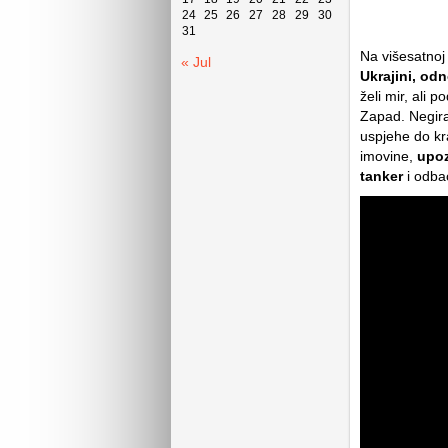
24
25
26
27
28
29
30
31
Na višesatnoj 
« Jul
Ukrajini, od
želi mir, ali 
Zapad. Negira
uspjehe do kr
imovine,
upoz
tanker
i odbac