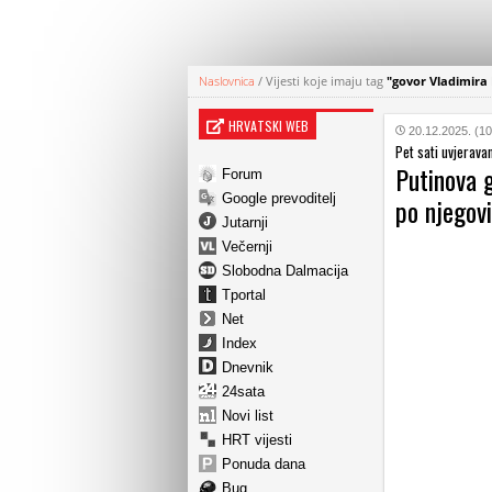
Naslovnica
/
Vijesti koje imaju tag
"govor Vladimira
HRVATSKI WEB
20.12.2025. (10
Pet sati uvjerava
Putinova g
Forum
Google prevoditelj
po njegov
Jutarnji
Večernji
Slobodna Dalmacija
Tportal
Net
Index
Dnevnik
24sata
Novi list
HRT vijesti
Ponuda dana
Bug