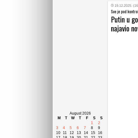
19.12.2025. (16
Sve je pod kontro
Putin u go
najavio no
August 2026
M
T
W
T
F
S
S
1
2
3
4
5
6
7
8
9
10
11
12
13
14
15
16
17
18
19
20
21
22
23