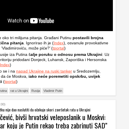
e oko tri milijuna pitanja. Građani Putinu
postavili brojna
ična pitanja
. Ignorirao ih je (
Index
), osvanule provokativne
 ‘Vladimiroviću, može piće?’ (
tportal
)
usije iza Putina š
alje poruku o odnosu prema Ukrajini
: Uz
eritoriju pridodani Donjeck, Luhansk, Zaporiška i Hersonska
Index
)
o se i na
napad Ukrajine na ruski tanker
u Sredozemlju,
 da će Moskva,
iako neće poremetiti opskrbu, uvijek
ti
(
tportal
)
utina
rat u Ukrajini
Rusija
Vladimir Putin
:00)
tku nije dao naslutiti da očekuje skori završetak rata u Ukrajini
ević, bivši hrvatski veleposlanik u Moskvi:
ar koju je Putin rekao treba zabrinuti SAD”