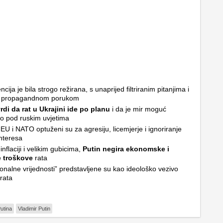
cija je bila strogo režirana, s unaprijed filtriranim pitanjima i
 propagandnom porukom
rdi da rat u Ukrajini ide po planu
i da je mir moguć
ivo pod ruskim uvjetima
EU i NATO optuženi su za agresiju, licemjerje i ignoriranje
interesa
nflaciji i velikim gubicima,
Putin negira ekonomske i
e troškove
rata
ionalne vrijednosti” predstavljene su kao ideološko vezivo
 rata
utina
Vladimir Putin