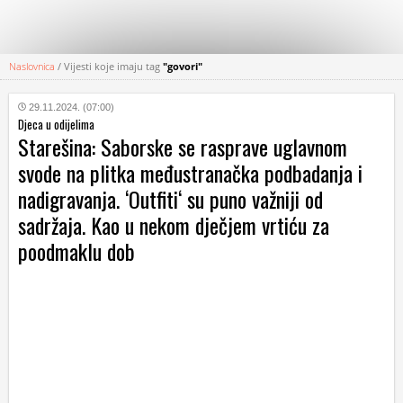
Naslovnica
/
Vijesti koje imaju tag
"govori"
KATEGORIJE
29.11.2024. (07:00)
Djeca u odijelima
HRVATSKI
Starešina: Saborske se rasprave uglavnom
WEB
svode na plitka međustranačka podbadanja i
nadigravanja. ‘Outfiti‘ su puno važniji od
sadržaja. Kao u nekom dječjem vrtiću za
poodmaklu dob