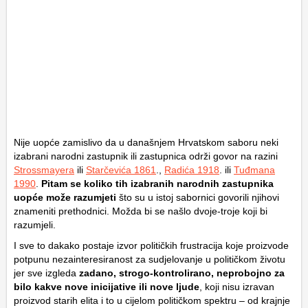
Nije uopće zamislivo da u današnjem Hrvatskom saboru neki
izabrani narodni zastupnik ili zastupnica održi govor na razini
Strossmayera
ili
Starčevića 1861
.,
Radića 1918
. ili
Tuđmana
1990
.
Pitam se koliko tih izabranih narodnih zastupnika
uopće može razumjeti
što su u istoj sabornici govorili njihovi
znameniti prethodnici. Možda bi se našlo dvoje-troje koji bi
razumjeli.
I sve to dakako postaje izvor političkih frustracija koje proizvode
potpunu nezainteresiranost za sudjelovanje u političkom životu
jer sve izgleda
zadano, strogo-kontrolirano, neprobojno za
bilo kakve nove inicijative ili nove ljude
, koji nisu izravan
proizvod starih elita i to u cijelom političkom spektru – od krajnje