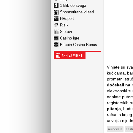
1 klik do svega
Sponzorirane vijesti
HRsport
Rizik
Slotovi
Casino igre
Bitcoin Casino Bonus
ARHIVA VIJESTI
Vinjete su sv
kućicama, bar
prometni stru
dočekali na 
elektronski su
naplate pute
registarskih 
pitanja
, budu
račun s kojeg 
usvojila nijed
autoceste
cest