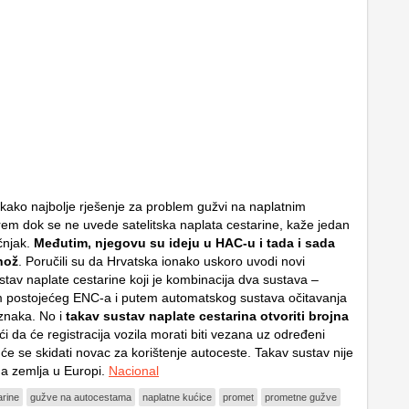
akako najbolje rješenje za problem gužvi na naplatnim
em dok se ne uvede satelitska naplata cestarine, kaže jedan
čnjak.
Međutim, njegovu su ideju u HAC-u i tada i sada
nož
. Poručili su da Hrvatska ionako uskoro uvodi novi
stav naplate cestarine koji je kombinacija dva sustava –
m postojećeg ENC-a i putem automatskog sustava očitavanja
oznaka. No i
takav sustav naplate cestarina otvoriti brojna
ći da će registracija vozila morati biti vezana uz određeni
će se skidati novac za korištenje autoceste. Takav sustav nije
na zemlja u Europi.
Nacional
arine
gužve na autocestama
naplatne kućice
promet
prometne gužve