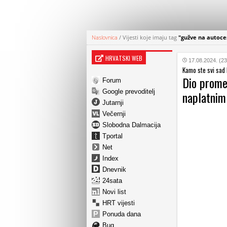
Naslovnica
/
Vijesti koje imaju tag
"gužve na autoc
HRVATSKI WEB
17.08.2024. (23
Kamo ste svi sad 
Dio promet
Forum
Google prevoditelj
naplatnim
Jutarnji
Večernji
Slobodna Dalmacija
Tportal
Net
Index
Dnevnik
24sata
Novi list
HRT vijesti
Ponuda dana
Bug