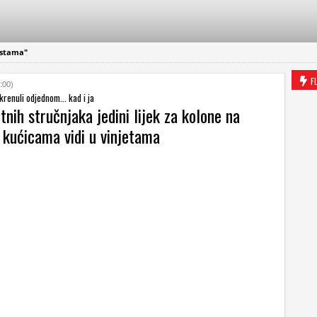
estama"
F
:00)
krenuli odjednom... kad i ja
nih stručnjaka jedini lijek za kolone na
 kućicama vidi u vinjetama