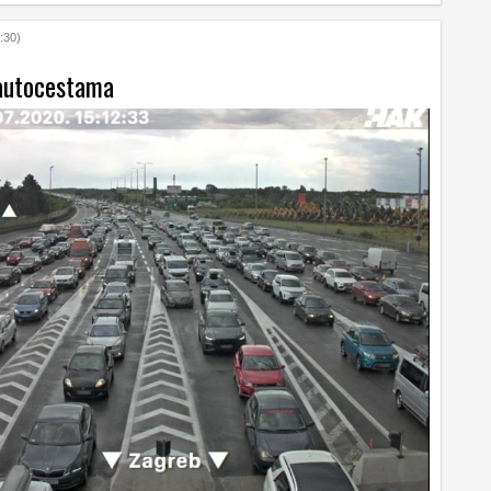
:30)
autocestama