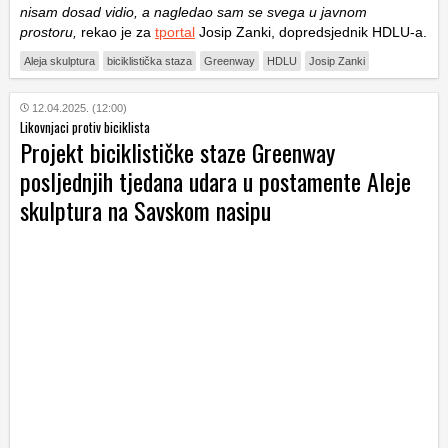
nisam dosad vidio, a nagledao sam se svega u javnom
prostoru,
rekao je za
tportal
Josip Zanki, dopredsjednik HDLU-a.
Aleja skulptura
biciklistička staza
Greenway
HDLU
Josip Zanki
12.04.2025. (12:00)
Likovnjaci protiv biciklista
Projekt biciklističke staze Greenway
posljednjih tjedana udara u postamente Aleje
skulptura na Savskom nasipu