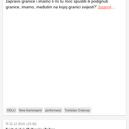
zapravo granice i imamo li mi tu moć spustiti ili podignuti
granice, imamo, međutim na kojoj granici svijesti?’
Jutarnji
…
HDLU
Nina Kamenjarin
performans
Tomislav Gotovac
22.12.2019. (23:30)