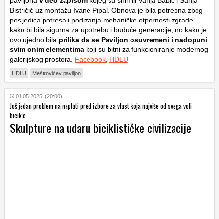
paviljona
video zapisom
kojeg su snimili Vanja Babić i Sanja
Bistričić uz montažu Ivane Pipal. Obnova je bila potrebna zbog
posljedica potresa i podizanja mehaničke otpornosti zgrade
kako bi bila sigurna za upotrebu i buduće generacije, no kako je
ovo ujedno bila
prilika da se Paviljon osuvremeni i nadopuni
svim onim elementima
koji su bitni za funkcioniranje modernog
galerijskog prostora.
Facebook
,
HDLU
HDLU
Meštrovićev paviljon
01.05.2025. (20:00)
Još jedan problem na naplati pred izbore za vlast koja najviše od svega voli
bicikle
Skulpture na udaru biciklističke civilizacije