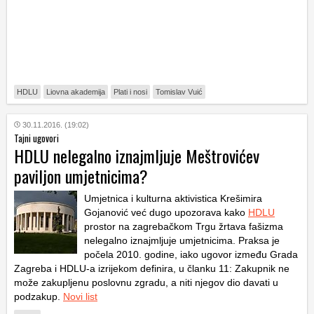
HDLU
Liovna akademija
Plati i nosi
Tomislav Vuić
30.11.2016. (19:02)
Tajni ugovori
HDLU nelegalno iznajmljuje Meštrovićev
paviljon umjetnicima?
Umjetnica i kulturna aktivistica Krešimira
Gojanović već dugo upozorava kako
HDLU
prostor na zagrebačkom Trgu žrtava fašizma
nelegalno iznajmljuje umjetnicima. Praksa je
počela 2010. godine, iako ugovor između Grada
Zagreba i HDLU-a izrijekom definira, u članku 11: Zakupnik ne
može zakupljenu poslovnu zgradu, a niti njegov dio davati u
podzakup.
Novi list