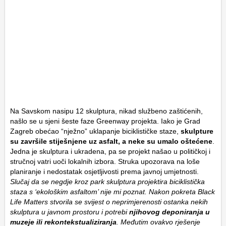
Na Savskom nasipu 12 skulptura, nikad službeno zaštićenih,
našlo se u sjeni šeste faze Greenway projekta. Iako je Grad
Zagreb obećao “nježno” uklapanje biciklističke staze,
skulpture
su završile stiješnjene uz asfalt, a neke su umalo oštećene
.
Jedna je skulptura i ukradena, pa se projekt našao u političkoj i
stručnoj vatri uoči lokalnih izbora. Struka upozorava na loše
planiranje i nedostatak osjetljivosti prema javnoj umjetnosti.
Slučaj da se negdje kroz park skulptura projektira biciklistička
staza s ‘ekološkim asfaltom’ nije mi poznat. Nakon pokreta Black
Life Matters stvorila se svijest o neprimjerenosti ostanka nekih
skulptura u javnom prostoru i potrebi
njihovog deponiranja u
muzeje ili rekontekstualiziranja
. Međutim ovakvo rješenje