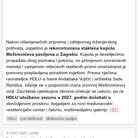
Nakon višemjesečnih priprema i zahtjevnog inženjerskog
pothvata, uspješno je
rekonstruirana staklena kupola
Meštrovićeva paviljona u Zagrebu
. Kupola je desetljećima
propadala zbog preinaka i potresa, no primjenom suvremenih
metoda i zamjenom oštećenih staklenih prizmi unutrašnjost je
ponovno preplavljena prirodnim svjetlom. Prema riječima
ravnateljice HDLU-a Ivane Andabake Vujičić i arhitekta Saše
Randića, zdanje se u potpunosti vraća izvornoj Meštrovićevoj
viziji. Završetak cjelokupne obnove očekuje se uskoro, pa će
HDLU izložbenu sezonu u 2027. godini dočekati u
obnovljenom prostoru, bogatijem za novi međunarodni
rezidencijalni centar i četvrtu, multimedijalnu galeriju.
HRT
HDLU
Ivan Meštrović
Meštrovićev paviljon
19.07.2025. (16:00)