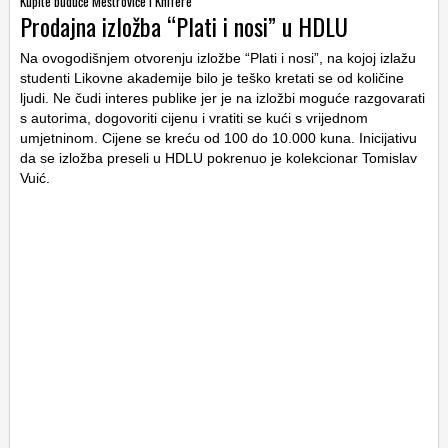
Kupite buduće Meštroviće i Knifere
Prodajna izložba “Plati i nosi” u HDLU
Na ovogodišnjem otvorenju izložbe “Plati i nosi”, na kojoj izlažu
studenti Likovne akademije bilo je teško kretati se od količine
ljudi. Ne čudi interes publike jer je na izložbi moguće razgovarati
s autorima, dogovoriti cijenu i vratiti se kući s vrijednom
umjetninom. Cijene se kreću od 100 do 10.000 kuna. Inicijativu
da se izložba preseli u HDLU pokrenuo je kolekcionar Tomislav
Vuić.