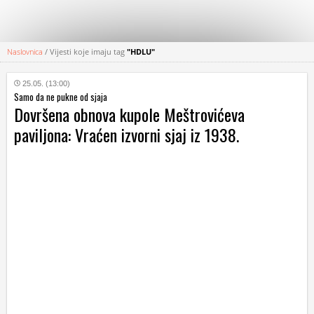
Naslovnica
/
Vijesti koje imaju tag
"HDLU"
KATEGORIJE
25.05. (13:00)
Samo da ne pukne od sjaja
HRVATSKI
Dovršena obnova kupole Meštrovićeva
WEB
paviljona: Vraćen izvorni sjaj iz 1938.