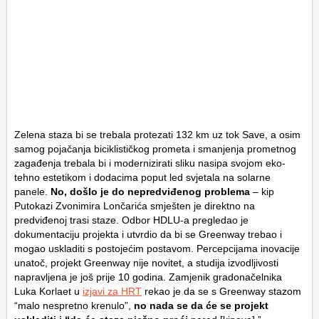
Zelena staza bi se trebala protezati 132 km uz tok Save, a osim
samog pojačanja biciklističkog prometa i smanjenja prometnog
zagađenja trebala bi i modernizirati sliku nasipa svojom eko-
tehno estetikom i dodacima poput led svjetala na solarne
panele.
No, došlo je do nepredviđenog problema
– kip
Putokazi Zvonimira Lončarića smješten je direktno na
predviđenoj trasi staze. Odbor HDLU-a pregledao je
dokumentaciju projekta i utvrdio da bi se Greenway trebao i
mogao uskladiti s postojećim postavom. Percepcijama inovacije
unatoč, projekt Greenway nije novitet, a studija izvodljivosti
napravljena je još prije 10 godina. Zamjenik gradonačelnika
Luka Korlaet u
izjavi za HRT
rekao je da se s Greenway stazom
“malo nespretno krenulo”,
no nada se da će se projekt