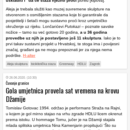
uskladiti i “da će staza nježno proći
pored [kipova].”
Aleja je trebala služiti kao muzej suvremene skulpture na
otvorenom s osmišljenim stazama koje bi garantirale da
posjetitelji i šetači mogu sustavno proći kroz umjetničko
okruženje uz rijeku. Lončarićevi
Putokazi
– poznate savske
nožice – tamo su već gotovo 20 godina,
a u 36 godina
provedbe uz njih je postavljeno još 11 skulptura
. Iako je to
prvi takav sustavni projekt u Hrvatskoj, te stoga ima i povijesni
značaj, građani ga ne mogu prepoznati jer za njega nema
podrške.
H-alter
Aleja skulptura
biciklistička staza
Greenway
HDLU
Zagreb
26.06.2020. (10:30)
Čuvanje granice
Gola umjetnica provela sat vremena na krovu
Džamije
Tomislav Gotovac 1994. održao je performans Straža na Rajni,
u kojem je gol mirno stajao na vrhu zgrade HDLU licem okrenut
prema istoku. U hommage Tomu, jučer je na Džamiji stajala
mlada splitska umjetnica Nina Kamenjarin propitujući ‘Što su