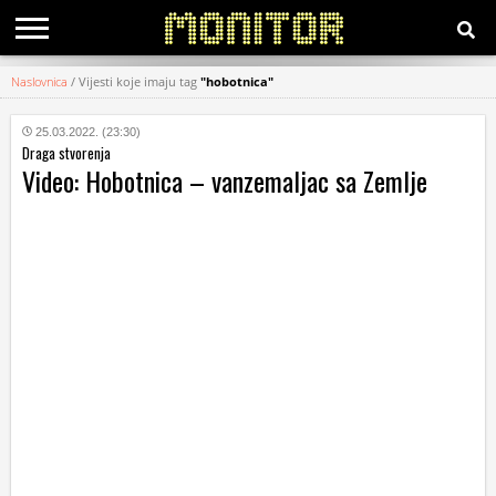
Naslovnica
/
Vijesti koje imaju tag
"hobotnica"
KATEGORIJE
25.03.2022. (23:30)
Draga stvorenja
HRVATSKI
Video: Hobotnica – vanzemaljac sa Zemlje
WEB