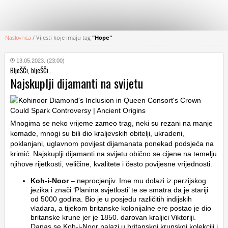
Naslovnica
/
Vijesti koje imaju tag
"Hope"
KATEGORIJE
13.05.2023. (23:00)
BljeŠČi, bljeŠČi...
HRVATSKI
Najskuplji dijamanti na svijetu
WEB
Mnogima se neko vrijeme zameo trag, neki su rezani na manje
komade, mnogi su bili dio kraljevskih obitelji, ukradeni,
poklanjani, uglavnom povijest dijamanata ponekad podsjeća na
krimić. Najskuplji dijamanti na svijetu obično se cijene na temelju
njihove rijetkosti, veličine, kvalitete i često povijesne vrijednosti.
Koh-i-Noor
– neprocjenjiv. Ime mu dolazi iz perzijskog
jezika i znači ‘Planina svjetlosti’ te se smatra da je stariji
od 5000 godina. Bio je u posjedu različitih indijskih
vladara, a tijekom britanske kolonijalne ere postao je dio
britanske krune jer je 1850. darovan kraljici Viktoriji.
Danas se Koh-i-Noor nalazi u britanskoj krunskoj kolekciji i