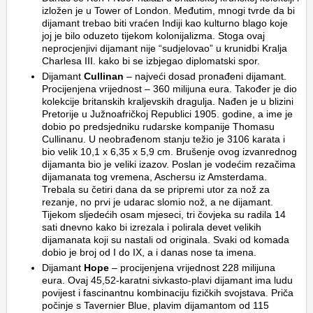
izložen je u Tower of London. Međutim, mnogi tvrde da bi
dijamant trebao biti vraćen Indiji kao kulturno blago koje
joj je bilo oduzeto tijekom kolonijalizma. Stoga ovaj
neprocjenjivi dijamant nije “sudjelovao” u krunidbi Kralja
Charlesa III. kako bi se izbjegao diplomatski spor.
Dijamant
Cullinan
– najveći dosad pronađeni dijamant.
Procijenjena vrijednost – 360 milijuna eura. Također je dio
kolekcije britanskih kraljevskih dragulja. Nađen je u blizini
Pretorije u Južnoafričkoj Republici 1905. godine, a ime je
dobio po predsjedniku rudarske kompanije Thomasu
Cullinanu. U neobrađenom stanju težio je 3106 karata i
bio velik 10,1 x 6,35 x 5,9 cm. Brušenje ovog izvanrednog
dijamanta bio je veliki izazov. Poslan je vodećim rezačima
dijamanata tog vremena, Aschersu iz Amsterdama.
Trebala su četiri dana da se pripremi utor za nož za
rezanje, no prvi je udarac slomio nož, a ne dijamant.
Tijekom sljedećih osam mjeseci, tri čovjeka su radila 14
sati dnevno kako bi izrezala i polirala devet velikih
dijamanata koji su nastali od originala. Svaki od komada
dobio je broj od I do IX, a i danas nose ta imena.
Dijamant
Hope
– procijenjena vrijednost 228 milijuna
eura. Ovaj 45,52-karatni sivkasto-plavi dijamant ima ludu
povijest i fascinantnu kombinaciju fizičkih svojstava. Priča
počinje s Tavernier Blue, plavim dijamantom od 115