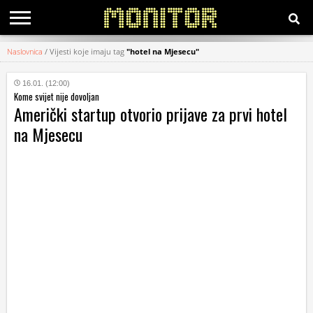
Naslovnica
/
Vijesti koje imaju tag
"hotel na Mjesecu"
KATEGORIJE
16.01. (12:00)
Kome svijet nije dovoljan
HRVATSKI
Američki startup otvorio prijave za prvi hotel
WEB
na Mjesecu