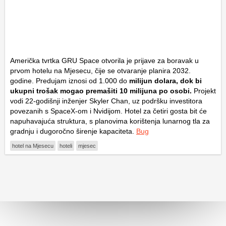
Američka tvrtka GRU Space otvorila je prijave za boravak u
prvom hotelu na Mjesecu, čije se otvaranje planira 2032.
godine. Predujam iznosi od 1.000 do
milijun dolara, dok bi
ukupni trošak mogao premašiti 10 milijuna po osobi.
Projekt
vodi 22-godišnji inženjer Skyler Chan, uz podršku investitora
povezanih s SpaceX-om i Nvidijom. Hotel za četiri gosta bit će
napuhavajuća struktura, s planovima korištenja lunarnog tla za
gradnju i dugoročno širenje kapaciteta.
Bug
hotel na Mjesecu
hoteli
mjesec