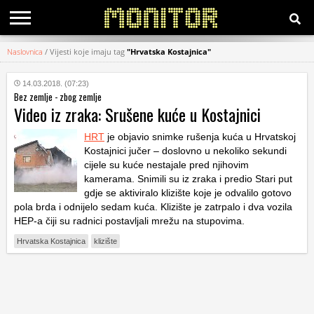
Naslovnica
/
Vijesti koje imaju tag
"Hrvatska Kostajnica"
KATEGORIJE
14.03.2018. (07:23)
Bez zemlje - zbog zemlje
HRVATSKI
Video iz zraka: Srušene kuće u Kostajnici
WEB
HRT
je objavio snimke rušenja kuća u Hrvatskoj
Kostajnici jučer – doslovno u nekoliko sekundi
cijele su kuće nestajale pred njihovim
kamerama. Snimili su iz zraka i predio Stari put
gdje se aktiviralo klizište koje je odvalilo gotovo
pola brda i odnijelo sedam kuća. Klizište je zatrpalo i dva vozila
HEP-a čiji su radnici postavljali mrežu na stupovima.
Hrvatska Kostajnica
klizište