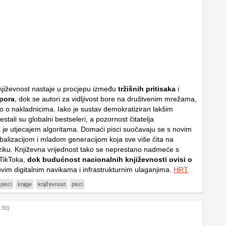
jiževnost nastaje u procjepu između
tržišnih pritisaka
i
pora
, dok se autori za vidljivost bore na društvenim mrežama,
o o nakladnicima. Iako je sustav demokratiziran lakšim
stali su globalni bestseleri, a pozornost čitatelja
 je utjecajem algoritama. Domaći pisci suočavaju se s novim
balizacijom i mladom generacijom koja sve više čita na
iku. Književna vrijednost tako se neprestano nadmeće s
TikToka,
dok budućnost nacionalnih književnosti ovisi o
vim digitalnim navikama i infrastrukturnim ulaganjima.
HRT
 pisci
knjige
književnost
pisci
:30)