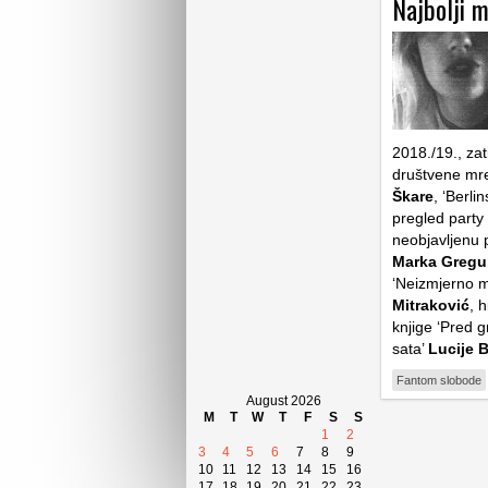
Najbolji m
2018./19., za
društvene mr
Škare
, ‘Berli
pregled part
neobjavljenu 
Marka Gregu
‘Neizmjerno 
Mitraković
, 
knjige ‘Pred 
sata’
Lucije 
Fantom slobode
August 2026
M
T
W
T
F
S
S
1
2
3
4
5
6
7
8
9
10
11
12
13
14
15
16
17
18
19
20
21
22
23