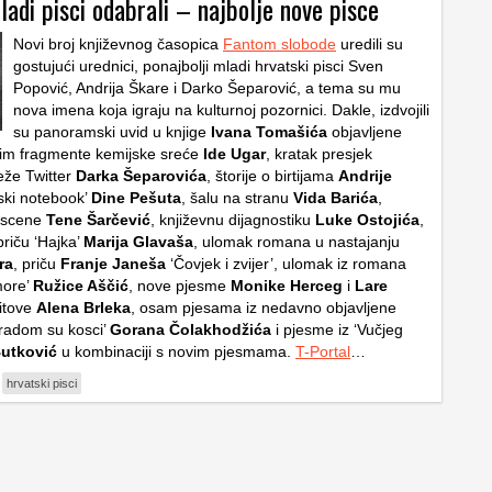
ladi pisci odabrali – najbolje nove pisce
Novi broj književnog časopica
Fantom slobode
uredili su
gostujući urednici, ponajbolji mladi hrvatski pisci Sven
Popović, Andrija Škare i Darko Šeparović, a tema su mu
nova imena koja igraju na kulturnoj pozornici. Dakle, izdvojili
su panoramski uvid u knjige
Ivana Tomašića
objavljene
tim fragmente kemijske sreće
Ide Ugar
, kratak presjek
eže Twitter
Darka Šeparovića
, štorije o birtijama
Andrije
nski notebook’
Dine Pešuta
, šalu na stranu
Vida Barića
,
y scene
Tene Šarčević
, književnu dijagnostiku
Luke Ostojića
,
priču ‘Hajka’
Marija Glavaša
, ulomak romana u nastajanju
ra
, priču
Franje Janeša
‘Čovjek i zvijer’, ulomak iz romana
more’
Ružice Aščić
, nove pjesme
Monike Herceg
i
Lare
hitove
Alena Brleka
, osam pjesama iz nedavno objavljene
gradom su kosci’
Gorana Čolakhodžića
i pjesme iz ‘Vučjeg
Butković
u kombinaciji s novim pjesmama.
T-Portal
…
hrvatski pisci