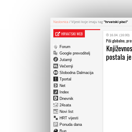
Naslovnica
/
Vijesti koje imaju tag
"hrvatski pisci"
HRVATSKI WEB
16.04. (16:00)
Piši globalno, pro
Književnos
Forum
Google prevoditelj
postala j
Jutarnji
Večernji
Slobodna Dalmacija
Tportal
Net
Index
Dnevnik
24sata
Novi list
HRT vijesti
Ponuda dana
Bug