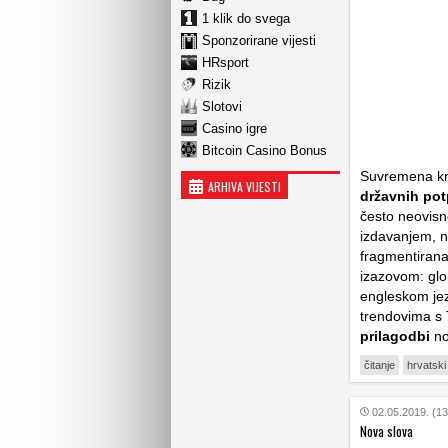
1 klik do svega
Sponzorirane vijesti
HRsport
Rizik
Slotovi
Casino igre
Bitcoin Casino Bonus
Suvremena kn
ARHIVA VIJESTI
državnih pot
često neovisn
izdavanjem, ne
fragmentirana
izazovom: glo
engleskom jez
trendovima s 
prilagodbi
no
čitanje
hrvatski
02.05.2019. (13
Nova slova