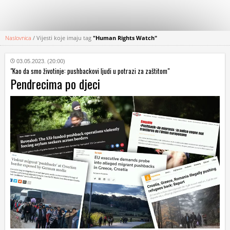
Naslovnica
/
Vijesti koje imaju tag
"Human Rights Watch"
KATEGORIJE
03.05.2023. (20:00)
"Kao da smo životinje: pushbackovi ljudi u potrazi za zaštitom"
HRVATSKI
Pendrecima po djeci
WEB