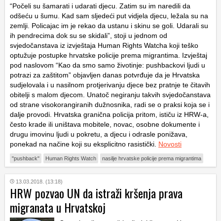
“Počeli su šamarati i udarati djecu. Zatim su im naredili da
odšeću u šumu. Kad sam sljedeći put vidjela djecu, ležala su na
zemlji. Policajac im je rekao da ustanu i skinu se goli. Udarali su
ih pendrecima dok su se skidali”, stoji u jednom od
svjedočanstava iz izvještaja Human Rights Watcha koji teško
optužuje postupke hrvatske policije prema migrantima. Izvještaj
pod naslovom “Kao da smo samo životinje: pushbackovi ljudi u
potrazi za zaštitom” objavljen danas potvrđuje da je Hrvatska
sudjelovala i u nasilnom protjerivanju djece bez pratnje te čitavih
obitelji s malom djecom. Unatoč negiranju takvih svjedočanstava
od strane visokorangiranih dužnosnika, radi se o praksi koja se i
dalje provodi. Hrvatska granična policija pritom, ističu iz HRW-a,
često krade ili uništava mobitele, novac, osobne dokumente i
drugu imovinu ljudi u pokretu, a djecu i odrasle ponižava,
ponekad na načine koji su eksplicitno rasistički.
Novosti
"pushback"
Human Rights Watch
nasilje hrvatske policije prema migrantima
13.03.2018. (13:18)
HRW pozvao UN da istraži kršenja prava
migranata u Hrvatskoj