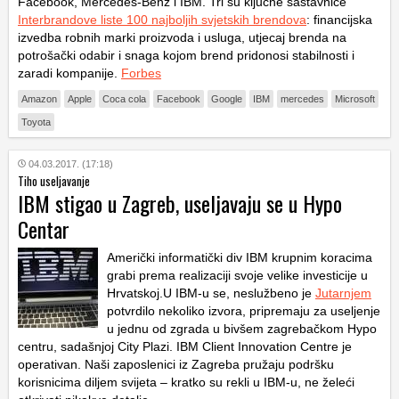
Facebook, Mercedes-Benz i IBM. Tri su ključne sastavnice
Interbrandove liste 100 najboljih svjetskih brendova
: financijska
izvedba robnih marki proizvoda i usluga, utjecaj brenda na
potrošački odabir i snaga kojom brend pridonosi stabilnosti i
zaradi kompanije.
Forbes
Amazon
Apple
Coca cola
Facebook
Google
IBM
mercedes
Microsoft
Toyota
04.03.2017. (17:18)
Tiho useljavanje
IBM stigao u Zagreb, useljavaju se u Hypo
Centar
Američki informatički div IBM krupnim koracima
grabi prema realizaciji svoje velike investicije u
Hrvatskoj.U IBM-u se, neslužbeno je
Jutarnjem
potvrdilo nekoliko izvora, pripremaju za useljenje
u jednu od zgrada u bivšem zagrebačkom Hypo
centru, sadašnjoj City Plazi. IBM Client Innovation Centre je
operativan. Naši zaposlenici iz Zagreba pružaju podršku
korisnicima diljem svijeta – kratko su rekli u IBM-u, ne želeći