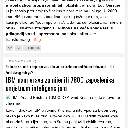
propala zbog propuštenih
tehnoloških tranzicija. Lou Gerstner
ju je spasio preusmjerivši fokus s hardvera na usluge. U 2000-
ima IBM je zastranio zbog financijskog inženjeringa, ali se
kasnije okrenuo “pet imperativa”, a danas se fokusira na hibridni
oblak i umjetnu inteligenciju.
Njihova najveća snaga leži u
prilagodljivosti i spremnosti
na bolne, ali nužne
transformacije.
Bug
IBM
ICT
IT industrija
03.05.2023. (08:00)
Ne bune se, ne trebaju pauzu za kavu, ne treba im godišnji ni bolovanje... tko
želi takvog kolegu?
IBM namjerava zamijeniti 7800 zaposlenika
umjetnom inteligencijom
Izvršni direktor IBM-a Arvind Krishna u intervjuu za Bloomberg
rekao je kako bi se oko 30% od oko 26.000 radnih mjesta koja
nisu izložena klijentima, kao što su poslovi ljudskih resursa,
moglo zamijeniti umjetnom inteligencijom tijekom petogodišnjeg