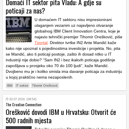
Domaći IT sektor pita Vladu: A gdje su
poticaji za nas?
U domaćem IT sektoru nisu impresionirani
ulaganjem vezanim uz najavljeno otvaranje
globalnog IBM Client Innovation Centra, koje je
najavio tehnički premijer Tihomir Orešković, piše
Tportal
. Direktor tvrtke IN2 Ante Mandić kaže
kako nije upoznat s pojedinostima investicije i projekta. No, pita
se Mandić, ako ti poticaji postoje, zašto ih dosad nitko u IT
industriji nije dobio? “Sam IN2 i bez ikakvih poticaja godišnje
zapošljava u prosjeku oko 70 do 100 ljudi”, kaže Mandić.
Dvojbeno mu je i koliko smisla ima davanje poticaja za industriju
u kojoj praktično nema nezaposlenih.
IBM
IT sektor
Tihomir Orešković
20.07.2016. (08:54)
The Croatian Connection
Orešković dovodi IBM u Hrvatsku: Otvorit će
500 radnih mjesta