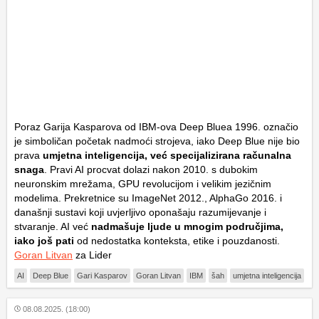
Poraz Garija Kasparova od IBM-ova Deep Bluea 1996. označio
je simboličan početak nadmoći strojeva, iako Deep Blue nije bio
prava
umjetna inteligencija, već specijalizirana računalna
snaga
. Pravi AI procvat dolazi nakon 2010. s dubokim
neuronskim mrežama, GPU revolucijom i velikim jezičnim
modelima. Prekretnice su ImageNet 2012., AlphaGo 2016. i
današnji sustavi koji uvjerljivo oponašaju razumijevanje i
stvaranje. AI već
nadmašuje ljude u mnogim područjima,
iako još pati
od nedostatka konteksta, etike i pouzdanosti.
Goran Litvan
za Lider
AI
Deep Blue
Gari Kasparov
Goran Litvan
IBM
šah
umjetna inteligencija
08.08.2025. (18:00)