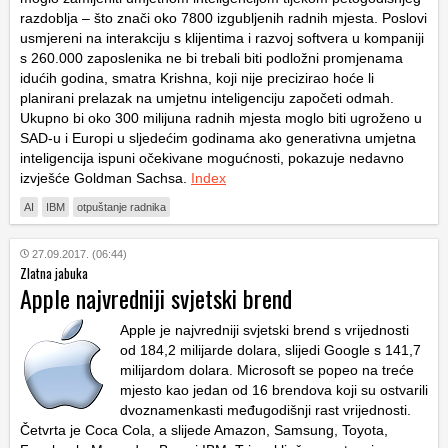
razdoblja – što znači oko 7800 izgubljenih radnih mjesta. Poslovi
usmjereni na interakciju s klijentima i razvoj softvera u kompaniji
s 260.000 zaposlenika ne bi trebali biti podložni promjenama
idućih godina, smatra Krishna, koji nije precizirao hoće li
planirani prelazak na umjetnu inteligenciju započeti odmah.
Ukupno bi oko 300 milijuna radnih mjesta moglo biti ugroženo u
SAD-u i Europi u sljedećim godinama ako generativna umjetna
inteligencija ispuni očekivane mogućnosti, pokazuje nedavno
izvješće Goldman Sachsa.
Index
AI
IBM
otpuštanje radnika
27.09.2017. (06:44)
Zlatna jabuka
Apple najvredniji svjetski brend
Apple je najvredniji svjetski brend s vrijednosti
od 184,2 milijarde dolara, slijedi Google s 141,7
milijardom dolara. Microsoft se popeo na treće
mjesto kao jedan od 16 brendova koji su ostvarili
dvoznamenkasti međugodišnji rast vrijednosti.
Četvrta je Coca Cola, a slijede Amazon, Samsung, Toyota,