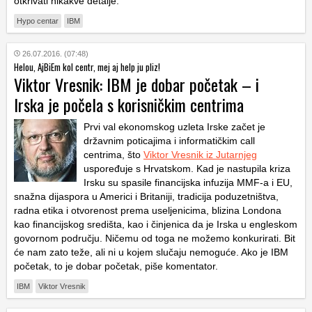
otkrivati nikakve detalje.
Hypo centar
IBM
26.07.2016. (07:48)
Helou, AjBiEm kol centr, mej aj help ju pliz!
Viktor Vresnik: IBM je dobar početak – i
Irska je počela s korisničkim centrima
Prvi val ekonomskog uzleta Irske začet je
državnim poticajima i informatičkim call
centrima, što
Viktor Vresnik iz Jutarnjeg
uspoređuje s Hrvatskom. Kad je nastupila kriza
Irsku su spasile financijska infuzija MMF-a i EU,
snažna dijaspora u Americi i Britaniji, tradicija poduzetništva,
radna etika i otvorenost prema useljenicima, blizina Londona
kao financijskog središta, kao i činjenica da je Irska u engleskom
govornom području. Ničemu od toga ne možemo konkurirati. Bit
će nam zato teže, ali ni u kojem slučaju nemoguće. Ako je IBM
početak, to je dobar početak, piše komentator.
IBM
Viktor Vresnik