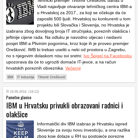
Tehnički premijer Tihomir Orešković danas u
Vladi najavljuje otvaranje tehničkog centra IBM-a
u Hrvatskoj za 2017., za koji se očekuje da će
zaposliti 500 ljudi. Hrvatskoj su konkurenti u tom
projektu bili Slovačka i Slovenija, no Hrvatska je
izabrana zbog dovoljnog broja IT stručnjaka, poreznih olakšica i
jeftinije cijene rada. Na odluku je navodno utjecao i nedavni
posjet IBM-a Plivinim pogonima, kroz koje ih je proveo premijer
Orešković. IMB bi trebao useliti u neki od prostora u Zagrebu,
no s njegovim dolaskom nisu svi sretni:
Ivo Špigel na Facebooku
upozorava da će to ugroziti domaće IT-jevce, a na račun
hrvatskih poreznih obveznika.
Večernji
IBM
IT industrija
Tihomir Orešković
10.05.2016. (19:12)
Pametne glavice
IBM u Hrvatsku privukli obrazovani radnici i
olakšice
Informatički div IBM izabrao je Hrvatsku ispred
Slovenije za svoju novu investiciju, a ona razlika
zbog koje dolaze u RH su postojeće porezne