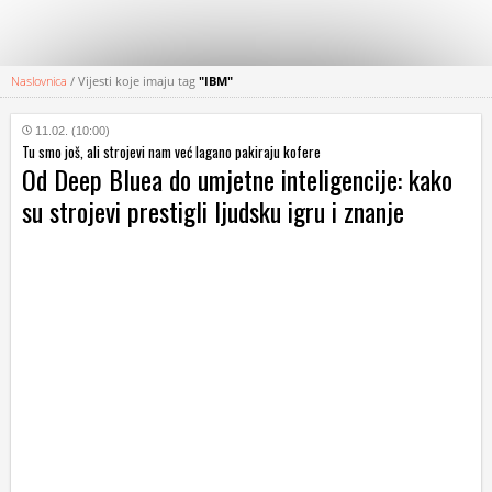
Naslovnica
/
Vijesti koje imaju tag
"IBM"
KATEGORIJE
11.02. (10:00)
Tu smo još, ali strojevi nam već lagano pakiraju kofere
HRVATSKI
Od Deep Bluea do umjetne inteligencije: kako
WEB
su strojevi prestigli ljudsku igru i znanje