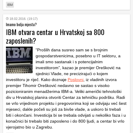
IBM
18.02.2016. (19:17)
Imamo bolja mjesta?
IBM otvara centar u Hrvatskoj sa 800
zaposlenih?
“Prošlih dana susreo sam se s brojnim
gospodarstvenicima, posebno u IT sektoru, a
imali smo sastanak i s potencijalnim
investitorom”, kazao je premijer Orešković na
sjednici Vlade, ne precizirajući o kojem
investitoru je riječ. Kako doznaje
Poslovni
, iz vladinih izvora
premijer Tihomir Orešković nedavno se sastao s visoko
pozicioniranim menadžerima IBM-a. Veliki američki tehnološki
div u Hrvatskoj planira otvoriti Centar za tehničku podršku. Radi
se vrlo vrijednom projektu i pregovorima koji se odvijaju već šest
mjeseci, dakle počeli su još za bivše vlade, a uskoro bi trebali
biti i okončani. Investicija bi se trebala odvijati u nekoliko faza i u
konačnici bi trebalo biti zaposleno i do 800 ljudi, a centar bi vrlo
vjerojatno bio u Zagrebu.