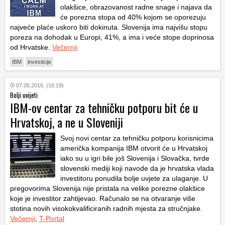
olakšice, obrazovanost radne snage i najava da
će porezna stopa od 40% kojom se oporezuju
najveće plaće uskoro biti dokinuta. Slovenija ima najvišu stopu
poreza na dohodak u Europi, 41%, a ima i veće stope doprinosa
od Hrvatske.
Večernji
IBM
investicije
07.05.2016. (16:19)
Bolji uvijeti
IBM-ov centar za tehničku potporu bit će u
Hrvatskoj, a ne u Sloveniji
Svoj novi centar za tehničku potporu korisnicima
američka kompanija IBM otvorit će u Hrvatskoj
iako su u igri bile još Slovenija i Slovačka, tvrde
slovenski mediji koji navode da je hrvatska vlada
investitoru ponudila bolje uvjete za ulaganje. U
pregovorima Slovenija nije pristala na velike porezne olakšice
koje je investitor zahtijevao. Računalo se na otvaranje više
stotina novih visokokvalificiranih radnih mjesta za stručnjake.
Večernji
,
T-Portal