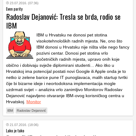
23.07.2016. (07:36)
Even parity
Radoslav Dejanović: Tresla se brda, rodio se
IBM
IBM u Hrvatsku ne donosi pet stotina
visokotehnoloških radnih mjesta. Ne, ono što
IBM donosi u Hrvatsku nije ništa više nego fancy
pozivni centar. Donosi pet stotina vrlo
početničkih radnih mjesta, upravo onih koje
obično i dobivaju svježe diplomirani studenti… Ako itko u
Hrvatskoj ima potencijal postati novi Google ili Apple onda je to
netko iz zelene barice pune IT punoglavaca, malih startup tvrtki
čije bi bizarne ideje i neortodoksna implementacija mogle
uzdrmati svijet – analizira vrlo zanimljivo Monitorov Radoslav
Dejanović najavljeno otvaranje IBM-ovog korisničkog centra u
Hrvatskoj.
Monitor
IBM
Radoslav Dejanović
21.07.2016. (18:06)
Lako je tako