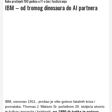
Kako preživjeti 100 godina u IT-u bez fosiliziranja
IBM – od tromog dinosaura do AI partnera
IBM, osnovan 1911., prošao je više gotovo fatalnih kriza i
povrataka. Thomas J. Watson Sr. početkom 20. stoljeća stvorio
je kulturu inovacija i lojalnosti,
no 1990-ih tvrtka je gotovo