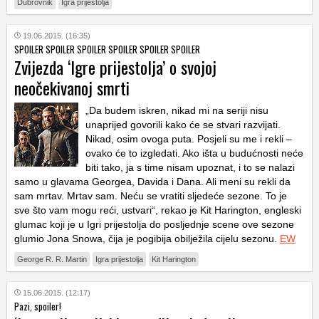
Dubrovnik
Igra prijestolja
19.06.2015. (16:35)
SPOILER SPOILER SPOILER SPOILER SPOILER SPOILER
Zvijezda ‘Igre prijestolja’ o svojoj
neočekivanoj smrti
„Da budem iskren, nikad mi na seriji nisu
unaprijed govorili kako će se stvari razvijati.
Nikad, osim ovoga puta. Posjeli su me i rekli –
ovako će to izgledati. Ako išta u budućnosti neće
biti tako, ja s time nisam upoznat, i to se nalazi
samo u glavama Georgea, Davida i Dana. Ali meni su rekli da
sam mrtav. Mrtav sam. Neću se vratiti sljedeće sezone. To je
sve što vam mogu reći, ustvari“, rekao je Kit Harington, engleski
glumac koji je u
Igri prijestolja
do posljednje scene ove sezone
glumio Jona Snowa, čija je pogibija obilježila cijelu sezonu.
EW
George R. R. Martin
Igra prijestolja
Kit Harington
15.06.2015. (12:17)
Pazi, spoiler!