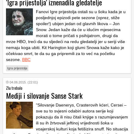
‘Igra prijestolja’ iznenadila gledatelje
Fanovi
Igre prijestolja
ostali su u šoku kada je u
posljednjoj epizodi pete sezone (oprez, stiže
spoiler!) ubijen jedan od glavnih likova – Jon
Snow. Jedan kaže da će u idućim mjesecima
morati o tome pričati s psihijatrom, drugi da
mrze HBO, treći da su sljedeći na redu gledatelji jer u seriji više
nemaju koga ubiti. Kit Harington koji glumi Snowa kaže kako je
očekivao smrt, te da su ga pripremili za to već na početku
sezone.
BBC
Igra prijestolja
04.06.2015. (22:01)
Zlu trebalo
Mediji i silovanje Sanse Stark
“Silovanje Daenerys, Crasterovih kćeri, Cersei –
sve su to svjesni odabiri autora serije koji
pokazuju da ili nisu čitali knjige s razumijevanjem
ili su ih žrtvovali jeftinoj vrijednosti šoka u
voajerskoj kulturi koja fetišizira
snuff
. No situacija