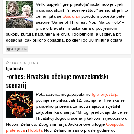
Veliki uspjeh ‘Igre prijestolja’ nadahnuo je cijeli
naramak sličnih “mačevi-i-štitovi” serija, ali je li to
čemu, pita se
Guardian
povodom početka pete
sezone ‘Game of Thrones’. Npr. ‘Marco Polo’ –
priča o bradatim muškarcima u povijesnom
sukobu kultura napunjena je krvlju i golotinjom, a uspijeva biti
dosadna, čak prilično dosadna, po cijeni od 90 milijuna dolara.
Igra prijestolja
31.03.2015. (14:57)
Igra turista
Forbes: Hrvatsku očekuje novozelandski
scenarij
Peta sezona megapopularne
Igra prijestolja
počinje se prikazivati 12. travnja, a Hrvatska se
paralelno priprema za novu najezdu svjetskih
zaljubljenika u seriju. “Mnogi predviđaju da će se
Hrvatskoj dogoditi scenarij kakvom svjedočimo u
Novom Zelandu. Zbog snimanja Jacksonove trilogije
Gospodar
prstenova
i
Hobbita
Novi Zeland je samo prošle godine od