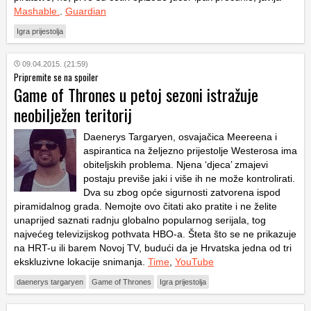
Mashable.
.
Guardian
Igra prijestolja
09.04.2015. (21:59)
Pripremite se na spoiler
Game of Thrones u petoj sezoni istražuje
neobilježen teritorij
Daenerys Targaryen, osvajačica Meereena i
aspirantica na željezno prijestolje Westerosa ima
obiteljskih problema. Njena ‘djeca’ zmajevi
postaju previše jaki i više ih ne može kontrolirati.
Dva su zbog opće sigurnosti zatvorena ispod
piramidalnog grada. Nemojte ovo čitati ako pratite i ne želite
unaprijed saznati radnju globalno popularnog serijala, tog
najvećeg televizijskog pothvata HBO-a. Šteta što se ne prikazuje
na HRT-u ili barem Novoj TV, budući da je Hrvatska jedna od tri
ekskluzivne lokacije snimanja.
Time
,
YouTube
daenerys targaryen
Game of Thrones
Igra prijestolja