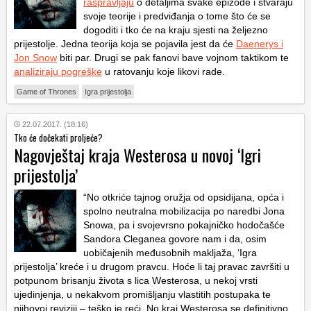
raspravljaju
o detaljima svake epizode i stvaraju
svoje teorije i predviđanja o tome što će se
dogoditi i tko će na kraju sjesti na željezno
prijestolje. Jedna teorija koja se pojavila jest da će
Daenerys i
Jon Snow
biti par. Drugi se pak fanovi bave vojnom taktikom te
analiziraju pogreške
u ratovanju koje likovi rade.
Game of Thrones
Igra prijestolja
22.07.2017. (18:16)
Tko će dočekati proljeće?
Nagovještaj kraja Westerosa u novoj ‘Igri
prijestolja’
“No otkriće tajnog oružja od opsidijana, opća i
spolno neutralna mobilizacija po naredbi Jona
Snowa, pa i svojevrsno pokajničko hodočašće
Sandora Cleganea govore nam i da, osim
uobičajenih međusobnih makljaža, ‘Igra
prijestolja’ kreće i u drugom pravcu. Hoće li taj pravac završiti u
potpunom brisanju života s lica Westerosa, u nekoj vrsti
ujedinjenja, u nekakvom promišljanju vlastitih postupaka te
njihovoj reviziji – teško je reći. No kraj Westerosa se definitivno