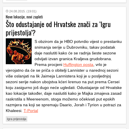
24.08.2015. (19:01)
Nove lokacije, novi zapleti
Što odustajanje od Hrvatske znači za ‘Igru
prijestolja’?
S obzirom da je HBO potvrdio vijest o prestanku
snimanja serije u Dubrovniku, takav podatak
daje naslutiti kako će se radnja šeste sezone
odvijati izvan granica Kraljeva grudobrana.
Prema procjeni
Huffington posta
, vrlo je
vjerojatno da će se priča o obitelji Lannister u narednoj sezoni
više oslanjati na lik Jaimeja Lannistera koji je u posljednjoj
sezoni serije nakon ubojstva kćeri krenuo na put prema Cersei
koju zasigurno još dugo neće ugledati. Odustajanje od Hrvatske
kao lokacije također, daje naslutiti kako je Majka zmajeva zasad
raskrstila s Meereenom, stoga možemo očekivati put epskih
razmjera na koji se spremaju Daario, Jorah i Tyrion u potrazi za
Khaleesi.
T-Portal
Igra prijestolja