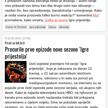
s prikazom Sansina silovanja nešto je drukčija – autori serije
nisu prikazali ovu temu kao išta drugo osim kao silovanje –
nasilan čin, bez opravdavanja, banaliziranja i umanjivanja. Kako
je onda scena proizvela toliko burnu reakciju?” komentira
Muf
promašene, kako smatra,
kritike te scene
Igre prijestolja.
Game of Thrones
Igra prijestolja
Sansa
silovanje
12.04.2015. (17:25)
Pirati su bili brži
Procurile prve epizode nove sezone ‘Igre
prijestolja’
Uoči svjetske premijere hit-serije “Igra
prijestolja”, koja je zakazana za danas 12.
travnja, u 21 sat po američkom istočnom
vremenu, odnosno u tri sata iza ponoći po
srednjoeuropskom vremenu, na internetu su se
pojavile prve četiri epizode pete sezone serijala, od ukupno njih
deset. Kako je najavila televizijska kuća HBO, na njihovom je
kanalu prva epizoda novih nastavaka trebala biti prikazana
istovremeno u cijelom svijetu, čime se pokušalo spriječiti
piratstvo, no, prve su četiri epizode jučer ipak procurile, javlja