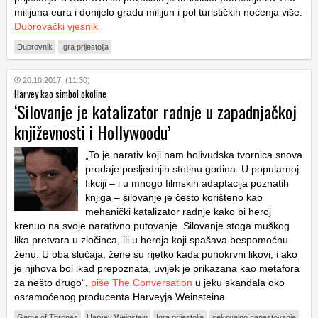
milijuna eura i donijelo gradu milijun i pol turističkih noćenja više.
Dubrovački vjesnik
Dubrovnik
Igra prijestolja
20.10.2017. (11:30)
Harvey kao simbol okoline
‘Silovanje je katalizator radnje u zapadnjačkoj
književnosti i Hollywoodu’
„To je narativ koji nam holivudska tvornica snova
prodaje posljednjih stotinu godina. U popularnoj
fikciji – i u mnogo filmskih adaptacija poznatih
knjiga – silovanje je često korišteno kao
mehanički katalizator radnje kako bi heroj
krenuo na svoje narativno putovanje. Silovanje stoga muškog
lika pretvara u zločinca, ili u heroja koji spašava bespomoćnu
ženu. U oba slučaja, žene su rijetko kada punokrvni likovi, i ako
je njihova bol ikad prepoznata, uvijek je prikazana kao metafora
za nešto drugo“,
piše The Conversation
u jeku skandala oko
osramoćenog producenta Harveyja Weinsteina.
Game of Thrones
Harvey Weinstein
Igra prijestolja
seksualno napastovanje