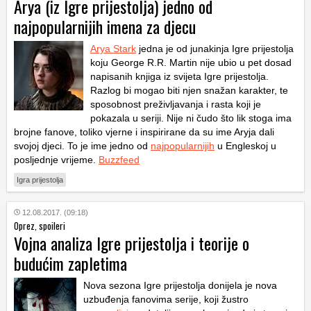
Arya (iz Igre prijestolja) jedno od
najpopularnijih imena za djecu
Arya Stark
jedna je od junakinja Igre prijestolja
koju George R.R. Martin nije ubio u pet dosad
napisanih knjiga iz svijeta Igre prijestolja.
Razlog bi mogao biti njen snažan karakter, te
sposobnost preživljavanja i rasta koji je
pokazala u seriji. Nije ni čudo što lik stoga ima
brojne fanove, toliko vjerne i inspirirane da su ime Aryja dali
svojoj djeci. To je ime jedno od
najpopularnijih
u Engleskoj u
posljednje vrijeme.
Buzzfeed
Igra prijestolja
12.08.2017. (09:18)
Oprez, spoileri
Vojna analiza Igre prijestolja i teorije o
budućim zapletima
Nova sezona Igre prijestolja donijela je nova
uzbuđenja fanovima serije, koji žustro