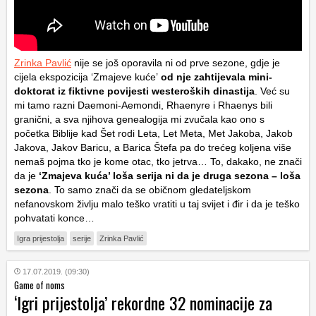
Zrinka Pavlić
nije se još oporavila ni od prve sezone, gdje je
cijela ekspozicija ‘Zmajeve kuće’
od nje zahtijevala mini-
doktorat iz fiktivne povijesti westeroških dinastija
. Već su
mi tamo razni Daemoni-Aemondi, Rhaenyre i Rhaenys bili
granični, a sva njihova genealogija mi zvučala kao ono s
početka Biblije kad Šet rodi Leta, Let Meta, Met Jakoba, Jakob
Jakova, Jakov Baricu, a Barica Štefa pa do trećeg koljena više
nemaš pojma tko je kome otac, tko jetrva… To, dakako, ne znači
da je
‘Zmajeva kuća’ loša serija ni da je druga sezona – loša
sezona
. To samo znači da se običnom gledateljskom
nefanovskom življu malo teško vratiti u taj svijet i đir i da je teško
pohvatati konce…
Igra prijestolja
serije
Zrinka Pavlić
17.07.2019. (09:30)
Game of noms
‘Igri prijestolja’ rekordne 32 nominacije za