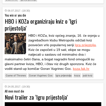
06.07.2017. (18:30)
You win or you die
HBO i KOZa organiziraju kviz o ‘Igri
prijestolja’
HBO i KOZa, kviz općeg znanja, 16. će srpnja u
zagrebačkom klubu Metropolis održati kviz
posvećen vrlo popularnoj seriji
Igra prijestolja
.
Kviz će započeti u 19 sati, ekipe se mogu
natjecati u sastavu od minimalno dva i
maksimalno četiri člana, a bogat nagradni fond omogućili su
glavni partner kviza, HBO, i čitav niz drugih sponzora. Kviz će
voditi stand-up komičar Goran Vugrinec Goc.
koza.fak.hr
Game of Thrones
Goran Vugrinec Goc
Igra prijestolja
koza
pub kviz
24.05.2017. (19:30)
All men must die
Novi trailer za ‘Igru prijestolja’