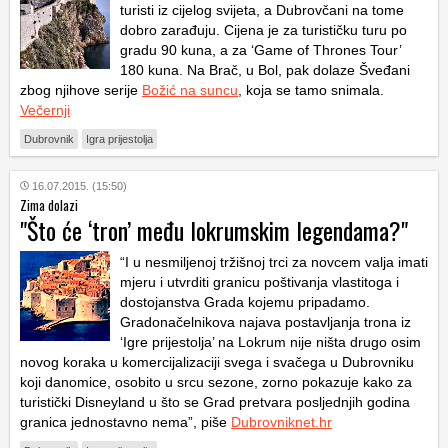
turisti iz cijelog svijeta, a Dubrovčani na tome
dobro zarađuju. Cijena je za turističku turu po
gradu 90 kuna, a za ‘Game of Thrones Tour’
180 kuna. Na Brač, u Bol, pak dolaze Šveđani
zbog njihove serije
Božić na suncu
, koja se tamo snimala.
Večernji
Dubrovnik
Igra prijestolja
16.07.2015. (15:50)
Zima dolazi
"Što će ‘tron’ među lokrumskim legendama?"
“I u nesmiljenoj tržišnoj trci za novcem valja imati
mjeru i utvrditi granicu poštivanja vlastitoga i
dostojanstva Grada kojemu pripadamo.
Gradonačelnikova najava postavljanja trona iz
‘Igre prijestolja’ na Lokrum nije ništa drugo osim
novog koraka u komercijalizaciji svega i svačega u Dubrovniku
koji danomice, osobito u srcu sezone, zorno pokazuje kako za
turistički Disneyland u što se Grad pretvara posljednjih godina
granica jednostavno nema”, piše
Dubrovniknet.hr