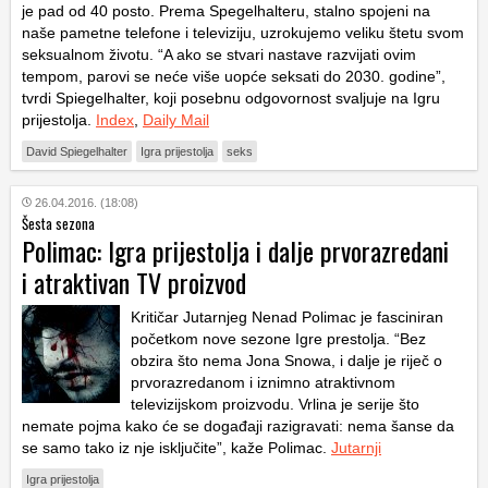
je pad od 40 posto. Prema Spegelhalteru, stalno spojeni na
naše pametne telefone i televiziju, uzrokujemo veliku štetu svom
seksualnom životu. “A ako se stvari nastave razvijati ovim
tempom, parovi se neće više uopće seksati do 2030. godine”,
tvrdi Spiegelhalter, koji posebnu odgovornost svaljuje na Igru
prijestolja.
Index
,
Daily Mail
David Spiegelhalter
Igra prijestolja
seks
26.04.2016. (18:08)
Šesta sezona
Polimac: Igra prijestolja i dalje prvorazredani
i atraktivan TV proizvod
Kritičar Jutarnjeg Nenad Polimac je fasciniran
početkom nove sezone Igre prestolja. “Bez
obzira što nema Jona Snowa, i dalje je riječ o
prvorazredanom i iznimno atraktivnom
televizijskom proizvodu. Vrlina je serije što
nemate pojma kako će se događaji razigravati: nema šanse da
se samo tako iz nje isključite”, kaže Polimac.
Jutarnji
Igra prijestolja