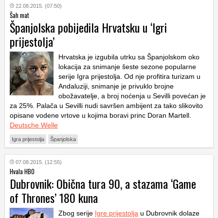
22.08.2015. (07:50)
Šah mat
Španjolska pobijedila Hrvatsku u ‘Igri
prijestolja’
Hrvatska je izgubila utrku sa Španjolskom oko
lokacija za snimanje šeste sezone popularne
serije
Igra prijestolja
. Od nje profitira turizam u
Andaluziji, snimanje je privuklo brojne
obožavatelje, a broj noćenja u Sevilli povećan je
za 25%. Palača u Sevilli nudi savršen ambijent za tako slikovito
opisane vodene vrtove u kojima boravi princ Doran Martell.
Deutsche Welle
Igra prijestolja
Španjolska
07.08.2015. (12:55)
Hvala HBO
Dubrovnik: Obična tura 90, a stazama ‘Game
of Thrones’ 180 kuna
Zbog serije
Igre prijestolja
u Dubrovnik dolaze