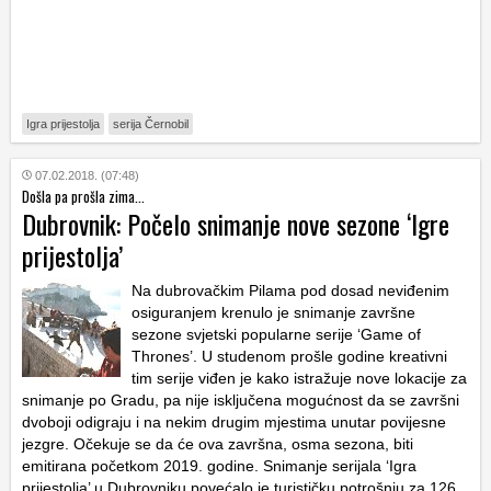
Igra prijestolja
serija Černobil
07.02.2018. (07:48)
Došla pa prošla zima...
Dubrovnik: Počelo snimanje nove sezone ‘Igre
prijestolja’
Na dubrovačkim Pilama pod dosad neviđenim
osiguranjem krenulo je snimanje završne
sezone svjetski popularne serije ‘Game of
Thrones’. U studenom prošle godine kreativni
tim serije viđen je kako istražuje nove lokacije za
snimanje po Gradu, pa nije isključena mogućnost da se završni
dvoboji odigraju i na nekim drugim mjestima unutar povijesne
jezgre. Očekuje se da će ova završna, osma sezona, biti
emitirana početkom 2019. godine. Snimanje serijala ‘Igra
prijestolja’ u Dubrovniku povećalo je turističku potrošnju za 126