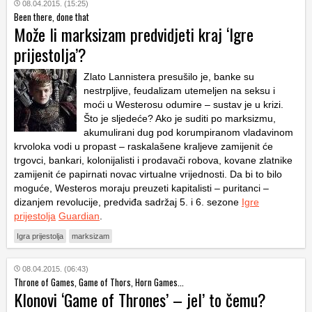
08.04.2015. (15:25)
Been there, done that
Može li marksizam predvidjeti kraj ‘Igre
prijestolja’?
Zlato Lannistera presušilo je, banke su
nestrpljive, feudalizam utemeljen na seksu i
moći u Westerosu odumire – sustav je u krizi.
Što je sljedeće? Ako je suditi po marksizmu,
akumulirani dug pod korumpiranom vladavinom
krvoloka vodi u propast – raskalašene kraljeve zamijenit će
trgovci, bankari, kolonijalisti i prodavači robova, kovane zlatnike
zamijenit će papirnati novac virtualne vrijednosti. Da bi to bilo
moguće, Westeros moraju preuzeti kapitalisti – puritanci –
dizanjem revolucije, predviđa sadržaj 5. i 6. sezone
Igre
prijestolja
Guardian
.
Igra prijestolja
marksizam
08.04.2015. (06:43)
Throne of Games, Game of Thors, Horn Games...
Klonovi ‘Game of Thrones’ – jel’ to čemu?