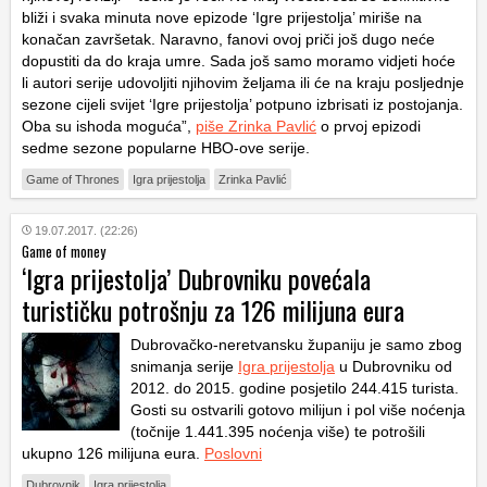
bliži i svaka minuta nove epizode ‘Igre prijestolja’ miriše na
konačan završetak. Naravno, fanovi ovoj priči još dugo neće
dopustiti da do kraja umre. Sada još samo moramo vidjeti hoće
li autori serije udovoljiti njihovim željama ili će na kraju posljednje
sezone cijeli svijet ‘Igre prijestolja’ potpuno izbrisati iz postojanja.
Oba su ishoda moguća”,
piše Zrinka Pavlić
o prvoj epizodi
sedme sezone popularne HBO-ove serije.
Game of Thrones
Igra prijestolja
Zrinka Pavlić
19.07.2017. (22:26)
Game of money
‘Igra prijestolja’ Dubrovniku povećala
turističku potrošnju za 126 milijuna eura
Dubrovačko-neretvansku županiju je samo zbog
snimanja serije
Igra prijestolja
u Dubrovniku od
2012. do 2015. godine posjetilo 244.415 turista.
Gosti su ostvarili gotovo milijun i pol više noćenja
(točnije 1.441.395 noćenja više) te potrošili
ukupno 126 milijuna eura.
Poslovni
Dubrovnik
Igra prijestolja