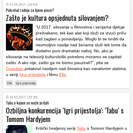
11.04.2017. (16:53)
Pokretač radnje za lijene pisce?
Zašto je kultura opsjednuta silovanjem?
“U 2017. silovanje u filmovima i serijama djeluje
prežvakano, tek kao alat koji služi za izvući priču
kad zaglavi u ponavljanju. Moglo bi se tvrditi da
neumoljivo nasilje nad ženama služi tek tome da
dodatno puni dramatski naboj. No, ako je
silovanje na televiziji kulturološki potrebno moramo se zapitati
zašto. A ako nije, zašto ga ne bismo pauzirali?”, pita se
Guardian
potaknut nasiljem nad ženama kao narativnim alatima
u seriji
Igra prijestolja
i filmu
Elle
.
Elle
Igra prijestolja
14.03.2017. (15:30)
Tabu o kojem se može pričati
Ozbiljna konkurencija ‘Igri prijestolja’: ‘Tabu’ s
Tomom Hardyjem
Kritički hvaljenoj seriji
Tabu
s Tomom Hardyjem u