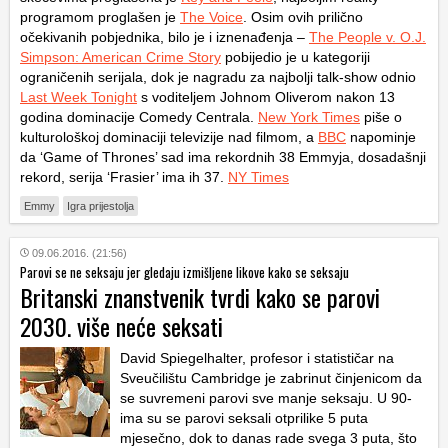
programom proglašen je
The Voice
. Osim ovih prilično
očekivanih pobjednika, bilo je i iznenađenja –
The People v. O.J.
Simpson: American Crime Story
pobijedio je u kategoriji
ograničenih serijala, dok je nagradu za najbolji talk-show odnio
Last Week Tonight
s voditeljem Johnom Oliverom nakon 13
godina dominacije Comedy Centrala.
New York Times
piše o
kulturološkoj dominaciji televizije nad filmom, a
BBC
napominje
da ‘Game of Thrones’ sad ima rekordnih 38 Emmyja, dosadašnji
rekord, serija ‘Frasier’ ima ih 37.
NY Times
Emmy
Igra prijestolja
09.06.2016. (21:56)
Parovi se ne seksaju jer gledaju izmišljene likove kako se seksaju
Britanski znanstvenik tvrdi kako se parovi
2030. više neće seksati
David Spiegelhalter, profesor i statističar na
Sveučilištu Cambridge je zabrinut činjenicom da
se suvremeni parovi sve manje seksaju. U 90-
ima su se parovi seksali otprilike 5 puta
mjesečno, dok to danas rade svega 3 puta, što