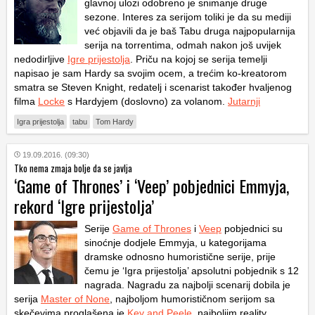
glavnoj ulozi odobreno je snimanje druge
sezone. Interes za serijom toliki je da su mediji
već objavili da je baš
Tabu
druga najpopularnija
serija na torrentima, odmah nakon još uvijek
nedodirljive
Igre prijestolja
. Priču na kojoj se serija temelji
napisao je sam Hardy sa svojim ocem, a trećim ko-kreatorom
smatra se Steven Knight, redatelj i scenarist također hvaljenog
filma
Locke
s Hardyjem (doslovno) za volanom.
Jutarnji
Igra prijestolja
tabu
Tom Hardy
19.09.2016. (09:30)
Tko nema zmaja bolje da se javlja
‘Game of Thrones’ i ‘Veep’ pobjednici Emmyja,
rekord ‘Igre prijestolja’
Serije
Game of Thrones
i
Veep
pobjednici su
sinoćnje dodjele Emmyja, u kategorijama
dramske odnosno humoristične serije, prije
čemu je ‘Igra prijestolja’ apsolutni pobjednik s 12
nagrada. Nagradu za najbolji scenarij dobila je
serija
Master of None
, najboljom humorističnom serijom sa
skečevima proglašena je
Key and Peele
, najboljim reality