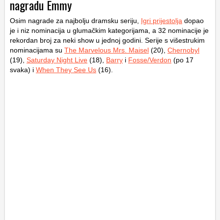
nagradu Emmy
Osim nagrade za najbolju dramsku seriju,
Igri prijestolja
dopao
je i niz nominacija u glumačkim kategorijama, a 32 nominacije je
rekordan broj za neki show u jednoj godini. Serije s višestrukim
nominacijama su
The Marvelous Mrs. Maisel
(20),
Chernobyl
(19),
Saturday Night Live
(18),
Barry
i
Fosse/Verdon
(po 17
svaka) i
When They See Us
(16).