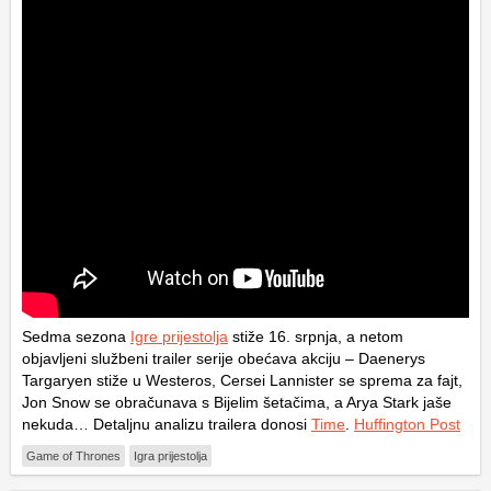
Sedma sezona
Igre prijestolja
stiže 16. srpnja, a netom
objavljeni službeni trailer serije obećava akciju – Daenerys
Targaryen stiže u Westeros, Cersei Lannister se sprema za fajt,
Jon Snow se obračunava s Bijelim šetačima, a Arya Stark jaše
nekuda… Detaljnu analizu trailera donosi
Time
.
Huffington Post
Game of Thrones
Igra prijestolja