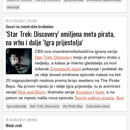
silovanje
27.09.2017. (15:33)
Gusari na svemirskim brodovima
‘Star Trek: Discovery’ omiljena meta pirata,
na vrhu i dalje ‘Igra prijestolja’
CBS-ova znanstvenofantastična igrana serija
Star Trek: Discovery
svoju je premijeru imala u
nedjelju, a kakav je interes gledatelja za novi
izdanak
Zvjezdanih staza
pokazuje i podatak da
se obje dosad emitirane epizode nalaze na listi
20 najpopularnijih naslova prema broju seedera na The Pirate
Bayu. Na prvom mjestu je i dalje Igra prijestolja, tu je animirani
serijal
Rick and Morty
, dramske serije
Scorpion
i
Suits
, a na
petom se mjestu našla nova epizoda
Teorije velikog praska
.
Bug
Igra prijestolja
Star Trek: Discovery
the Pirate Bay
Zvjezdane staze
23.09.2017. (08:50)
Moćni znak