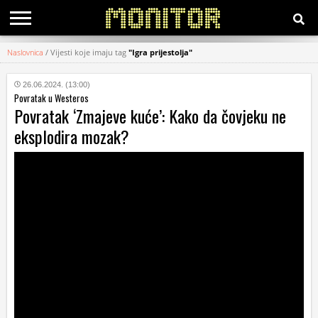
Naslovnica
/
Vijesti koje imaju tag
"Igra prijestolja"
KATEGORIJE
26.06.2024. (13:00)
Povratak u Westeros
HRVATSKI
Povratak ‘Zmajeve kuće’: Kako da čovjeku ne
WEB
eksplodira mozak?